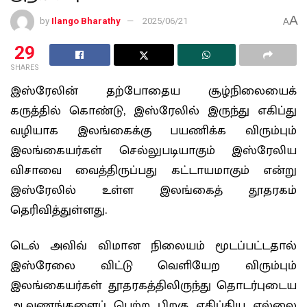
A
by
Ilango Bharathy
2025/06/21
A
29
SHARES
இஸ்ரேலின் தற்போதைய சூழ்நிலையைக்
கருத்தில் கொண்டு, இஸ்ரேலில் இருந்து எகிப்து
வழியாக இலங்கைக்கு பயணிக்க விரும்பும்
இலங்கையர்கள் செல்லுபடியாகும் இஸ்ரேலிய
விசாவை வைத்திருப்பது கட்டாயமாகும் என்று
இஸ்ரேலில் உள்ள இலங்கைத் தூதரகம்
தெரிவித்துள்ளது.
டெல் அவிவ் விமான நிலையம் மூடப்பட்டதால்
இஸ்ரேலை விட்டு வெளியேற விரும்பும்
இலங்கையர்கள் தூதரகத்திலிருந்து தொடர்புடைய
ஆவணங்களைப் பெற்ற பிறகு எகிப்திய எல்லை