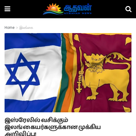
Home
இலங்கை
இஸ்ரேலில் வசிக்கும்
இலங்கையர்களுக்கான முக்கிய
அறிவிப்பு!