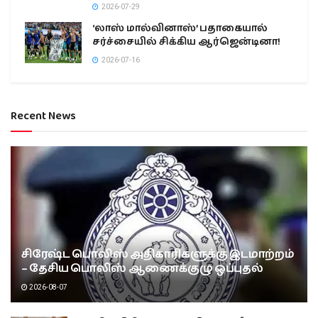
2026-07-29
‘லாஸ் மால்வினாஸ்’ பதாகையால்
சர்ச்சையில் சிக்கிய ஆர்ஜென்டினா!
2026-07-16
Recent News
சிரேஷ்ட பொலிஸ் அதிகாரிகளுக்கு இடமாற்றம்
– தேசிய பொலிஸ் ஆணைக்குழு ஒப்புதல்
2026-08-07