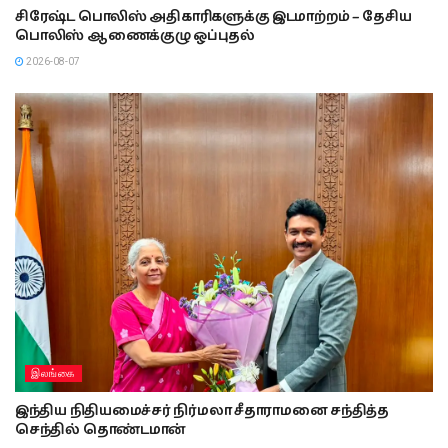
சிரேஷ்ட பொலிஸ் அதிகாரிகளுக்கு இடமாற்றம் – தேசிய
பொலிஸ் ஆணைக்குழு ஒப்புதல்
2026-08-07
இலங்கை
இந்திய நிதியமைச்சர் நிர்மலா சீதாராமனை சந்தித்த
செந்தில் தொண்டமான்