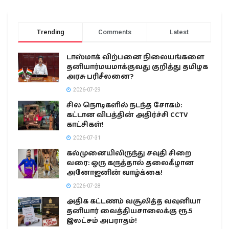
Trending
Comments
Latest
டாஸ்மாக் விற்பனை நிலையங்களை
தனியார்மயமாக்குவது குறித்து தமிழக
அரசு பரிசீலனை?
2026-07-29
சில நொடிகளில் நடந்த சோகம்:
கட்டான விபத்தின் அதிர்ச்சி CCTV
காட்சிகள்!
2026-07-31
கல்முனையிலிருந்து சவுதி சிறை
வரை: ஒரு கருத்தால் தலைகீழான
அனோஜனின் வாழ்க்கை!
2026-07-28
அதிக கட்டணம் வசூலித்த வவுனியா
தனியார் வைத்தியசாலைக்கு ரூ.5
இலட்சம் அபராதம்!