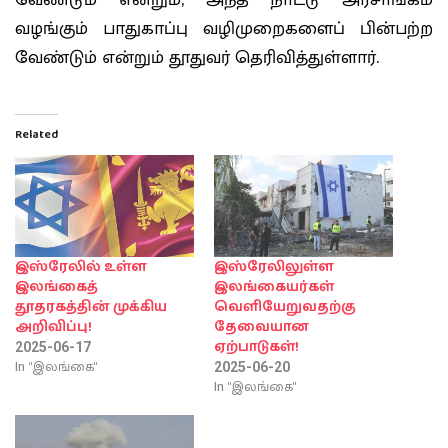
வேண்டும் என்றும், அந்த நாட்டு அரசாங்கம்
வழங்கும் பாதுகாப்பு வழிமுறைகளைப் பின்பற்ற
வேண்டும் என்றும் தூதுவர் தெரிவித்துள்ளார்.
Related
இஸ்ரேலில் உள்ள
இஸ்ரேலிலுள்ள
இலங்கைத்
இலங்கையர்கள்
தூதரகத்தின் முக்கிய
வெளியேறுவதற்கு
அறிவிப்பு!
தேவையான
ஏற்பாடுகள்!
2025-06-17
In "இலங்கை"
2025-06-20
In "இலங்கை"