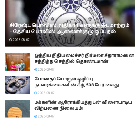
சிரேஷ்ட பொலிஸ் அதிகாரிகளுக்கு இடமாற்றம்
– தேசிய பொலிஸ் ஆணைக்குழு ஒப்புதல்
2026-08-07
இந்திய நிதியமைச்சர் நிர்மலா சீதாராமனை
சந்தித்த செந்தில் தொண்டமான்
2026-08-07
போதைப்பொருள் ஒழிப்பு
நடவடிக்கைகளின் கீழ், 508 பேர் கைது
2026-08-07
மக்களின் ஆரோக்கியத்துடன் விளையாடிய
விற்பனை நிலையம்!
2026-08-07