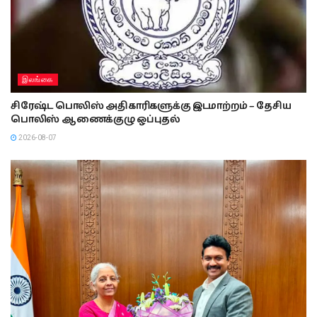
இலங்கை
சிரேஷ்ட பொலிஸ் அதிகாரிகளுக்கு இடமாற்றம் – தேசிய
பொலிஸ் ஆணைக்குழு ஒப்புதல்
2026-08-07