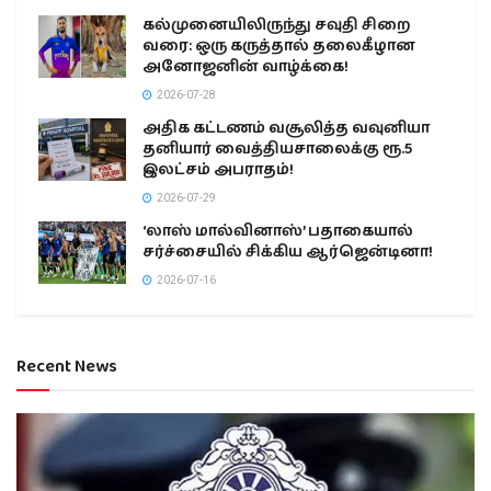
கல்முனையிலிருந்து சவுதி சிறை
வரை: ஒரு கருத்தால் தலைகீழான
அனோஜனின் வாழ்க்கை!
2026-07-28
அதிக கட்டணம் வசூலித்த வவுனியா
தனியார் வைத்தியசாலைக்கு ரூ.5
இலட்சம் அபராதம்!
2026-07-29
‘லாஸ் மால்வினாஸ்’ பதாகையால்
சர்ச்சையில் சிக்கிய ஆர்ஜென்டினா!
2026-07-16
Recent News