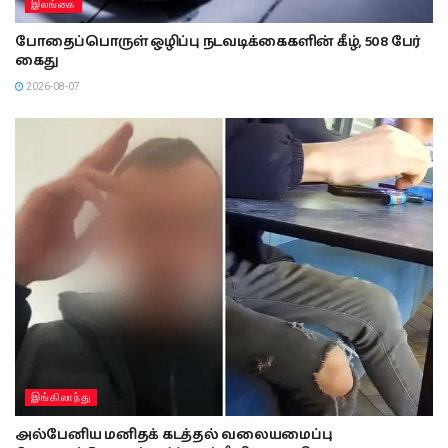
இலங்கை
போதைப்பொருள் ஒழிப்பு நடவடிக்கைகளின் கீழ், 508 பேர்
கைது
2026-08-07
இங்கிலாந்து
அல்பேனிய மனிதக் கடத்தல் வலையமைப்பு