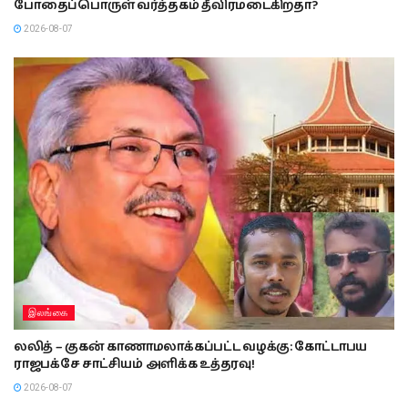
போதைப்பொருள் வர்த்தகம் தீவிரமடைகிறதா?
2026-08-07
இலங்கை
லலித் – குகன் காணாமலாக்கப்பட்ட வழக்கு: கோட்டாபய
ராஜபக்சே சாட்சியம் அளிக்க உத்தரவு!
2026-08-07