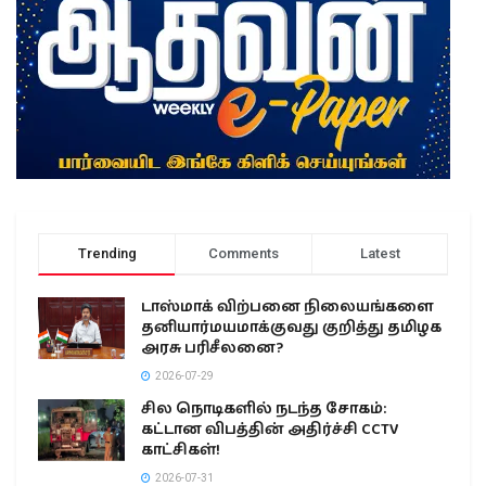
Trending
Comments
Latest
டாஸ்மாக் விற்பனை நிலையங்களை
தனியார்மயமாக்குவது குறித்து தமிழக
அரசு பரிசீலனை?
2026-07-29
சில நொடிகளில் நடந்த சோகம்:
கட்டான விபத்தின் அதிர்ச்சி CCTV
காட்சிகள்!
2026-07-31