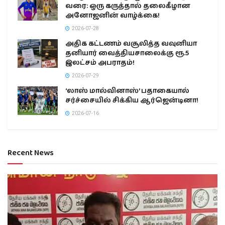
வரை: ஒரு கருத்தால் தலைகீழான
அனோஜனின் வாழ்க்கை!
2026-07-28
அதிக கட்டணம் வசூலித்த வவுனியா
தனியார் வைத்தியசாலைக்கு ரூ.5
இலட்சம் அபராதம்!
2026-07-29
‘லாஸ் மால்வினாஸ்’ பதாகையால்
சர்ச்சையில் சிக்கிய ஆர்ஜென்டினா!
2026-07-16
Recent News