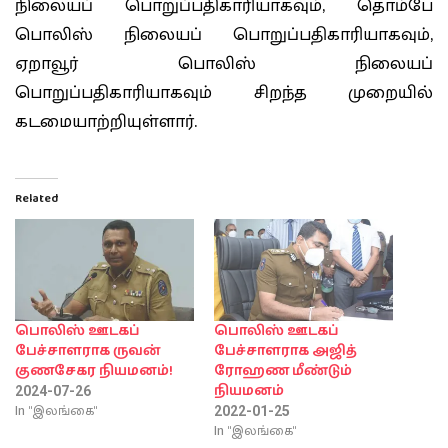
நிலையப் பொறுப்பதிகாரியாகவும், தொம்பே
பொலிஸ் நிலையப் பொறுப்பதிகாரியாகவும்,
ஏறாவூர் பொலிஸ் நிலையப்
பொறுப்பதிகாரியாகவும் சிறந்த முறையில்
கடமையாற்றியுள்ளார்.
Related
பொலிஸ் ஊடகப்
பொலிஸ் ஊடகப்
பேச்சாளராக ருவன்
பேச்சாளராக அஜித்
குணசேகர நியமனம்!
ரோஹண மீண்டும்
நியமனம்
2024-07-26
In "இலங்கை"
2022-01-25
In "இலங்கை"