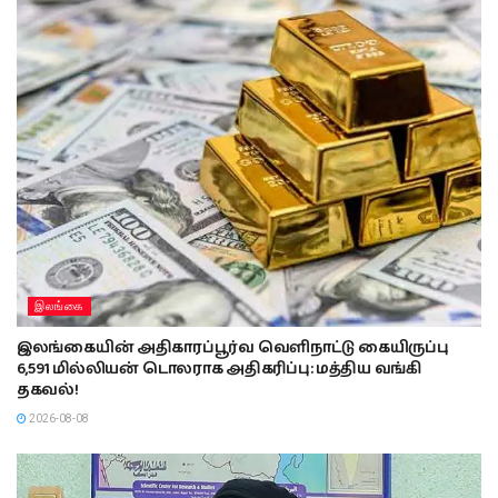
இலங்கை
இலங்கையின் அதிகாரப்பூர்வ வெளிநாட்டு கையிருப்பு
6,591 மில்லியன் டொலராக அதிகரிப்பு: மத்திய வங்கி
தகவல்!
2026-08-08