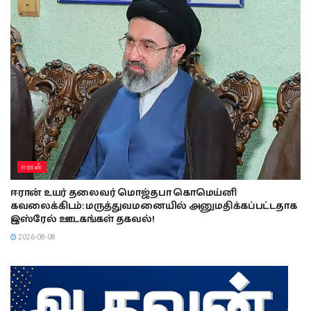
ஈரான்
ஈரான் உயர் தலைவர் மொஜ்தபா கொமெய்னி
கவலைக்கிடம்: மருத்துவமனையில் அனுமதிக்கப்பட்டதாக
இஸ்ரேல் ஊடகங்கள் தகவல்!
2026-08-08