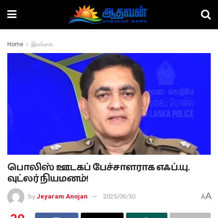
Home
இலங்கை
பொலிஸ் ஊடகப் பேச்சாளராக எஃப்.யு.
வுட்லர் நியமனம்!
A
by
Jeyaram Anojan
2025/06/30
A