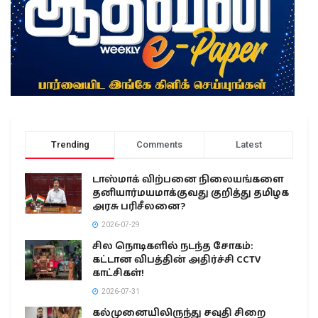
Trending
Comments
Latest
டாஸ்மாக் விற்பனை நிலையங்களை
தனியார்மயமாக்குவது குறித்து தமிழக
அரசு பரிசீலனை?
2026-07-29
சில நொடிகளில் நடந்த சோகம்:
கட்டான விபத்தின் அதிர்ச்சி CCTV
காட்சிகள்!
2026-07-31
கல்முனையிலிருந்து சவுதி சிறை