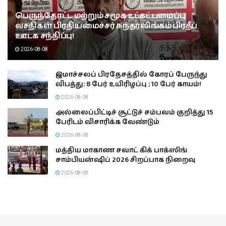
பெருந்தோட்ட மற்றும் சமூக உட்கட்டமைப்பு
வசதிகள் பிரதியமைச்சர் சுந்தரலிங்கம் பிரதீப்
ஊடக சந்திப்பு!
2026-08-08
இமாச்சலப் பிரதேசத்தில் கோரப் பேருந்து
விபத்து: 8 பேர் உயிரிழப்பு ; 10 பேர் காயம்!
2026-08-08
அல்லைப்பிட்டிச் சூட்டுச் சம்பவம் குறித்து 15
பேரிடம் விசாரிக்க வேண்டும்
2026-08-08
மத்திய மாகாண சவாட் கிக் பாக்ஸிங்
சாம்பியன்ஷிப் 2026 சிறப்பாக நிறைவு
2026-08-08