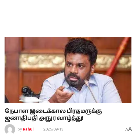
நேபாள இடைக்கால பிரதமருக்கு
ஜனாதிபதி அநுர வாழ்த்து!
A
by
Rahul
2025/09/13
A