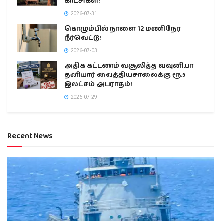
காட்சிகள்!
2026-07-31
கொழும்பில் நாளை 12 மணிநேர
நீர்வெட்டு!
2026-07-03
அதிக கட்டணம் வசூலித்த வவுனியா
தனியார் வைத்தியசாலைக்கு ரூ.5
இலட்சம் அபராதம்!
2026-07-29
Recent News