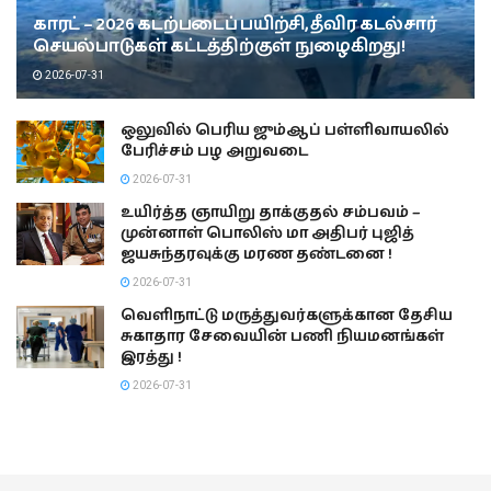
காரட் – 2026 கடற்படைப் பயிற்சி, தீவிர கடல்சார்
செயல்பாடுகள் கட்டத்திற்குள் நுழைகிறது!
2026-07-31
ஒலுவில் பெரிய ஜும்ஆப் பள்ளிவாயலில்
பேரிச்சம் பழ அறுவடை
2026-07-31
உயிர்த்த ஞாயிறு தாக்குதல் சம்பவம் –
முன்னாள் பொலிஸ் மா அதிபர் புஜித்
ஜயசுந்தரவுக்கு மரண தண்டனை !
2026-07-31
வெளிநாட்டு மருத்துவர்களுக்கான தேசிய
சுகாதார சேவையின் பணி நியமனங்கள்
இரத்து !
2026-07-31