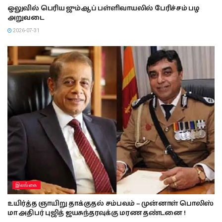
ஒலுவில் பெரிய ஜும்ஆப் பள்ளிவாயலில் பேரிச்சம் பழ
அறுவடை
2026-07-31
இலங்கை
உயிர்த்த ஞாயிறு தாக்குதல் சம்பவம் – முன்னாள் பொலிஸ்
மா அதிபர் புஜித் ஜயசுந்தரவுக்கு மரண தண்டனை !