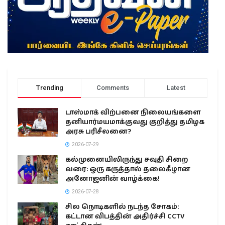
Trending
Comments
Latest
டாஸ்மாக் விற்பனை நிலையங்களை
தனியார்மயமாக்குவது குறித்து தமிழக
அரசு பரிசீலனை?
2026-07-29
கல்முனையிலிருந்து சவுதி சிறை
வரை: ஒரு கருத்தால் தலைகீழான
அனோஜனின் வாழ்க்கை!
2026-07-28
சில நொடிகளில் நடந்த சோகம்:
கட்டான விபத்தின் அதிர்ச்சி CCTV