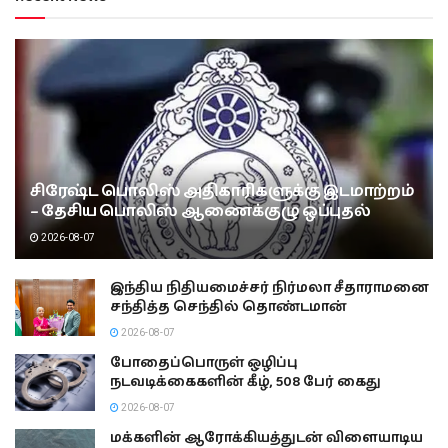
சிரேஷ்ட பொலிஸ் அதிகாரிகளுக்கு இடமாற்றம்
– தேசிய பொலிஸ் ஆணைக்குழு ஒப்புதல்
2026-08-07
இந்திய நிதியமைச்சர் நிர்மலா சீதாராமனை
சந்தித்த செந்தில் தொண்டமான்
2026-08-07
போதைப்பொருள் ஒழிப்பு
நடவடிக்கைகளின் கீழ், 508 பேர் கைது
2026-08-07
மக்களின் ஆரோக்கியத்துடன் விளையாடிய