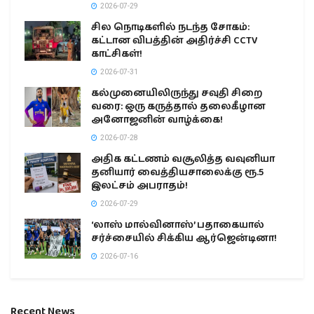
2026-07-29
சில நொடிகளில் நடந்த சோகம்:
கட்டான விபத்தின் அதிர்ச்சி CCTV
காட்சிகள்!
2026-07-31
கல்முனையிலிருந்து சவுதி சிறை
வரை: ஒரு கருத்தால் தலைகீழான
அனோஜனின் வாழ்க்கை!
2026-07-28
அதிக கட்டணம் வசூலித்த வவுனியா
தனியார் வைத்தியசாலைக்கு ரூ.5
இலட்சம் அபராதம்!
2026-07-29
‘லாஸ் மால்வினாஸ்’ பதாகையால்
சர்ச்சையில் சிக்கிய ஆர்ஜென்டினா!
2026-07-16
Recent News