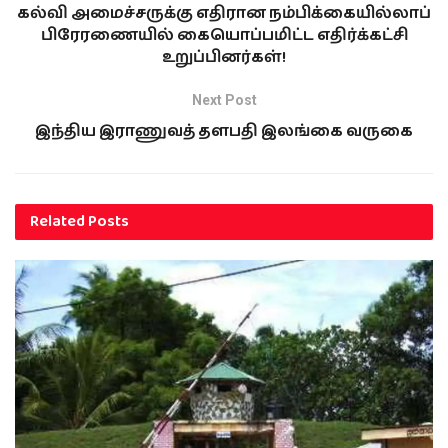
கல்வி அமைச்சருக்கு எதிரான நம்பிக்கையில்லாப்
தெரிவிக்கப்பட்டுள்ளது
மேலும், நியூசிலாந்து
பிரேரணையில் கையொப்பமிட்ட எதிர்க்கட்சி
அணியின் துடுப்பாட்ட
உறுப்பினர்கள்!
பயிற்சியாளராக இந்திய
அணியின் முன்னாள்
Next Post
துடுப்பாட்ட பயிற்சியாளர்
இந்திய இராணுவத் தளபதி இலங்கை வருகை
விக்ரம் ரத்தோர்
நியமிக்கப்பட்டுள்ளார்.
Related
Posts