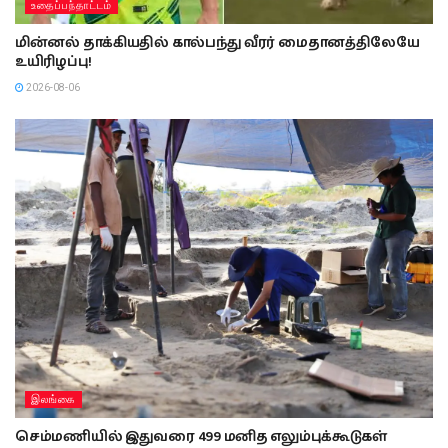
உதைப்பந்தாட்டம்
மின்னல் தாக்கியதில் கால்பந்து வீரர் மைதானத்திலேயே
உயிரிழப்பு!
2026-08-06
இலங்கை
செம்மணியில் இதுவரை 499 மனித எலும்புக்கூடுகள்