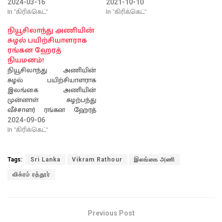
2024-03-16
2021-10-10
In "கிரிக்கெட்"
In "கிரிக்கெட்"
நியூசிலாந்து அணியின்
சுழல் பயிற்சியாளராக
ரங்கன ஹேரத்
நியமனம்!
நியூசிலாந்து அணியின்
சுழல் பயிற்சியாளராக
இலங்கை அணியின்
முன்னாள் சுழற்பந்து
வீச்சாளர் ரங்கன ஹேரத்
நியமிக்கப்பட்டுள்ளதாக
2024-09-06
சர்வதேச கிரிக்கட் பேரவை
In "கிரிக்கெட்"
தெரிவித்துள்ளது.
நியூசிலாந்தின்
ஆப்கானிஸ்தானுக்கு
Tags:
Sri Lanka
Vikram Rathour
இலங்கை அணி
எதிரான ஒரு நாள் டெஸ்ட்
விக்ரம் ரத்தூர்
மற்றும் இலங்கைக்கு
எதிரான ஐ.சி.சி உலக
டெஸ்ட் சாம்பியன்ஷிப்
தொடருக்கு அவர்
Previous Post
நியமிக்கப்பட்டுள்ளார் என