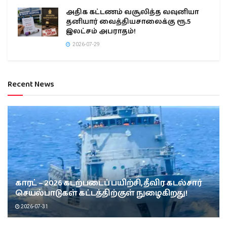
அதிக கட்டணம் வசூலித்த வவுனியா
தனியார் வைத்தியசாலைக்கு ரூ.5
இலட்சம் அபராதம்!
2026-07-29
Recent News
காரட் – 2026 கடற்படைப் பயிற்சி, தீவிர கடல்சார்
செயல்பாடுகள் கட்டத்திற்குள் நுழைகிறது!
2026-07-31