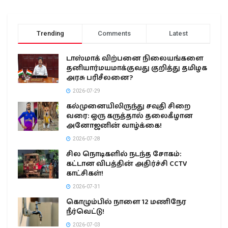
Trending
Comments
Latest
டாஸ்மாக் விற்பனை நிலையங்களை
தனியார்மயமாக்குவது குறித்து தமிழக
அரசு பரிசீலனை?
2026-07-29
கல்முனையிலிருந்து சவுதி சிறை
வரை: ஒரு கருத்தால் தலைகீழான
அனோஜனின் வாழ்க்கை!
2026-07-28
சில நொடிகளில் நடந்த சோகம்:
கட்டான விபத்தின் அதிர்ச்சி CCTV
காட்சிகள்!
2026-07-31
கொழும்பில் நாளை 12 மணிநேர
நீர்வெட்டு!
2026-07-03