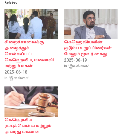
Related
சிறைச்சாலைக்கு
கெஹெலியவின்
அழைத்துச்
குடும்ப உறுப்பினர்கள்
செல்லப்பட்ட
மேலும் மூவர் கைது!
கெஹெலிய, மனைவி
2025-06-19
In "இலங்கை"
மற்றும் மகள்!
2025-06-18
In "இலங்கை"
கெஹெலிய
ரம்புக்வெல்ல மற்றும்
அவரது மகனை