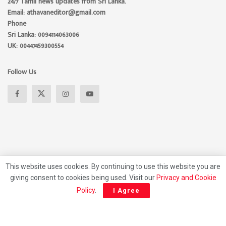
24/7 Tamil news updates from Sri Lanka.
Email: athavaneditor@gmail.com
Phone
Sri Lanka: 0094114063006
UK: 00447459300554
Follow Us
This website uses cookies. By continuing to use this website you are
giving consent to cookies being used. Visit our
Privacy and Cookie
About
Advertise
Privacy Policy
Contact Us
Policy
.
I Agree
© 2026 Athavan Media, All rights reserved.