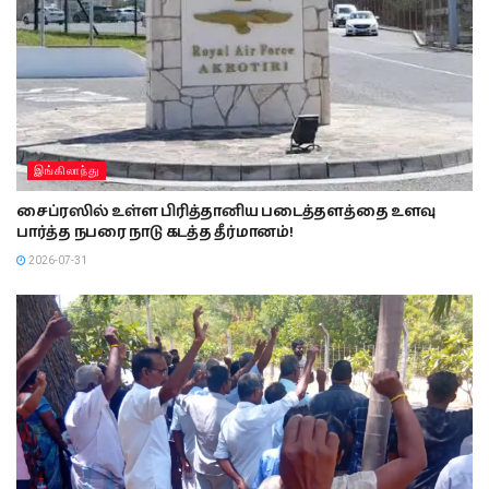
இங்கிலாந்து
சைப்ரஸில் உள்ள பிரித்தானிய படைத்தளத்தை உளவு
பார்த்த நபரை நாடு கடத்த தீர்மானம்!
2026-07-31