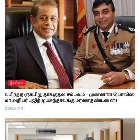
இலங்கை
உயிர்த்த ஞாயிறு தாக்குதல் சம்பவம் – முன்னாள் பொலிஸ்
மா அதிபர் புஜித் ஜயசுந்தரவுக்கு மரண தண்டனை !
2026-07-31