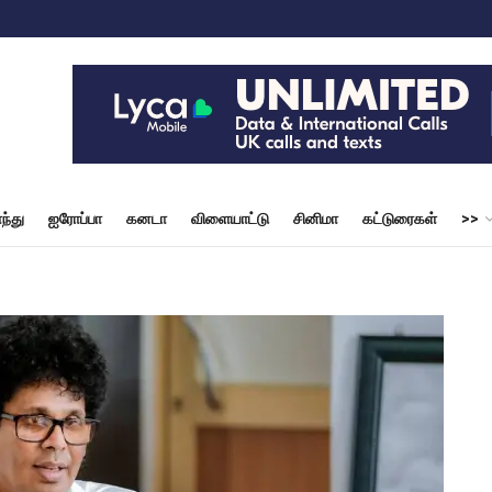
ந்து
ஐரோப்பா
கனடா
விளையாட்டு
சினிமா
கட்டுரைகள்
>>