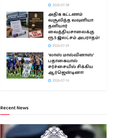
2026-07-28
அதிக கட்டணம்
வசூலித்த வவுனியா
தனியார்
வைத்தியசாலைக்கு
ரூ.5 இலட்சம் அபராதம்!
2026-07-29
‘லாஸ் மால்வினாஸ்’
பதாகையால்
சர்ச்சையில் சிக்கிய
ஆர்ஜென்டினா!
2026-07-16
Recent News