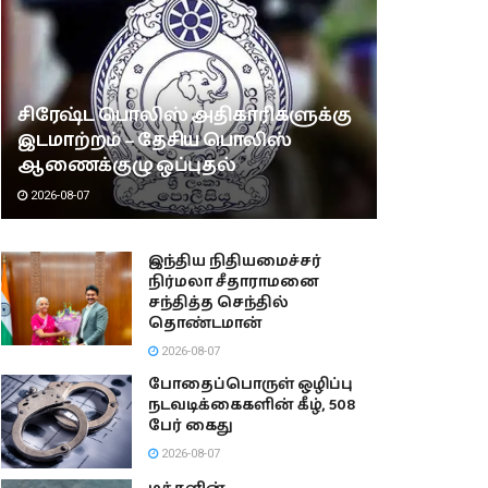
சிரேஷ்ட பொலிஸ் அதிகாரிகளுக்கு
இடமாற்றம் – தேசிய பொலிஸ்
ஆணைக்குழு ஒப்புதல்
2026-08-07
இந்திய நிதியமைச்சர்
நிர்மலா சீதாராமனை
சந்தித்த செந்தில்
தொண்டமான்
2026-08-07
போதைப்பொருள் ஒழிப்பு
நடவடிக்கைகளின் கீழ், 508
பேர் கைது
2026-08-07