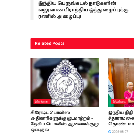
இந்திய பெருங்கடல் நாடுகளின்
வலுவான பிராந்திய ஒத்துழைப்புக்கு
ரணில் அழைப்பு!
Related
Posts
இலங்கை
இலங்கை
சிரேஷ்ட பொலிஸ்
இந்திய நித
அதிகாரிகளுக்கு இடமாற்றம் –
சீதாராமனை 
தேசிய பொலிஸ் ஆணைக்குழு
தொண்டமா
ஒப்புதல்
2026-08-07