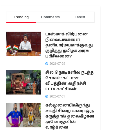
Trending
Comments
Latest
டாஸ்மாக் விற்பனை
நிலையங்களை
தனியார்மயமாக்குவது
குறித்து தமிழக அரசு
பரிசீலனை?
2026-07-29
சில நொடிகளில் நடந்த
சோகம்: கட்டான
விபத்தின் அதிர்ச்சி
CCTV காட்சிகள்!
2026-07-31
கல்முனையிலிருந்து
சவுதி சிறை வரை: ஒரு
கருத்தால் தலைகீழான
அனோஜனின்
வாழ்க்கை!