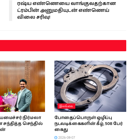
ரஷ்ய எண்ணெயை வாங்குவதற்கான
ட்ரம்பின் அனுமதியுடன் எண்ணெய்
விலை சரிவு!
இலங்கை
ியமைச்சர் நிர்மலா
போதைப்பொருள் ஒழிப்பு
சந்தித்த செந்தில்
நடவடிக்கைகளின் கீழ், 508 பேர்
ன்
கைது
2026-08-07