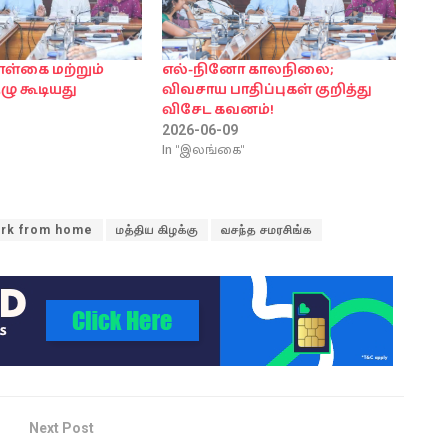
ள்கை மற்றும்
எல்-நினோ காலநிலை;
ுழு கூடியது
விவசாய பாதிப்புகள் குறித்து
விசேட கவனம்!
2026-06-09
In "இலங்கை"
rk from home
மத்திய கிழக்கு
வசந்த சமரசிங்க
Next Post