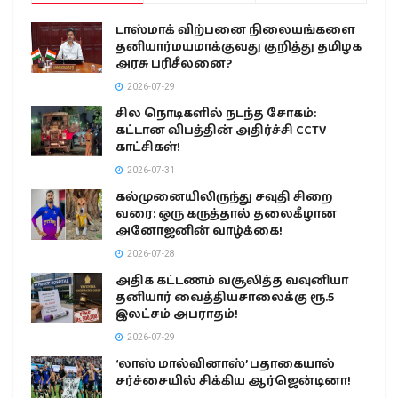
டாஸ்மாக் விற்பனை நிலையங்களை
தனியார்மயமாக்குவது குறித்து தமிழக
அரசு பரிசீலனை?
2026-07-29
சில நொடிகளில் நடந்த சோகம்:
கட்டான விபத்தின் அதிர்ச்சி CCTV
காட்சிகள்!
2026-07-31
கல்முனையிலிருந்து சவுதி சிறை
வரை: ஒரு கருத்தால் தலைகீழான
அனோஜனின் வாழ்க்கை!
2026-07-28
அதிக கட்டணம் வசூலித்த வவுனியா
தனியார் வைத்தியசாலைக்கு ரூ.5
இலட்சம் அபராதம்!
2026-07-29
‘லாஸ் மால்வினாஸ்’ பதாகையால்
சர்ச்சையில் சிக்கிய ஆர்ஜென்டினா!