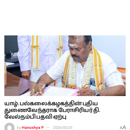
யாழ். பல்கலைக்கழகத்தின் புதிய
துணைவேந்தராக பேராசிரியர் தி.
வேல்நம்பி பதவி ஏற்பு
A
by
Hanushya P
2026/03/25
A