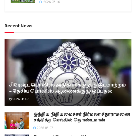
2026-07-16
Recent News
சிரேஷ்ட பொலிஸ் அதிகாரிகளுக்கு இடமாற்றம்
– தேசிய பொலிஸ் ஆணைக்குழு ஒப்புதல்
2026-08-07
இந்திய நிதியமைச்சர் நிர்மலா சீதாராமனை
சந்தித்த செந்தில் தொண்டமான்
2026-08-07