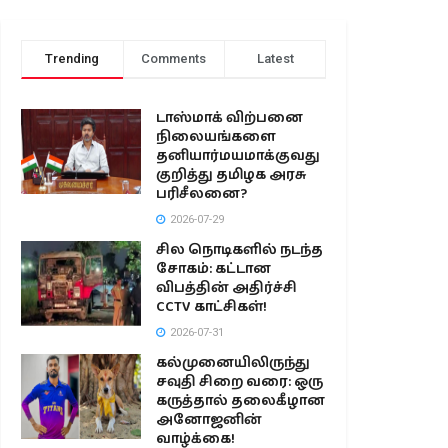
Trending
Comments
Latest
டாஸ்மாக் விற்பனை
நிலையங்களை
தனியார்மயமாக்குவது
குறித்து தமிழக அரசு
பரிசீலனை?
2026-07-29
சில நொடிகளில் நடந்த
சோகம்: கட்டான
விபத்தின் அதிர்ச்சி
CCTV காட்சிகள்!
2026-07-31
கல்முனையிலிருந்து
சவுதி சிறை வரை: ஒரு
கருத்தால் தலைகீழான
அனோஜனின்
வாழ்க்கை!