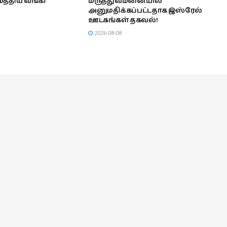
 மத்திய வங்கி
மருத்துவமனையில்
அனுமதிக்கப்பட்டதாக இஸ்ரேல்
ஊடகங்கள் தகவல்!
2026-08-08