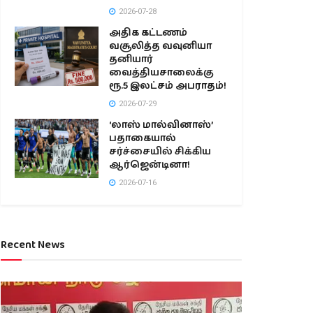
2026-07-28
அதிக கட்டணம்
வசூலித்த வவுனியா
தனியார்
வைத்தியசாலைக்கு
ரூ.5 இலட்சம் அபராதம்!
2026-07-29
‘லாஸ் மால்வினாஸ்’
பதாகையால்
சர்ச்சையில் சிக்கிய
ஆர்ஜென்டினா!
2026-07-16
Recent News