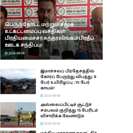
பெருந்தோட்ட மற்றும் சமூக
உட்கட்டமைப்பு வசதிகள்
பிரதியமைச்சர் சுந்தரலிங்கம் பிரதீப்
ஊடக சந்திப்பு!
2026-08-08
இமாச்சலப் பிரதேசத்தில்
கோரப் பேருந்து விபத்து: 8
பேர் உயிரிழப்பு ; 10 பேர்
காயம்!
2026-08-08
அல்லைப்பிட்டிச் சூட்டுச்
சம்பவம் குறித்து 15 பேரிடம்
விசாரிக்க வேண்டும்
2026-08-08