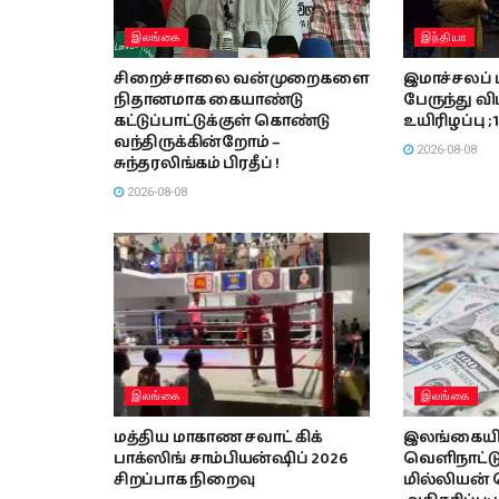
இலங்கை
இந்தியா
சிறைச்சாலை வன்முறைகளை
இமாச்சலப் 
நிதானமாக கையாண்டு
பேருந்து விப
கட்டுப்பாட்டுக்குள் கொண்டு
உயிரிழப்பு ; 
வந்திருக்கின்றோம் –
2026-08-08
சுந்தரலிங்கம் பிரதீப் !
2026-08-08
இலங்கை
இலங்கை
மத்திய மாகாண சவாட் கிக்
இலங்கையின
பாக்ஸிங் சாம்பியன்ஷிப் 2026
வெளிநாட்டு 
சிறப்பாக நிறைவு
மில்லியன