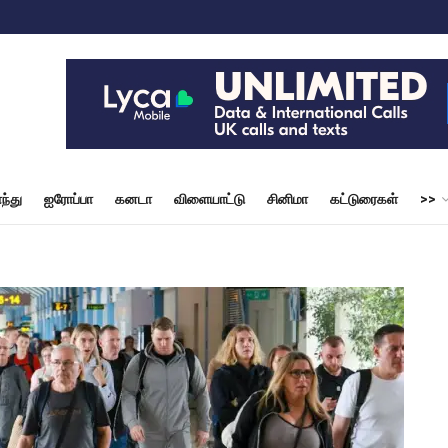
ந்து
ஐரோப்பா
கனடா
விளையாட்டு
சினிமா
கட்டுரைகள்
>>