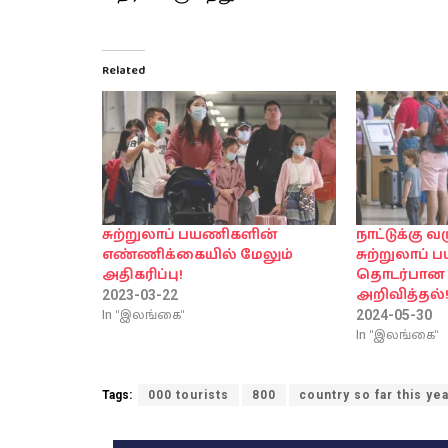
Related
சுற்றுலாப் பயணிகளின்
நாட்டுக்கு 
எண்ணிக்கையில் மேலும்
சுற்றுலாப்
அதிகரிப்பு!
தொடர்பான ம
அறிவித்தல்
2023-03-22
In "இலங்கை"
2024-05-30
In "இலங்கை"
Tags:
000 tourists
800
country so far this yea