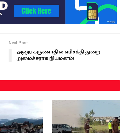
Next Post
அனுர கருணாதில எரிசக்தி துறை
அமைச்சராக நியமனம்!