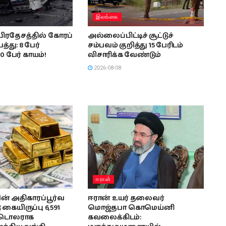
இலங்கை
பிரதேசத்தில் கோரப்
அல்லைப்பிட்டிச் சூட்டுச்
த்து: 8 பேர்
சம்பவம் குறித்து 15 பேரிடம்
10 பேர் காயம்!
விசாரிக்க வேண்டும்
2026-08-08
ஈரான்
் அதிகாரப்பூர்வ
ஈரான் உயர் தலைவர்
கையிருப்பு 6,591
மொஜ்தபா கொமெய்னி
் டொலராக
கவலைக்கிடம்: