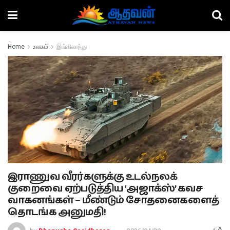
Home
உலகம்
இங்கிலாந்து
இராணுவ வீரர்களுக்கு உடல்நலக்
குறைவை ஏற்படுத்திய ‘அஜாக்ஸ்’ கவச
வாகனங்கள் – மீண்டும் சோதனைகளைத்
தொடங்க அனுமதி!