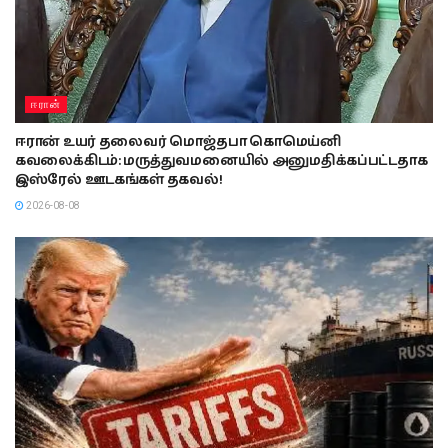
ஈரான்
ஈரான் உயர் தலைவர் மொஜ்தபா கொமெய்னி
கவலைக்கிடம்: மருத்துவமனையில் அனுமதிக்கப்பட்டதாக
இஸ்ரேல் ஊடகங்கள் தகவல்!
2026-08-08