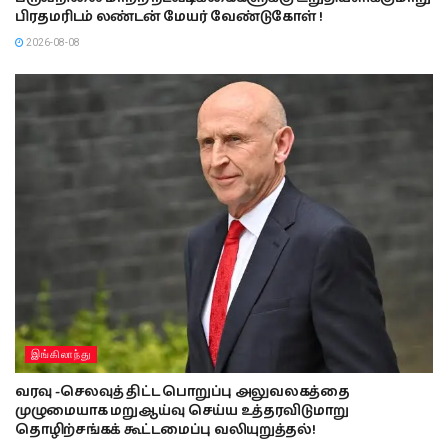
பிரதமரிடம் லண்டன் மேயர் வேண்டுகோள் !
2026-08-08
இங்கிலாந்து
வரவு -செலவுத் திட்ட பொறுப்பு அலுவலகத்தை
முழுமையாக மறுஆய்வு செய்ய உத்தரவிடுமாறு
தொழிற்சங்கக் கூட்டமைப்பு வலியுறுத்தல்!