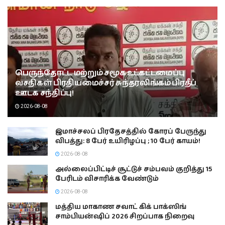
பெருந்தோட்ட மற்றும் சமூக உட்கட்டமைப்பு
வசதிகள் பிரதியமைச்சர் சுந்தரலிங்கம் பிரதீப்
ஊடக சந்திப்பு!
2026-08-08
இமாச்சலப் பிரதேசத்தில் கோரப் பேருந்து
விபத்து: 8 பேர் உயிரிழப்பு ; 10 பேர் காயம்!
2026-08-08
அல்லைப்பிட்டிச் சூட்டுச் சம்பவம் குறித்து 15
பேரிடம் விசாரிக்க வேண்டும்
2026-08-08
மத்திய மாகாண சவாட் கிக் பாக்ஸிங்
சாம்பியன்ஷிப் 2026 சிறப்பாக நிறைவு