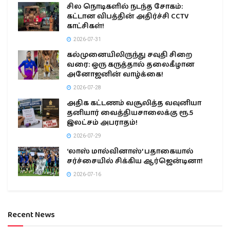
சில நொடிகளில் நடந்த சோகம்:
கட்டான விபத்தின் அதிர்ச்சி CCTV
காட்சிகள்!
2026-07-31
கல்முனையிலிருந்து சவுதி சிறை
வரை: ஒரு கருத்தால் தலைகீழான
அனோஜனின் வாழ்க்கை!
2026-07-28
அதிக கட்டணம் வசூலித்த வவுனியா
தனியார் வைத்தியசாலைக்கு ரூ.5
இலட்சம் அபராதம்!
2026-07-29
‘லாஸ் மால்வினாஸ்’ பதாகையால்
சர்ச்சையில் சிக்கிய ஆர்ஜென்டினா!
2026-07-16
Recent News