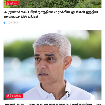
இந்தியா
அருணாச்சலப் பிரதேசத்தின் 27 முக்கிய இடங்கள் இந்திய
வரைபடத்தில் பதிவு!
2026-08-08
இங்கிலாந்து
பருவநிலை மாற்ற நடவடிக்கைகளுக்கு உறுதியளிக்குமாறு