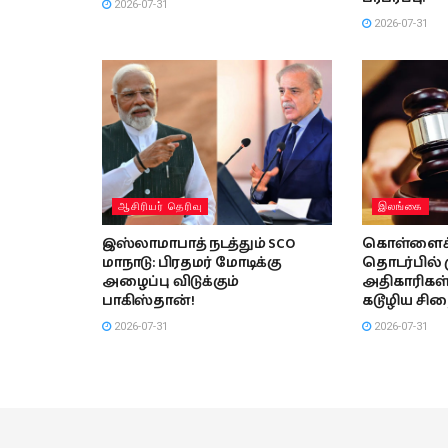
2026-07-31
2026-07-31
ஆசிரியர் தெரிவு
இலங்கை
இஸ்லாமாபாத் நடத்தும் SCO
கொள்ளைச்
மாநாடு: பிரதமர் மோடிக்கு
தொடர்பில்
அழைப்பு விடுக்கும்
அதிகாரிகள்
பாகிஸ்தான்!
கடூழிய சிற
2026-07-31
2026-07-31