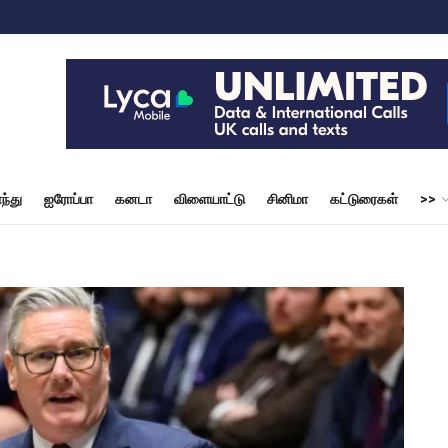
ந்து
ஐரோப்பா
கனடா
விளையாட்டு
சினிமா
கட்டுரைகள்
>>