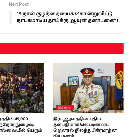
Next Post
19 நாள் குழந்தையைக் கொன்றுவிட்டு
நாடகமாடிய தாய்க்கு ஆயுள் தண்டனை !
இலங்கை
்தில் 49,000
இராணுவத்தின் புதிய
ந்தோர் நுழைவு;
தளபதியாக லெப்டினன்ட்
எல்லையில் பெரும்
ஜெனரல் நிலந்த பிரேமரத்ன
நியமனம்!