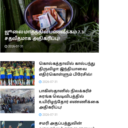
ஜூலை மாதத்தில் பணவீக்கம் 7.3
சதவீதமாக அதிகரிப்பு!
2026-07-31
கொல்கத்தாவில் கால்பந்து
திருவிழா: இந்தியாவை
எதிர்கொள்ளும் பிரேசில்!
2026-07-31
பாகிஸ்தானில் நிலக்கரிச்
சுரங்க வெடிவிபத்தில்
உயிரிழந்தோர் எண்ணிக்கை
அதிகரிப்பு!
2026-07-31
சமரி அதப்பத்துவின்