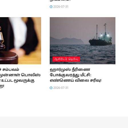
2026-07-31
ஆசிரியர் தெரிவு
 சம்பவம்
ஹார்முஸ் நீரிணை
 முன்னாள் பொலிஸ்
போக்குவரத்து மீட்சி:
 உட்பட மூவருக்கு
எண்ணெய் விலை சரிவு!
ை!
2026-07-31