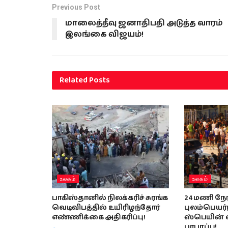
Previous Post
மாலைத்தீவு ஜனாதிபதி அடுத்த வாரம்
இலங்கை விஜயம்!
Related
Posts
உலகம்
உலகம்
பாகிஸ்தானில் நிலக்கரிச் சுரங்க
24 மணி நேரத
வெடிவிபத்தில் உயிரிழந்தோர்
புலம்பெயர்
எண்ணிக்கை அதிகரிப்பு!
ஸ்பெயின் 
பரபரப்பு!