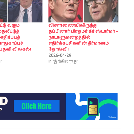
்டு வரும்
விசாரணையிலிருந்து
ுதலீட்டுத்
தப்பினார் பிரதமர் கீர் ஸ்டார்மர் –
 எதிர்ப்புத்
நாடாளுமன்றத்தில்
ாதுகாப்புச்
எதிர்க்கட்சிகளின் தீர்மானம்
பதவி விலகல்!
தோல்வி!
2026-04-29
ு"
In "இங்கிலாந்து"