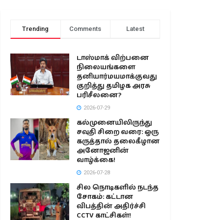
Trending
Comments
Latest
டாஸ்மாக் விற்பனை
நிலையங்களை
தனியார்மயமாக்குவது
குறித்து தமிழக அரசு
பரிசீலனை?
2026-07-29
கல்முனையிலிருந்து
சவுதி சிறை வரை: ஒரு
கருத்தால் தலைகீழான
அனோஜனின்
வாழ்க்கை!
2026-07-28
சில நொடிகளில் நடந்த
சோகம்: கட்டான
விபத்தின் அதிர்ச்சி
CCTV காட்சிகள்!