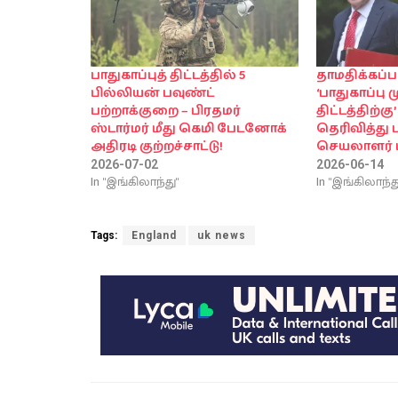
பாதுகாப்புத் திட்டத்தில் 5
தாமதிக்கப்பட
பில்லியன் பவுண்ட்
‘பாதுகாப்பு ம
பற்றாக்குறை – பிரதமர்
திட்டத்திற்கு’
ஸ்டார்மர் மீது கெமி பேடனோக்
தெரிவித்து ப
அதிரடி குற்றச்சாட்டு!
செயலாளர் 
2026-07-02
2026-06-14
In "இங்கிலாந்து"
In "இங்கிலாந்த
Tags:
England
uk news