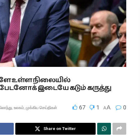
்களே உள்ள நிலையில்
– பேடனோக் இடையே கடும் கருத்து
67
1
A
0
ிலாந்து
,
உலகம்
,
முக்கிய செய்திகள்
A
Share on Twitter