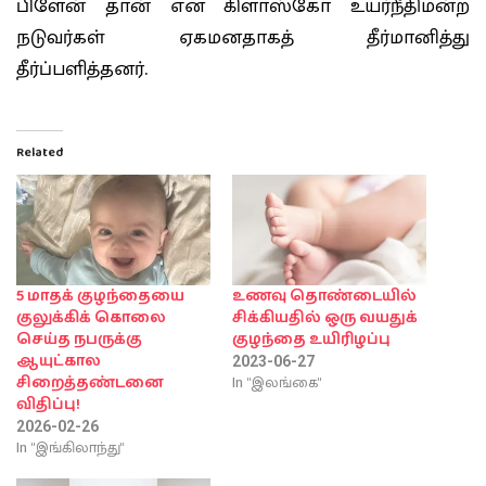
பிளேன் தான் என கிளாஸ்கோ உயர்நீதிமன்ற
நடுவர்கள் ஏகமனதாகத் தீர்மானித்து
தீர்ப்பளித்தனர்.
Related
5 மாதக் குழந்தையை
உணவு தொண்டையில்
குலுக்கிக் கொலை
சிக்கியதில் ஒரு வயதுக்
செய்த நபருக்கு
குழந்தை உயிரிழப்பு
ஆயுட்கால
2023-06-27
In "இலங்கை"
சிறைத்தண்டனை
விதிப்பு!
2026-02-26
In "இங்கிலாந்து"