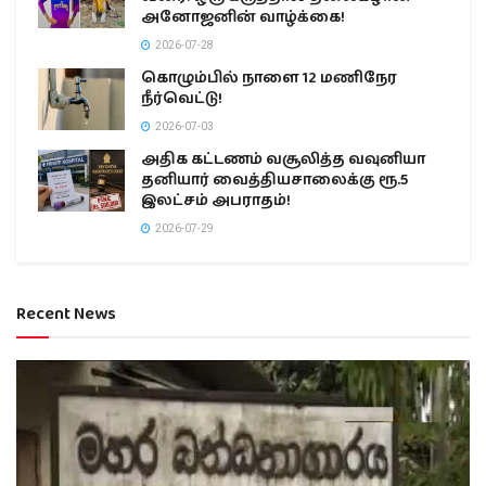
அனோஜனின் வாழ்க்கை!
2026-07-28
கொழும்பில் நாளை 12 மணிநேர
நீர்வெட்டு!
2026-07-03
அதிக கட்டணம் வசூலித்த வவுனியா
தனியார் வைத்தியசாலைக்கு ரூ.5
இலட்சம் அபராதம்!
2026-07-29
Recent News