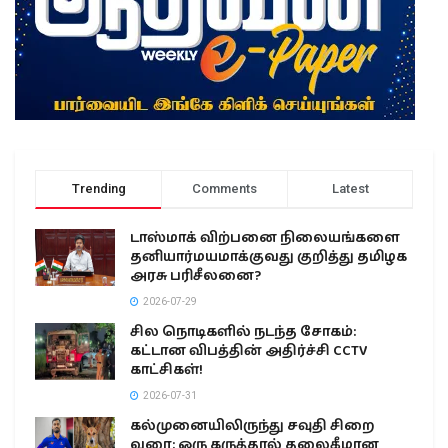
Trending
Comments
Latest
டாஸ்மாக் விற்பனை நிலையங்களை
தனியார்மயமாக்குவது குறித்து தமிழக
அரசு பரிசீலனை?
2026-07-29
சில நொடிகளில் நடந்த சோகம்:
கட்டான விபத்தின் அதிர்ச்சி CCTV
காட்சிகள்!
2026-07-31
கல்முனையிலிருந்து சவுதி சிறை
வரை: ஒரு கருத்தால் தலைகீழான