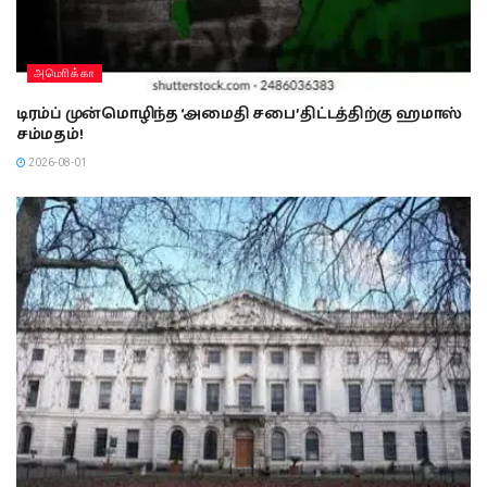
அமொிக்கா
டிரம்ப் முன்மொழிந்த ‘அமைதி சபை’ திட்டத்திற்கு ஹமாஸ்
சம்மதம்!
2026-08-01