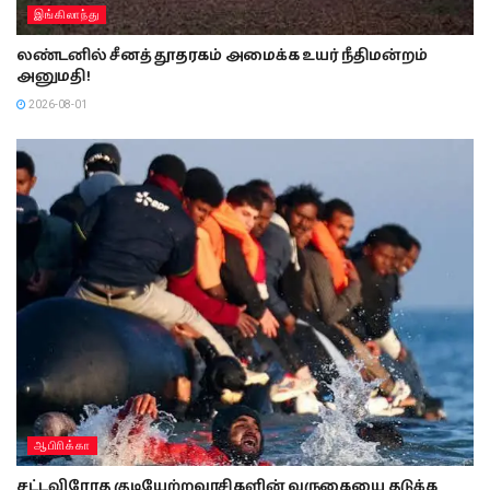
இங்கிலாந்து
லண்டனில் சீனத் தூதரகம் அமைக்க உயர் நீதிமன்றம்
அனுமதி!
2026-08-01
ஆபிாிக்கா
சட்டவிரோத குடியேற்றவாசிகளின் வருகையை தடுக்க