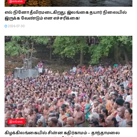
இலங்கை
எல் நினோ தீவிரமடைகிறது; இலங்கை தயார் நிலையில்
இருக்க வேண்டும் என எச்சரிக்கை!
2026-07-30
இலங்கை
கிழக்கிலங்கையில் சின்ன கதிர்காமம் – தாந்தாமலை