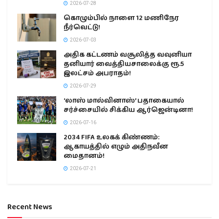
2026-07-28
கொழும்பில் நாளை 12 மணிநேர
நீர்வெட்டு!
2026-07-03
அதிக கட்டணம் வசூலித்த வவுனியா
தனியார் வைத்தியசாலைக்கு ரூ.5
இலட்சம் அபராதம்!
2026-07-29
‘லாஸ் மால்வினாஸ்’ பதாகையால்
சர்ச்சையில் சிக்கிய ஆர்ஜென்டினா!
2026-07-16
2034 FIFA உலகக் கிண்ணம்:
ஆகாயத்தில் எழும் அதிநவீன
மைதானம்!
2026-07-21
Recent News