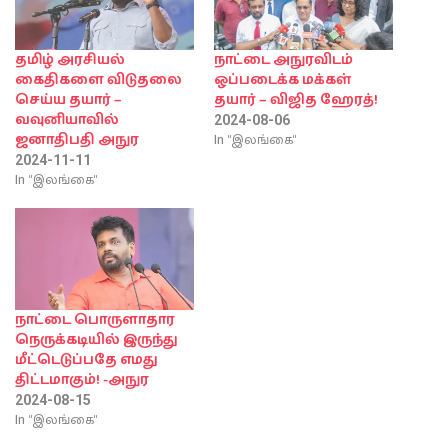
தமிழ் அரசியல்
நாட்டை அநுரவிடம்
கைதிகளை விடுதலை
ஒப்படைக்க மக்கள்
செய்ய தயார் –
தயார் – விஜித ஹேரத்!
வவுனியாவில்
2024-08-06
In "இலங்கை"
ஜனாதிபதி அநுர
2024-11-11
In "இலங்கை"
நாட்டை பொருளாதார
நெருக்கடியில் இருந்து
மீட்டெடுப்பதே எமது
திட்டமாகும்! -அநுர
2024-08-15
In "இலங்கை"