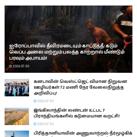
ஐரோப்பாவில் தீவிரமடையும் காட்டுத்தீ: கடும்
வெப்ப அலை மற்றும் பலத்த காற்றால் மீண்டும்
பரவும் அபாயம்!
2026-07-30
கனடாவின் வெஸ்ட்ஜெட் விமான நிறுவன
ஊழியர்கள் 72 மணி நேர வேலைநிறுத்த
அறிவிப்பு!
2026-07-30
இங்கிலாந்தின் லண்டன் உட்பட 7
பிராந்தியங்களில் கடுமையான வறட்சி!
2026-07-30
பிரித்தானியாவின் அணுவாற்றல் நீர்மூழ்கிக்