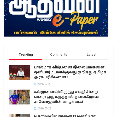
Trending
Comments
Latest
டாஸ்மாக் விற்பனை நிலையங்களை
தனியார்மயமாக்குவது குறித்து தமிழக
அரசு பரிசீலனை?
2026-07-29
கல்முனையிலிருந்து சவுதி சிறை
வரை: ஒரு கருத்தால் தலைகீழான
அனோஜனின் வாழ்க்கை!
2026-07-28
கொழும்பில் நாளை 12 மணிநேர