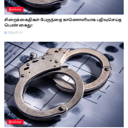
இலங்கை
சிறைக்கைதிகள் பேருந்தை காணொளியாக பதிவுசெய்த
பெண் கைது!
2026-07-31
இலங்கை