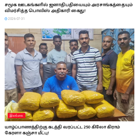
சமூக ஊடகங்களில் ஜனாதிபதியையும் அரசாங்கத்தையும்
விமர்சித்த பொலிஸ் அதிகாரி கைது!
2026-07-31
இலங்கை
யாழ்ப்பாணத்திற்கு கடத்தி வரப்பட்ட 250 கிலோ கிராம்
கேரளா கஞ்சா மீட்பு!