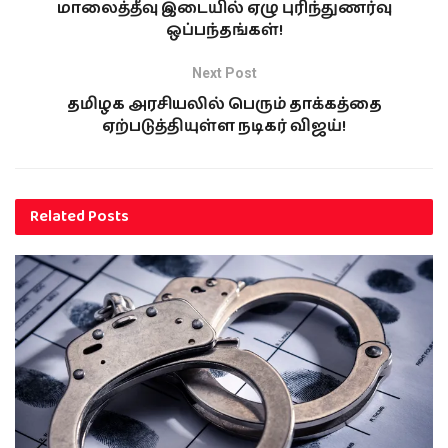
மாலைத்தீவு இடையில் ஏழு புரிந்துணர்வு
ஒப்பந்தங்கள்!
Next Post
தமிழக அரசியலில் பெரும் தாக்கத்தை
ஏற்படுத்தியுள்ள நடிகர் விஜய்!
Related
Posts