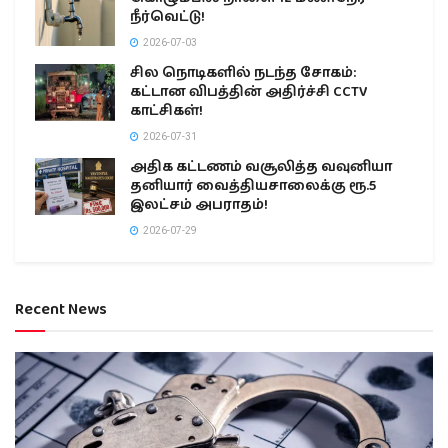
நீர்வெட்டு!
2026-07-03
சில நொடிகளில் நடந்த சோகம்:
கட்டான விபத்தின் அதிர்ச்சி CCTV
காட்சிகள்!
2026-07-31
அதிக கட்டணம் வசூலித்த வவுனியா
தனியார் வைத்தியசாலைக்கு ரூ.5
இலட்சம் அபராதம்!
2026-07-29
Recent News