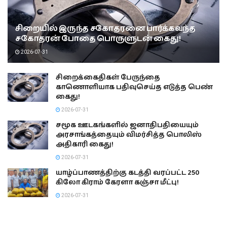
சிறையில் இருந்த சகோதரனை பார்க்கவந்த
சகோதரன் போதை பொருளுடன் கைது!
2026-07-31
சிறைக்கைதிகள் பேருந்தை
காணொளியாக பதிவுசெய்த எடுத்த பெண்
கைது!
2026-07-31
சமூக ஊடகங்களில் ஜனாதிபதியையும்
அரசாங்கத்தையும் விமர்சித்த பொலிஸ்
அதிகாரி கைது!
2026-07-31
யாழ்ப்பாணத்திற்கு கடத்தி வரப்பட்ட 250
கிலோ கிராம் கேரளா கஞ்சா மீட்பு!
2026-07-31