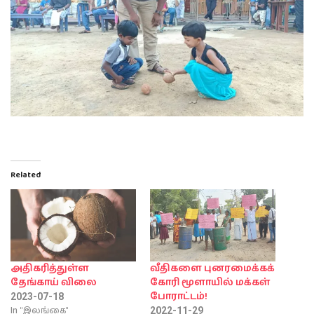
Related
அதிகரித்துள்ள
வீதிகளை புனரமைக்கக்
தேங்காய் விலை
கோரி மூளாயில் மக்கள்
போராட்டம்!
2023-07-18
In "இலங்கை"
2022-11-29