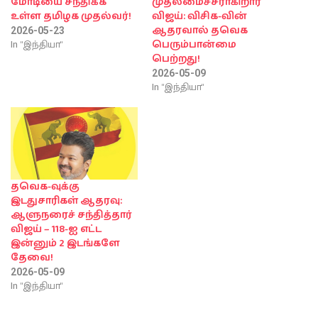
மோடியை சந்திக்க
முதலமைச்சராகிறார்
உள்ள தமிழக முதல்வர்!
விஜய்: விசிக-வின்
ஆதரவால் தவெக
2026-05-23
In "இந்தியா"
பெரும்பான்மை
பெற்றது!
2026-05-09
In "இந்தியா"
தவெக-வுக்கு
இடதுசாரிகள் ஆதரவு:
ஆளுநரைச் சந்தித்தார்
விஜய் – 118-ஐ எட்ட
இன்னும் 2 இடங்களே
தேவை!
2026-05-09
In "இந்தியா"