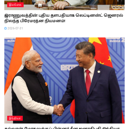
இலங்கை
இராணுவத்தின் புதிய தளபதியாக லெப்டினன்ட் ஜெனரல்
நிலந்த பிரேமரத்ன நியமனம்!
2026-07-31
இந்தியா