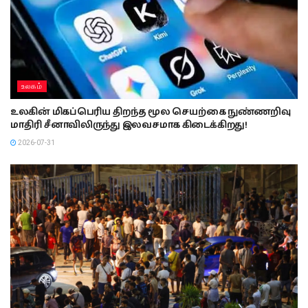
உலகம்
உலகின் மிகப்பெரிய திறந்த மூல செயற்கை நுண்ணறிவு
மாதிரி சீனாவிலிருந்து இலவசமாக கிடைக்கிறது!
2026-07-31