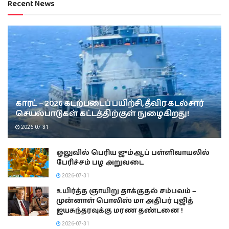
Recent News
காரட் – 2026 கடற்படைப் பயிற்சி, தீவிர கடல்சார்
செயல்பாடுகள் கட்டத்திற்குள் நுழைகிறது!
2026-07-31
ஒலுவில் பெரிய ஜும்ஆப் பள்ளிவாயலில்
பேரிச்சம் பழ அறுவடை
2026-07-31
உயிர்த்த ஞாயிறு தாக்குதல் சம்பவம் –
முன்னாள் பொலிஸ் மா அதிபர் புஜித்
ஜயசுந்தரவுக்கு மரண தண்டனை !
2026-07-31