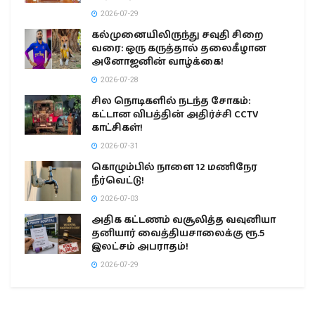
2026-07-29
கல்முனையிலிருந்து சவுதி சிறை
வரை: ஒரு கருத்தால் தலைகீழான
அனோஜனின் வாழ்க்கை!
2026-07-28
சில நொடிகளில் நடந்த சோகம்:
கட்டான விபத்தின் அதிர்ச்சி CCTV
காட்சிகள்!
2026-07-31
கொழும்பில் நாளை 12 மணிநேர
நீர்வெட்டு!
2026-07-03
அதிக கட்டணம் வசூலித்த வவுனியா
தனியார் வைத்தியசாலைக்கு ரூ.5
இலட்சம் அபராதம்!
2026-07-29