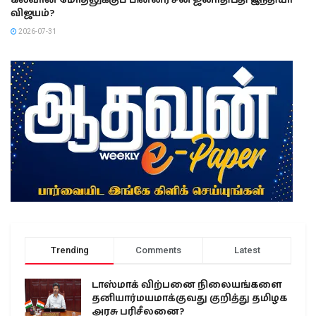
கல்வான் மோதலுக்குப் பின்னர் சீன ஜனாதிபதி இந்தியா
விஜயம்?
2026-07-31
Trending
Comments
Latest
டாஸ்மாக் விற்பனை நிலையங்களை
தனியார்மயமாக்குவது குறித்து தமிழக
அரசு பரிசீலனை?