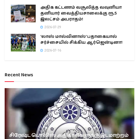
அதிக கட்டணம் வசூலித்த வவுனியா
தனியார் வைத்தியசாலைக்கு ரூ.5
இலட்சம் அபராதம்!
2026-07-29
‘லாஸ் மால்வினாஸ்’ பதாகையால்
சர்ச்சையில் சிக்கிய ஆர்ஜென்டினா!
2026-07-16
Recent News
சிரேஷ்ட பொலிஸ் அதிகாரிகளுக்கு இடமாற்றம்