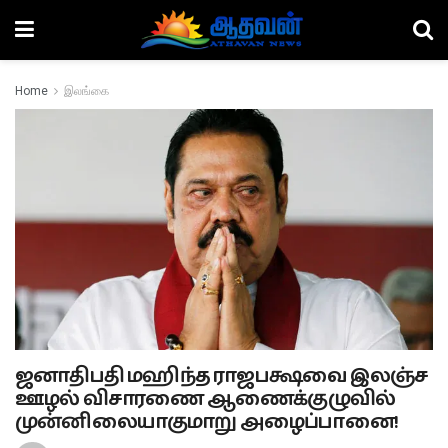
Home
இலங்கை
ஜனாதிபதி மஹிந்த ராஜபக்ஷவை இலஞ்ச
ஊழல் விசாரணை ஆணைக்குழுவில்
முன்னிலையாகுமாறு அழைப்பானை!