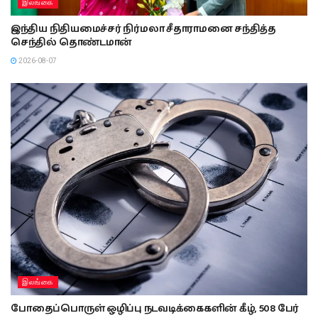
இலங்கை
இந்திய நிதியமைச்சர் நிர்மலா சீதாராமனை சந்தித்த
செந்தில் தொண்டமான்
2026-08-07
இலங்கை
போதைப்பொருள் ஒழிப்பு நடவடிக்கைகளின் கீழ், 508 பேர்