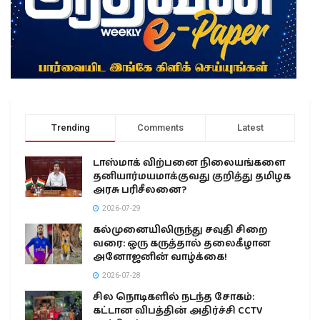
Trending
Comments
Latest
டாஸ்மாக் விற்பனை நிலையங்களை
தனியார்மயமாக்குவது குறித்து தமிழக
அரசு பரிசீலனை?
2026-07-29
கல்முனையிலிருந்து சவுதி சிறை
வரை: ஒரு கருத்தால் தலைகீழான
அனோஜனின் வாழ்க்கை!
2026-07-28
சில நொடிகளில் நடந்த சோகம்:
கட்டான விபத்தின் அதிர்ச்சி CCTV