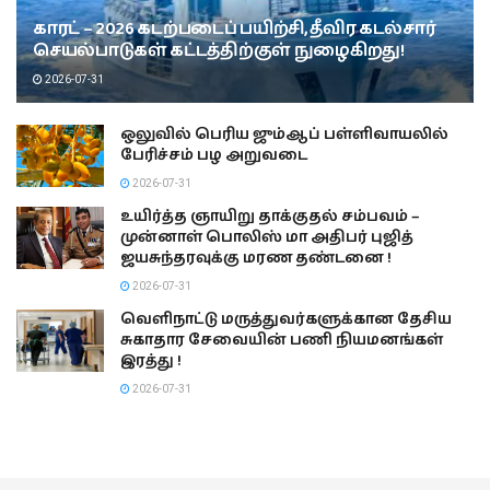
காரட் – 2026 கடற்படைப் பயிற்சி, தீவிர கடல்சார்
செயல்பாடுகள் கட்டத்திற்குள் நுழைகிறது!
2026-07-31
ஒலுவில் பெரிய ஜும்ஆப் பள்ளிவாயலில்
பேரிச்சம் பழ அறுவடை
2026-07-31
உயிர்த்த ஞாயிறு தாக்குதல் சம்பவம் –
முன்னாள் பொலிஸ் மா அதிபர் புஜித்
ஜயசுந்தரவுக்கு மரண தண்டனை !
2026-07-31
வெளிநாட்டு மருத்துவர்களுக்கான தேசிய
சுகாதார சேவையின் பணி நியமனங்கள்
இரத்து !
2026-07-31