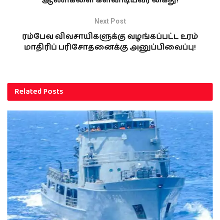
ஆணிகளை களவாடியவர் கைது!
Next Post
ரம்பேவ விவசாயிகளுக்கு வழங்கப்பட்ட உரம்
மாதிரிப் பரிசோதனைக்கு அனுப்பிவைப்பு!
Related
Posts