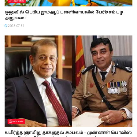
அம்பாறை
ஒலுவில் பெரிய ஜும்ஆப் பள்ளிவாயலில் பேரிச்சம் பழ
அறுவடை
2026-07-31
இலங்கை
உயிர்த்த ஞாயிறு தாக்குதல் சம்பவம் – முன்னாள் பொலிஸ்