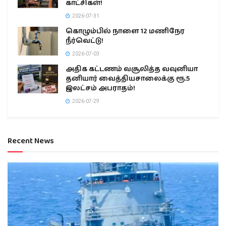
காட்சிகள்!
2026-07-31
கொழும்பில் நாளை 12 மணிநேர
நீர்வெட்டு!
2026-07-03
அதிக கட்டணம் வசூலித்த வவுனியா
தனியார் வைத்தியசாலைக்கு ரூ.5
இலட்சம் அபராதம்!
2026-07-29
Recent News