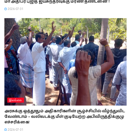
மா அதிபர் புஜித் ஜயசுந்தரவுக்கு மரண தண்டனை !
2026-07-31
இலங்கை
அரசுக்கு ஒத்தூதும் அதிகாரிகளின் சூழ்ச்சியில் வீழ்ந்துவிட
வேண்டாம் – வலிவடக்கு மீள் குடியேற்ற அபிவிருத்திக்குழு
எச்சரிக்கை!
2026-07-31