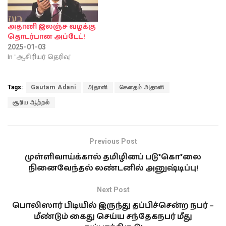
அதானி இலஞ்ச வழக்கு
தொடர்பான அப்டேட்!
2025-01-03
In "ஆசிரியர் தெரிவு"
Tags:
Gautam Adani
அதானி
கௌதம் அதானி
சூரிய ஆற்றல்
Previous Post
முள்ளிவாய்க்கால் தமிழினப் படு*கொ*லை
நினைவேந்தல் லண்டனில் அனுஷ்டிப்பு!
Next Post
பொலிஸார் பிடியில் இருந்து தப்பிச்சென்ற நபர் –
மீண்டும் கைது செய்ய சந்தேகநபர் மீது