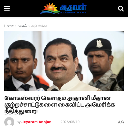
Home
உலகம்
அமொிக்கா
கோடீஸ்வரர் கௌதம் அதானி மீதான
குற்றச்சாட்டுகளை கைவிட்ட அமெரிக்க
நீதித்துறை!
A
by
Jeyaram Anojan
2026/05/19
A