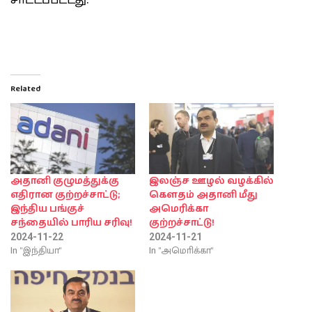
சாட்டப்பட்டது.
Related
அதானி குழுமத்துக்கு
இலஞ்ச ஊழல் வழக்கில்
எதிரான குற்றச்சாட்டு;
கௌதம் அதானி மீது
இந்திய பங்குச்
அமெரிக்கா
சந்தையில் பாரிய சரிவு!
குற்றச்சாட்டு!
2024-11-22
2024-11-21
In "இந்தியா"
In "அமொிக்கா"