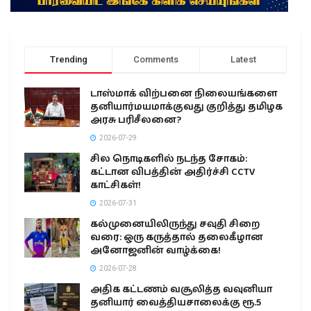
Trending
Comments
Latest
டாஸ்மாக் விற்பனை நிலையங்களை
தனியார்மயமாக்குவது குறித்து தமிழக
அரசு பரிசீலனை?
2026-07-29
சில நொடிகளில் நடந்த சோகம்:
கட்டான விபத்தின் அதிர்ச்சி CCTV
காட்சிகள்!
2026-07-31
கல்முனையிலிருந்து சவுதி சிறை
வரை: ஒரு கருத்தால் தலைகீழான
அனோஜனின் வாழ்க்கை!
2026-07-28
அதிக கட்டணம் வசூலித்த வவுனியா
தனியார் வைத்தியசாலைக்கு ரூ.5