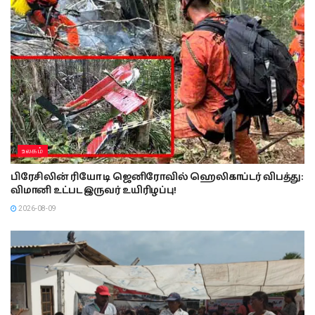
உலகம்
பிரேசிலின் ரியோ டி ஜெனிரோவில் ஹெலிகாப்டர் விபத்து:
விமானி உட்பட இருவர் உயிரிழப்பு!
2026-08-09