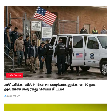
அமொிக்கா
அமெரிக்காவில் H-1B விசா ஊழியர்களுக்கான 60 நாள்
அவகாசத்தை ரத்து செய்ய திட்டம்!
2026-08-09