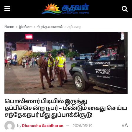
Home
இலங்கை
கிழக்கு மாகாணம்
அம்பாறை
பொலிஸார் பிடியில் இருந்து
தப்பிச்சென்ற நபர் – மீண்டும் கைது செய்ய
சந்தேகநபர் மீது துப்பாக்கிசூடு!
A
by
Dhanusha Sasidharan
2026/05/19
A