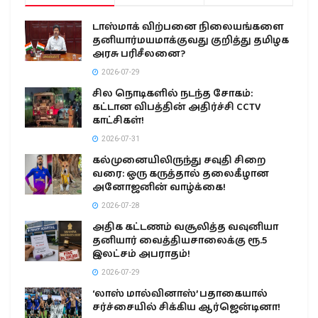
டாஸ்மாக் விற்பனை நிலையங்களை
தனியார்மயமாக்குவது குறித்து தமிழக
அரசு பரிசீலனை?
2026-07-29
சில நொடிகளில் நடந்த சோகம்:
கட்டான விபத்தின் அதிர்ச்சி CCTV
காட்சிகள்!
2026-07-31
கல்முனையிலிருந்து சவுதி சிறை
வரை: ஒரு கருத்தால் தலைகீழான
அனோஜனின் வாழ்க்கை!
2026-07-28
அதிக கட்டணம் வசூலித்த வவுனியா
தனியார் வைத்தியசாலைக்கு ரூ.5
இலட்சம் அபராதம்!
2026-07-29
‘லாஸ் மால்வினாஸ்’ பதாகையால்
சர்ச்சையில் சிக்கிய ஆர்ஜென்டினா!