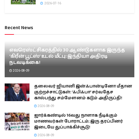
2026-07-16
Recent News
எவரெஸ்ட் சிகரத்தில் 30 ஆண்டுகளாக இருந்த
‘கிரீன் பூட்ஸ்’ உடல் மீட்பு: இந்தியா அதிரடி
நடவடிக்கை!
2026-08-09
தலைவர் ஜியானி இன்ஃபான்டினோ மீதான
குற்றச்சாட்டுகள்: ‘ஃபிஃபா’ சர்வதேச
கால்பந்து சம்மேளனம் கடும் அதிருப்தி!
2026-08-09
ஜார்க்கண்டில் 16வது நாளாக நீடிக்கும்
மாணவர்கள் போராட்டம்; இரு தரப்பினர்
இடையே துப்பாக்கிச்சூடு!
2026-08-09