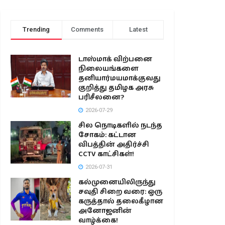
Trending
Comments
Latest
டாஸ்மாக் விற்பனை
நிலையங்களை
தனியார்மயமாக்குவது
குறித்து தமிழக அரசு
பரிசீலனை?
2026-07-29
சில நொடிகளில் நடந்த
சோகம்: கட்டான
விபத்தின் அதிர்ச்சி
CCTV காட்சிகள்!
2026-07-31
கல்முனையிலிருந்து
சவுதி சிறை வரை: ஒரு
கருத்தால் தலைகீழான
அனோஜனின்
வாழ்க்கை!