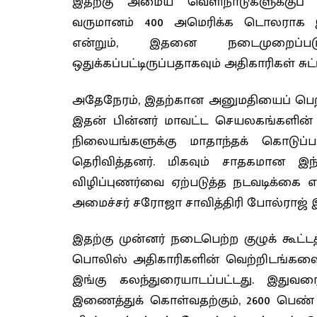
இதற்கு அமைய வெளிநாடுகளுக்குப்
வருமானம் 400 அமெரிக்க டொலராக இ
என்றும், இதனை நடைமுறைப்படு
ஒதுக்கப்பட்டிருப்பதாகவும் அதிகாரிகள் சுட்ட
அதேநேரம், இதற்கான அனுமதியைப் பெற்று
இதன் பின்னர் மாவட்ட செயலகங்களின் ஊ
நிலையங்களுக்கு மாதாந்தக் கொடுப்
தெரிவித்தனர். மிகவும் சாதகமான இந
விழிப்புணர்வை ஏற்படுத்த நடவடிக்கை எ
அமைச்சர் சரோஜா சாவித்திரி போல்ராஜ் இங
இதற்கு முன்னர் நடைபெற்ற குழுக் கூட்
பொலிஸ் அதிகாரிகளின் வெற்றிடங்களை நிர
இங்கு கலந்துரையாடப்பட்டது. இத
இணைத்துக் கொள்வதற்கும், 2600 பெண