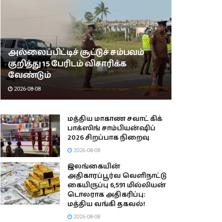
அல்லைப்பிட்டிச் சூட்டுச் சம்பவம்
குறித்து 15 பேரிடம் விசாரிக்க
வேண்டும்
2026-08-08
மத்திய மாகாண சவாட் கிக்
பாக்ஸிங் சாம்பியன்ஷிப்
2026 சிறப்பாக நிறைவு
2026-08-08
இலங்கையின்
அதிகாரப்பூர்வ வெளிநாட்டு
கையிருப்பு 6,591 மில்லியன்
டொலராக அதிகரிப்பு:
மத்திய வங்கி தகவல்!
2026-08-08