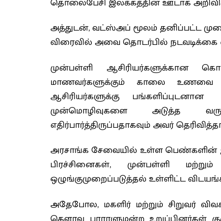
தொலைபேசி இலக்கத்தின் ஊடாக அறிவிக்க
அத்துடன், வட்ஸ்அப் மூலம் தனிப்பட்ட முறை
விரைவில் அவை தொடர்பில் நடவடிக்கை எடுக்
முன்பள்ளி ஆசிரியர்களுக்கான கொ
மாணவர்களுக்கும் காலை உணவை இல
ஆசிரியர்களுக்கு பங்களிப்புடனான
முன்மொழிவுகளை அடுத்த வருட 
எதிர்பார்த்திருப்பதாகவும் அவர் தெரிவித்தா
அரசாங்க சேவையில் உள்ள பெண்களின் 
பிரச்சினைகள், முன்பள்ளி மற்ற
ஒழுங்குமுறைப்படுத்தல் உள்ளிட்ட விடயங்க
அதேபோல, மகளிர் மற்றும் சிறுவர் விவக
கௌரவ பாராளுமன்ற உறுப்பினர்கள் குழ