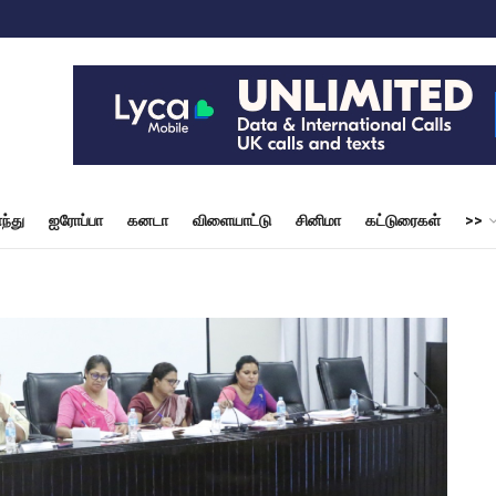
ந்து
ஐரோப்பா
கனடா
விளையாட்டு
சினிமா
கட்டுரைகள்
>>