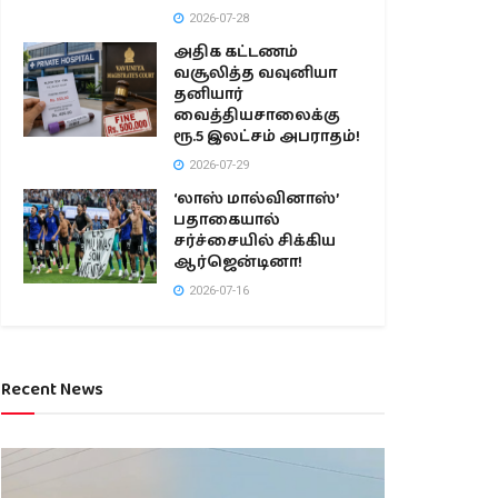
2026-07-28
அதிக கட்டணம்
வசூலித்த வவுனியா
தனியார்
வைத்தியசாலைக்கு
ரூ.5 இலட்சம் அபராதம்!
2026-07-29
‘லாஸ் மால்வினாஸ்’
பதாகையால்
சர்ச்சையில் சிக்கிய
ஆர்ஜென்டினா!
2026-07-16
Recent News