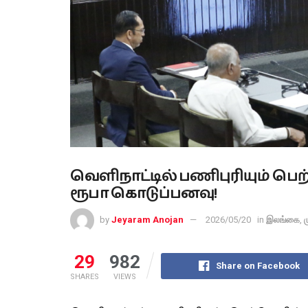
வெளிநாட்டில் பணிபுரியும் பெ
ரூபா கொடுப்பனவு!
by
Jeyaram Anojan
2026/05/20
in
இலங்கை
,
ம
29
982
Share on Facebook
SHARES
VIEWS