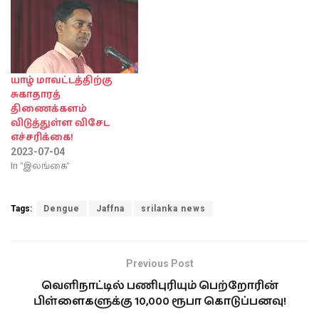
க.மகேசன்
தெரிவித்துள்ளார்.
யாழ்ப்பாண மாவட்ட
செயலகத்தில் நேற்று
(புதன்கிழமை) நடத்திய
ஊடகவியலாளர் சந்திப்பின்
யாழ் மாவட்டத்திற்கு
போதே
சுகாதாரத்
மேற்கொண்டவாறு தெரிவி
திணைக்களம்
த்தார். யாழ்ப்பாண
விடுத்துள்ள விசேட
மாவட்டத்தில் மழை உடனான
எச்சரிக்கை!
காலநிலையின் பிற்பாடு
2023-07-04
டெங்கு பரவும் அபாயம்
In "இலங்கை"
அதிகரித்துக்
காணப்படுகின்றது கடந்த
வருடத்தைவிட இந்த
Tags:
Dengue
Jaffna
srilanka news
வருடத்தில் கடந்த வாரம்
வரை…
Previous Post
வெளிநாட்டில் பணிபுரியும் பெற்றோரின்
பிள்ளைகளுக்கு 10,000 ரூபா கொடுப்பனவு!