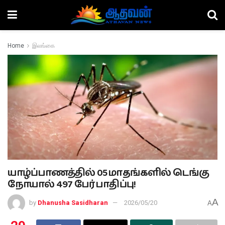
Home
இலங்கை
யாழ்ப்பாணத்தில் 05 மாதங்களில் டெங்கு
நோயால் 497 பேர் பாதிப்பு!
A
by
Dhanusha Sasidharan
2026/05/20
A