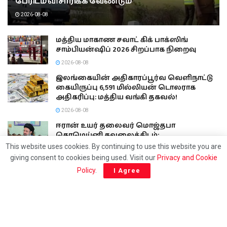
பேரிடம் விசாரிக்க வேண்டும்
2026-08-08
மத்திய மாகாண சவாட் கிக் பாக்ஸிங்
சாம்பியன்ஷிப் 2026 சிறப்பாக நிறைவு
2026-08-08
இலங்கையின் அதிகாரப்பூர்வ வெளிநாட்டு
கையிருப்பு 6,591 மில்லியன் டொலராக
அதிகரிப்பு: மத்திய வங்கி தகவல்!
2026-08-08
ஈரான் உயர் தலைவர் மொஜ்தபா
கொமெய்னி கவலைக்கிடம்:
மருத்துவமனையில் அனுமதிக்கப்பட்டதாக
This website uses cookies. By continuing to use this website you are
இஸ்ரேல் ஊடகங்கள் தகவல்!
giving consent to cookies being used. Visit our
Privacy and Cookie
2026-08-08
Policy
.
I Agree