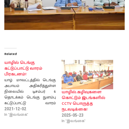
Related
யாழில் டெங்கு
கட்டுப்பாட்டு வாரம்
பிரகடனம்!
யாழ். மாவட்டத்தில் டெங்கு
அபாயம் அதிகரித்துள்ள
நிலையில் டிசம்பர் 6
யாழில்.கழிவுகளை
தொடக்கம் டெங்கு நுளம்பு
கொட்டும் இடங்களில்
கட்டுப்பாட்டு வாரம்
CCTV பொருத்த
பிரகடனப்படுத்தப்பட்டு
நடவடிக்கை!
2021-12-02
கட்டுப்பாட்டு நடவடிக்கைகள்
In "இலங்கை"
2025-05-23
முன்னெடுக்கப்பட உள்ளதாக
In "இலங்கை"
யாழ்ப்பாண செயலர்