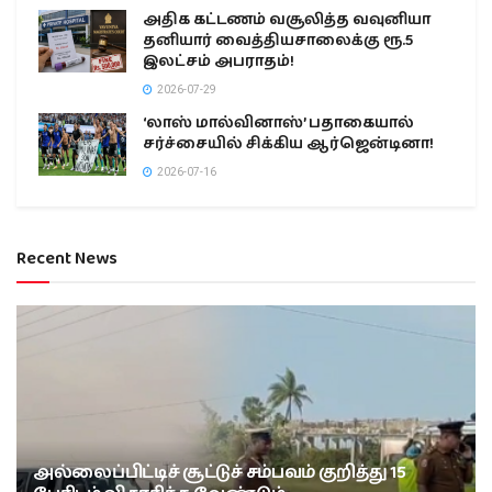
அதிக கட்டணம் வசூலித்த வவுனியா
தனியார் வைத்தியசாலைக்கு ரூ.5
இலட்சம் அபராதம்!
2026-07-29
‘லாஸ் மால்வினாஸ்’ பதாகையால்
சர்ச்சையில் சிக்கிய ஆர்ஜென்டினா!
2026-07-16
Recent News
அல்லைப்பிட்டிச் சூட்டுச் சம்பவம் குறித்து 15