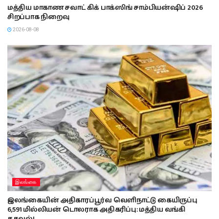
மத்திய மாகாண சவாட் கிக் பாக்ஸிங் சாம்பியன்ஷிப் 2026
சிறப்பாக நிறைவு
2026-08-08
இலங்கை
இலங்கையின் அதிகாரப்பூர்வ வெளிநாட்டு கையிருப்பு
6,591 மில்லியன் டொலராக அதிகரிப்பு: மத்திய வங்கி
தகவல்!