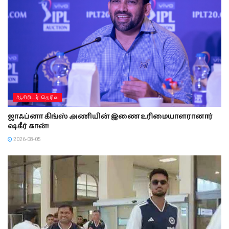
ஆசிரியர் தெரிவு
ஜாஃப்னா கிங்ஸ் அணியின் இணை உரிமையாளரானார்
ஷகீர் கான்!
2026-08-05