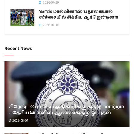
2026-07-29
‘லாஸ் மால்வினாஸ்’ பதாகையால்
சர்ச்சையில் சிக்கிய ஆர்ஜென்டினா!
2026-07-16
Recent News
சிரேஷ்ட பொலிஸ் அதிகாரிகளுக்கு இடமாற்றம்
– தேசிய பொலிஸ் ஆணைக்குழு ஒப்புதல்
2026-08-07