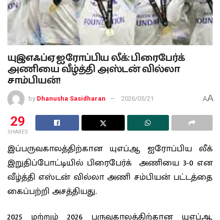
யுஇஎஃப்ஏ ஐரோப்பிய லீக்: பிரைபேர்க்
அணியை வீழ்த்தி அஸ்டன் வில்லா
சாம்பியன்!
A
by
Dhanusha Sasidharan
2026/05/21
A
29
SHARES
இப்பருவகாலத்திற்கான யுஎப்ஆ ஐரோப்பிய லீக்
இறுதிப்போட்டியில் பிரைபேர்க் அணியை 3-0 என
வீழ்த்தி எஸ்டன் வில்லா அணி சம்பியன் பட்டத்தை
கைப்பற்றி அசத்தியது.
2025 மற்றும் 2026 பருவகாலத்திற்கான யுஎப்ஆ