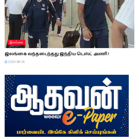
இலங்கை
இலங்கை வந்தடைந்தது இந்திய டெஸ்ட் அணி !
2026-08-04