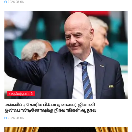
2026-08-06
உதைப்பந்தாட்டம்
மன்னிப்பு கோரிய பிஃபா தலைவர் ஜியானி
இன்ஃபான்டினோவுக்கு நிர்வாகிகள் ஆதரவு!
2026-08-06