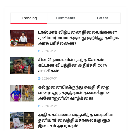
Trending
Comments
Latest
டாஸ்மாக் விற்பனை நிலையங்களை
தனியார்மயமாக்குவது குறித்து தமிழக
அரசு பரிசீலனை?
2026-07-29
சில நொடிகளில் நடந்த சோகம்:
கட்டான விபத்தின் அதிர்ச்சி CCTV
காட்சிகள்!
2026-07-31
கல்முனையிலிருந்து சவுதி சிறை
வரை: ஒரு கருத்தால் தலைகீழான
அனோஜனின் வாழ்க்கை!
2026-07-28
அதிக கட்டணம் வசூலித்த வவுனியா
தனியார் வைத்தியசாலைக்கு ரூ.5
இலட்சம் அபராதம்!