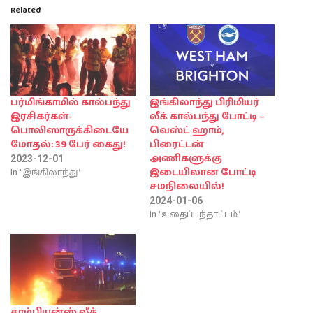
Related
பர்மிங்காமில் கால்பந்து
இங்கிலாந்து பிரிமியர்
இரசிகர்கள்-
லீக் கால்பந்து போட்டி –
பொலிஸாருக்கிடையே
வெஸ்ட் ஹாம்,
மோதல்: 39 பேர் கைது!
பிரைட்டன்
அணிகளுக்கு
2023-12-01
In "இங்கிலாந்து"
இடையிலான போட்டி
சமநிலையில்!
2024-01-06
In "உதைப்பந்தாட்டம்"
சாம்பியன்ஸ் லீக்