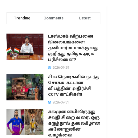
Trending
Comments
Latest
டாஸ்மாக் விற்பனை
நிலையங்களை
தனியார்மயமாக்குவது
குறித்து தமிழக அரசு
பரிசீலனை?
2026-07-29
சில நொடிகளில் நடந்த
சோகம்: கட்டான
விபத்தின் அதிர்ச்சி
CCTV காட்சிகள்!
2026-07-31
கல்முனையிலிருந்து
சவுதி சிறை வரை: ஒரு
கருத்தால் தலைகீழான
அனோஜனின்
வாழ்க்கை!