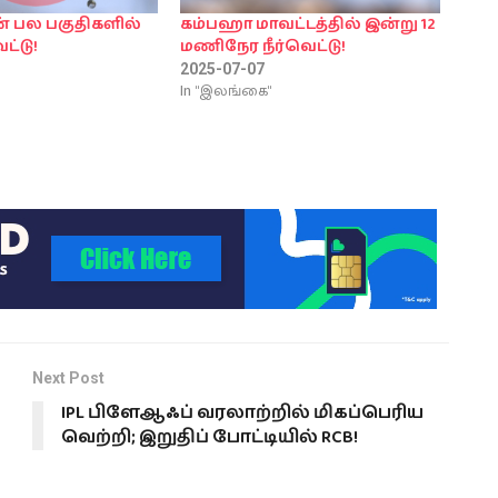
 பல பகுதிகளில்
கம்பஹா மாவட்டத்தில் இன்று 12
ட்டு!
மணிநேர நீர்வெட்டு!
2025-07-07
In "இலங்கை"
Next Post
‍IPL பிளேஆஃப் வரலாற்றில் மிகப்பெரிய
வெற்றி; இறுதிப் போட்டியில் RCB!