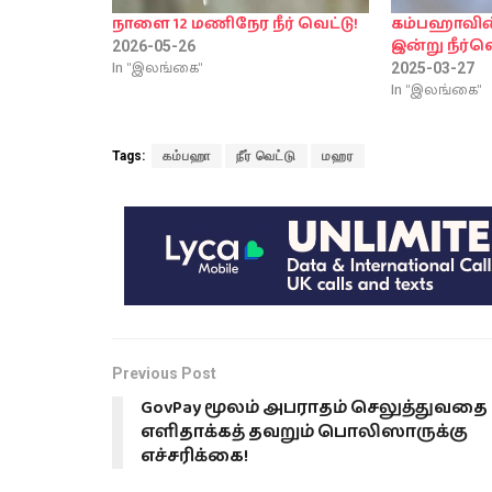
நாளை 12 மணிநேர நீர் வெட்டு!
கம்பஹாவின்
இன்று நீர்வெ
2026-05-26
In "இலங்கை"
2025-03-27
In "இலங்கை"
Tags:
கம்பஹா
நீர் வெட்டு
மஹர
Previous Post
GovPay மூலம் அபராதம் செலுத்துவதை
எளிதாக்கத் தவறும் பொலிஸாருக்கு
எச்சரிக்கை!