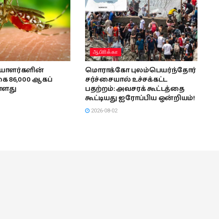
ஆபிாிக்கா
யாளர்களின்
மொராக்கோ புலம்பெயர்ந்தோர்
 86,000 ஆகப்
சர்ச்சையால் உச்சக்கட்ட
்ளது
பதற்றம்: அவசரக் கூட்டத்தை
கூட்டியது ஐரோப்பிய ஒன்றியம்!
2026-08-02