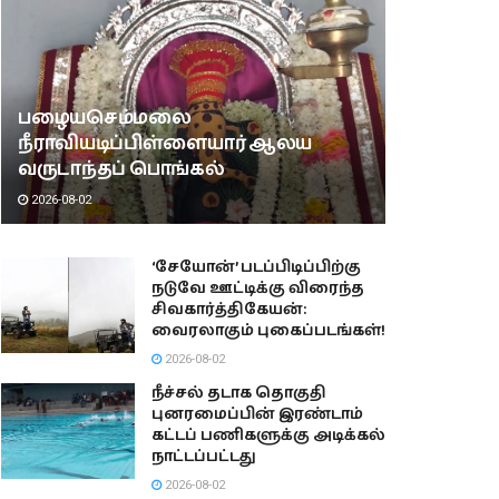
பழையசெம்மலை
நீராவியடிப்பிள்ளையார் ஆலய
வருடாந்தப் பொங்கல்
2026-08-02
‘சேயோன்’ படப்பிடிப்பிற்கு
நடுவே ஊட்டிக்கு விரைந்த
சிவகார்த்திகேயன்:
வைரலாகும் புகைப்படங்கள்!
2026-08-02
நீச்சல் தடாக தொகுதி
புனரமைப்பின் இரண்டாம்
கட்டப் பணிகளுக்கு அடிக்கல்
நாட்டப்பட்டது
2026-08-02