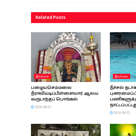
Related
Posts
இலங்கை
இலங்கை
பழையசெம்மலை
நீச்சல் தட
நீராவியடிப்பிள்ளையார் ஆலய
புனரமைப்பி
வருடாந்தப் பொங்கல்
பணிகளுக்கு
நாட்டப்பட்டத
2026-08-02
2026-08-02