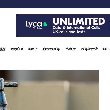
ந்து
ஐரோப்பா
கனடா
விளையாட்டு
சினிமா
கட்டுரைகள்
>>