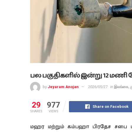
பல பகுதிகளில் இன்று 12 மணி நேர
by
Jeyaram Anojan
2026/05/27
in
இலங்கை
,
ம
29
977
Share on Facebook
SHARES
VIEWS
மஹர மற்றும் கம்பஹா பிரதேச சபை பகு