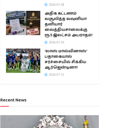
2026-07-28
அதிக கட்டணம்
வசூலித்த வவுனியா
தனியார்
வைத்தியசாலைக்கு
ரூ.5 இலட்சம் அபராதம்!
2026-07-29
‘லாஸ் மால்வினாஸ்’
பதாகையால்
சர்ச்சையில் சிக்கிய
ஆர்ஜென்டினா!
2026-07-16
Recent News