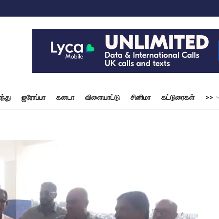
ந்து
ஐரோப்பா
கனடா
விளையாட்டு
சினிமா
கட்டுரைகள்
>>