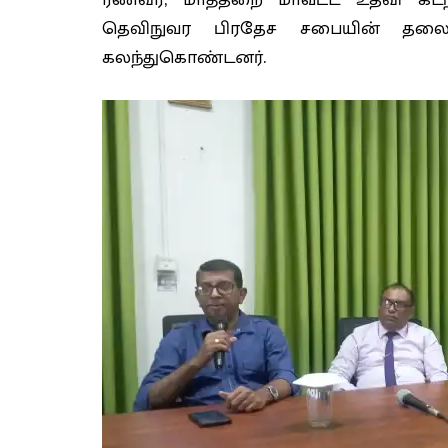
தெவிநுவர பிரதேச சபையின் தலைவ
கலந்துகொண்டனர்.