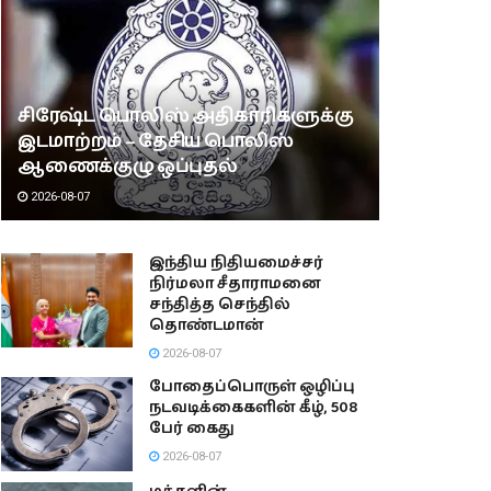
சிரேஷ்ட பொலிஸ் அதிகாரிகளுக்கு
இடமாற்றம் – தேசிய பொலிஸ்
ஆணைக்குழு ஒப்புதல்
2026-08-07
இந்திய நிதியமைச்சர்
நிர்மலா சீதாராமனை
சந்தித்த செந்தில்
தொண்டமான்
2026-08-07
போதைப்பொருள் ஒழிப்பு
நடவடிக்கைகளின் கீழ், 508
பேர் கைது
2026-08-07