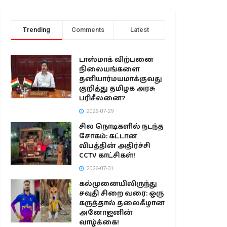
Trending
Comments
Latest
டாஸ்மாக் விற்பனை
நிலையங்களை
தனியார்மயமாக்குவது
குறித்து தமிழக அரசு
பரிசீலனை?
2026-07-29
சில நொடிகளில் நடந்த
சோகம்: கட்டான
விபத்தின் அதிர்ச்சி
CCTV காட்சிகள்!
2026-07-31
கல்முனையிலிருந்து
சவுதி சிறை வரை: ஒரு
கருத்தால் தலைகீழான
அனோஜனின்
வாழ்க்கை!