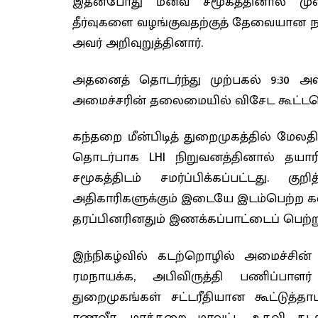
இதன்போது மீனவ சமூகத்தினால் முன
தீர்வுகளை வழங்குவதற்குத் தேவையான 
அவர் அறிவுறுத்தினார்.
அதனைத் தொடர்ந்து முற்பகல் 9:30 அ
அமைச்சரின் தலைமையில் விசேட கூட்ட
கந்தறை மீன்பிடித் துறைமுகத்தில் மேல
தொடர்பாக LHI நிறுவனத்தினால் தயார
சமூகத்திடம் சமர்ப்பிக்கப்பட்டது. க
அதிகாரிகளுக்கும் இடையே இடம்பெற்ற க
தரப்பினரினதும் இணக்கப்பாட்டைப் பெற்ற
இந்நிகழ்வில் கடற்றொழில் அமைச்சின
ரமநாயக்க, அபிவிருத்தி பணிப்பாளர
துறைமுகங்கள் சட்டரீதியான கூட்டுத்த
ரணவீர, மாத்தறை மாவட்ட உதவி கடற்