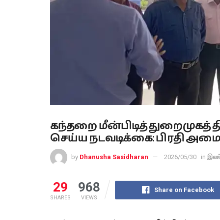
கந்தறை மீன்பிடித் துறைமுகத் தி
செய்ய நடவடிக்கை: பிரதி அமைச
by
Dhanusha Sasidharan
2026/05/30
in
இலங
29
968
Share on Facebook
SHARES
VIEWS