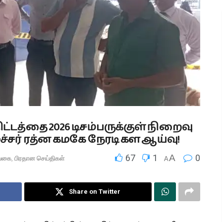
ட்டத்தை 2026 டிசம்பருக்குள் நிறைவு
்சர் ரத்ன கமகே நேரடி கள ஆய்வு!
67
1
A
0
்கை
,
பிரதான செய்திகள்
A
Share on Twitter