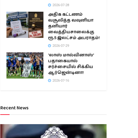
2026-07-28
அதிக கட்டணம்
வசூலித்த வவுனியா
தனியார்
வைத்தியசாலைக்கு
ரூ.5 இலட்சம் அபராதம்!
2026-07-29
‘லாஸ் மால்வினாஸ்’
பதாகையால்
சர்ச்சையில் சிக்கிய
ஆர்ஜென்டினா!
2026-07-16
Recent News