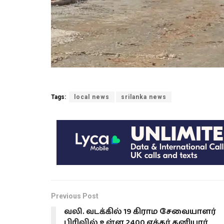
Tags:
local news
srilanka news
Previous Post
வலி. வடக்கில் 19 கிராம சேவையாளர்
பிரிவில் உள்ள 2400 ஏக்கர் தனியார்