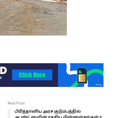
Next Post
பிரித்தானிய அரச குடும்பத்தில்
ஆண்ட்ரூவின் ரகசிய மின்னஞ்சல்கள் 6