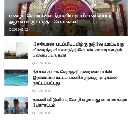
பழையசெம்மலை நீராவியடிப்பிள்ளையார்
ஆலய வருடாந்தப் பொங்கல்
2026-08-02
‘சேயோன்’ படப்பிடிப்பிற்கு நடுவே ஊட்டிக்கு
விரைந்த சிவகார்த்திகேயன்: வைரலாகும்
புகைப்படங்கள்!
2026-08-02
நீச்சல் தடாக தொகுதி புனரமைப்பின்
இரண்டாம் கட்டப் பணிகளுக்கு அடிக்கல்
நாட்டப்பட்டது
2026-08-02
காணி விடுவிப்பு கோரி ஏழாவது வாரமாகவும்
போராட்டம்!
2026-08-02