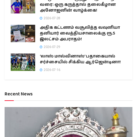
வரை: ஒரு கருத்தால் தலைகீழான
அனோஜனின் வாழ்க்கை!
2026-07-28
அதிக கட்டணம் வசூலித்த வவுனியா
தனியார் வைத்தியசாலைக்கு ரூ.5
இலட்சம் அபராதம்!
2026-07-29
‘லாஸ் மால்வினாஸ்’ பதாகையால்
சர்ச்சையில் சிக்கிய ஆர்ஜென்டினா!
2026-07-16
Recent News