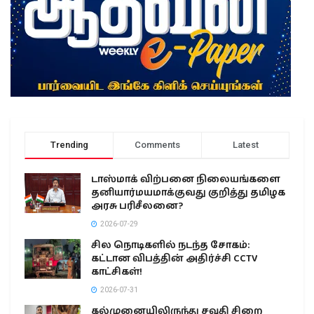
Trending
Comments
Latest
டாஸ்மாக் விற்பனை நிலையங்களை
தனியார்மயமாக்குவது குறித்து தமிழக
அரசு பரிசீலனை?
2026-07-29
சில நொடிகளில் நடந்த சோகம்:
கட்டான விபத்தின் அதிர்ச்சி CCTV
காட்சிகள்!
2026-07-31
கல்முனையிலிருந்து சவுதி சிறை