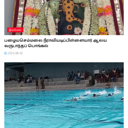
இலங்கை
பழையசெம்மலை நீராவியடிப்பிள்ளையார் ஆலய
வருடாந்தப் பொங்கல்
2026-08-02