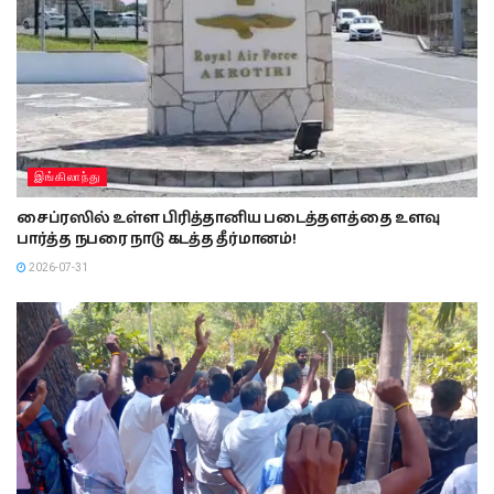
இங்கிலாந்து
சைப்ரஸில் உள்ள பிரித்தானிய படைத்தளத்தை உளவு
பார்த்த நபரை நாடு கடத்த தீர்மானம்!
2026-07-31