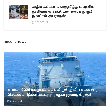
அதிக கட்டணம் வசூலித்த வவுனியா
தனியார் வைத்தியசாலைக்கு ரூ.5
இலட்சம் அபராதம்!
2026-07-29
Recent News
காரட் – 2026 கடற்படைப் பயிற்சி, தீவிர கடல்சார்
செயல்பாடுகள் கட்டத்திற்குள் நுழைகிறது!
2026-07-31