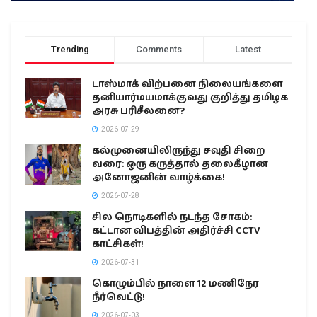
Trending
Comments
Latest
டாஸ்மாக் விற்பனை நிலையங்களை
தனியார்மயமாக்குவது குறித்து தமிழக
அரசு பரிசீலனை?
2026-07-29
கல்முனையிலிருந்து சவுதி சிறை
வரை: ஒரு கருத்தால் தலைகீழான
அனோஜனின் வாழ்க்கை!
2026-07-28
சில நொடிகளில் நடந்த சோகம்:
கட்டான விபத்தின் அதிர்ச்சி CCTV
காட்சிகள்!
2026-07-31
கொழும்பில் நாளை 12 மணிநேர
நீர்வெட்டு!
2026-07-03