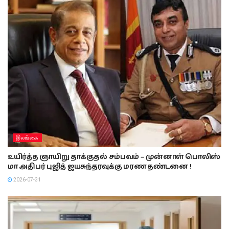
இலங்கை
உயிர்த்த ஞாயிறு தாக்குதல் சம்பவம் – முன்னாள் பொலிஸ்
மா அதிபர் புஜித் ஜயசுந்தரவுக்கு மரண தண்டனை !
2026-07-31