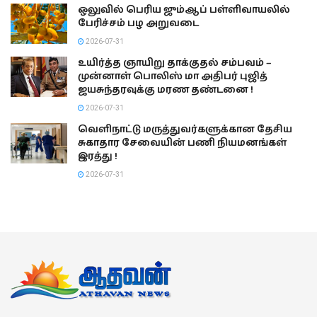
ஒலுவில் பெரிய ஜும்ஆப் பள்ளிவாயலில்
பேரிச்சம் பழ அறுவடை
2026-07-31
உயிர்த்த ஞாயிறு தாக்குதல் சம்பவம் –
முன்னாள் பொலிஸ் மா அதிபர் புஜித்
ஜயசுந்தரவுக்கு மரண தண்டனை !
2026-07-31
வெளிநாட்டு மருத்துவர்களுக்கான தேசிய
சுகாதார சேவையின் பணி நியமனங்கள்
இரத்து !
2026-07-31