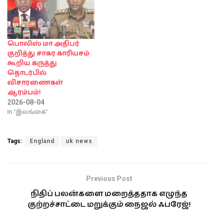
பொலிஸ் மா அதிபர்
குறித்து சாகர காரியசம்
கூறிய கருத்து
தொடர்பில்
விசாரணைகள்
ஆரம்பம்!
2026-08-04
In "இலங்கை"
Tags:
England
uk news
Previous Post
நிதிப் பலன்களை மறைத்ததாக எழுந்த
குற்றச்சாட்டை மறுக்கும் நைஜல் ஃபரேஜ்!