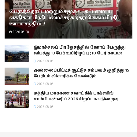
பெருந்தோட்ட மற்றும் சமூக உட்கட்டமைப்பு
வசதிகள் பிரதியமைச்சர் சுந்தரலிங்கம் பிரதீப்
ஊடக சந்திப்பு!
2026-08-08
இமாச்சலப் பிரதேசத்தில் கோரப் பேருந்து
விபத்து: 8 பேர் உயிரிழப்பு ; 10 பேர் காயம்!
2026-08-08
அல்லைப்பிட்டிச் சூட்டுச் சம்பவம் குறித்து 15
பேரிடம் விசாரிக்க வேண்டும்
2026-08-08
மத்திய மாகாண சவாட் கிக் பாக்ஸிங்
சாம்பியன்ஷிப் 2026 சிறப்பாக நிறைவு
2026-08-08