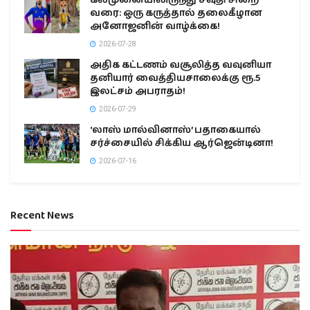
கல்முனையிலிருந்து சவுதி சிறை
வரை: ஒரு கருத்தால் தலைகீழான
அனோஜனின் வாழ்க்கை!
2026-07-28
அதிக கட்டணம் வசூலித்த வவுனியா
தனியார் வைத்தியசாலைக்கு ரூ.5
இலட்சம் அபராதம்!
2026-07-29
‘லாஸ் மால்வினாஸ்’ பதாகையால்
சர்ச்சையில் சிக்கிய ஆர்ஜென்டினா!
2026-07-16
Recent News