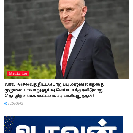
இங்கிலாந்து
வரவு -செலவுத் திட்ட பொறுப்பு அலுவலகத்தை
முழுமையாக மறுஆய்வு செய்ய உத்தரவிடுமாறு
தொழிற்சங்கக் கூட்டமைப்பு வலியுறுத்தல்!
2026-08-08