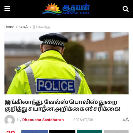
Home
உலகம்
இங்கிலாந்து
இங்கிலாந்து, வேல்ஸ் பொலிஸ் துறை
குறித்து சுயாதீன அறிக்கை எச்சரிக்கை!
A
by
Dhanusha Sasidharan
2026/07/06
A