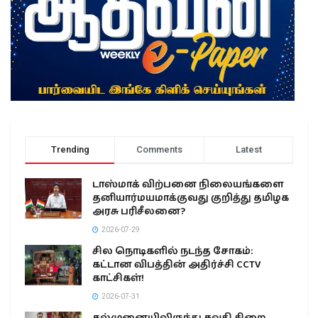
Trending
Comments
Latest
டாஸ்மாக் விற்பனை நிலையங்களை
தனியார்மயமாக்குவது குறித்து தமிழக
அரசு பரிசீலனை?
2026-07-29
சில நொடிகளில் நடந்த சோகம்:
கட்டான விபத்தின் அதிர்ச்சி CCTV
காட்சிகள்!
2026-07-31