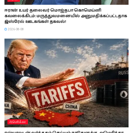
ஈரான் உயர் தலைவர் மொஜ்தபா கொமெய்னி
கவலைக்கிடம்: மருத்துவமனையில் அனுமதிக்கப்பட்டதாக
இஸ்ரேல் ஊடகங்கள் தகவல்!
2026-08-08
அமொிக்கா
ரஷ்யாவுடன் வர்த்தகம் செய்யும் நாடுகளுக்கு அமெரிக்கா