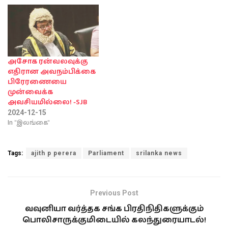
அசோக ரன்வலவுக்கு
எதிரான அவநம்பிக்கை
பிரேரணையை
முன்வைக்க
அவசியமில்லை! -SJB
2024-12-15
In "இலங்கை"
Tags:
ajith p perera
Parliament
srilanka news
Previous Post
வவுனியா வர்த்தக சங்க பிரதிநிதிகளுக்கும்
பொலிசாருக்குமிடையில் கலந்துரையாடல்!