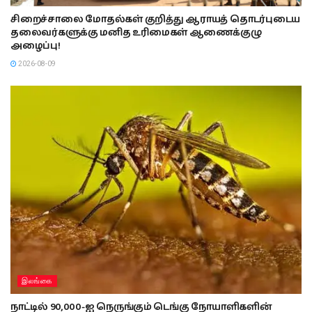
சிறைச்சாலை மோதல்கள் குறித்து ஆராயத் தொடர்புடைய
தலைவர்களுக்கு மனித உரிமைகள் ஆணைக்குழு
அழைப்பு!
2026-08-09
இலங்கை
நாட்டில் 90,000-ஐ நெருங்கும் டெங்கு நோயாளிகளின்