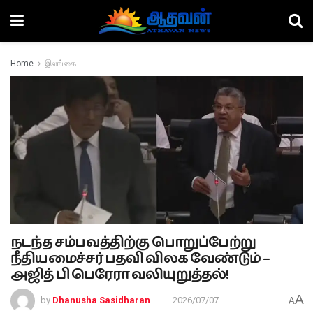
Home
இலங்கை
நடந்த சம்பவத்திற்கு பொறுப்பேற்று
நீதியமைச்சர் பதவி விலக வேண்டும் –
அஜித் பி பெரேரா வலியுறுத்தல்!
A
by
Dhanusha Sasidharan
2026/07/07
A