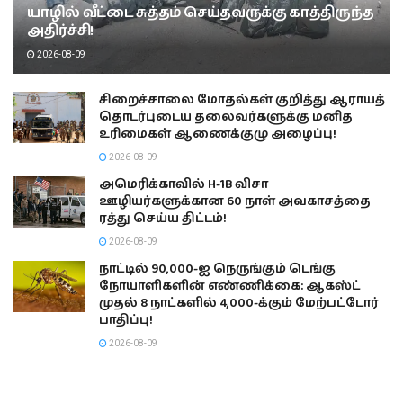
யாழில் வீட்டை சுத்தம் செய்தவருக்கு காத்திருந்த
அதிர்ச்சி!
2026-08-09
சிறைச்சாலை மோதல்கள் குறித்து ஆராயத்
தொடர்புடைய தலைவர்களுக்கு மனித
உரிமைகள் ஆணைக்குழு அழைப்பு!
2026-08-09
அமெரிக்காவில் H-1B விசா
ஊழியர்களுக்கான 60 நாள் அவகாசத்தை
ரத்து செய்ய திட்டம்!
2026-08-09
நாட்டில் 90,000-ஐ நெருங்கும் டெங்கு
நோயாளிகளின் எண்ணிக்கை: ஆகஸ்ட்
முதல் 8 நாட்களில் 4,000-க்கும் மேற்பட்டோர்
பாதிப்பு!
2026-08-09