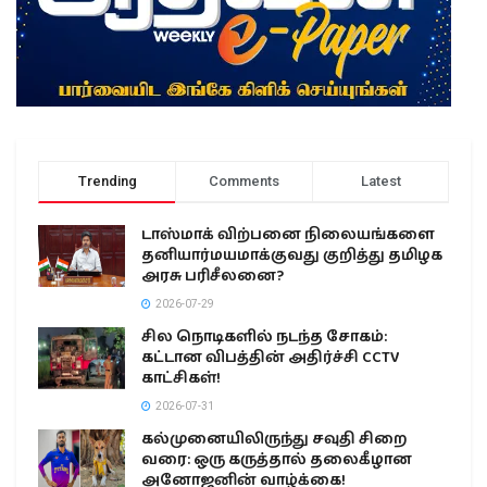
Trending
Comments
Latest
டாஸ்மாக் விற்பனை நிலையங்களை
தனியார்மயமாக்குவது குறித்து தமிழக
அரசு பரிசீலனை?
2026-07-29
சில நொடிகளில் நடந்த சோகம்:
கட்டான விபத்தின் அதிர்ச்சி CCTV
காட்சிகள்!
2026-07-31
கல்முனையிலிருந்து சவுதி சிறை
வரை: ஒரு கருத்தால் தலைகீழான
அனோஜனின் வாழ்க்கை!