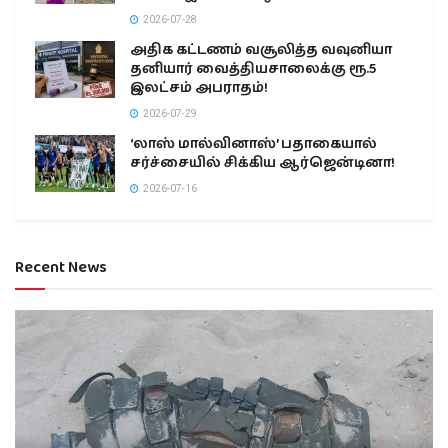
2026-07-28
அதிக கட்டணம் வசூலித்த வவுனியா
தனியார் வைத்தியசாலைக்கு ரூ.5
இலட்சம் அபராதம்!
2026-07-29
‘லாஸ் மால்வினாஸ்’ பதாகையால்
சர்ச்சையில் சிக்கிய ஆர்ஜென்டினா!
2026-07-16
Recent News