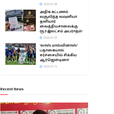
2026-07-28
அதிக கட்டணம்
வசூலித்த வவுனியா
தனியார்
வைத்தியசாலைக்கு
ரூ.5 இலட்சம் அபராதம்!
2026-07-29
‘லாஸ் மால்வினாஸ்’
பதாகையால்
சர்ச்சையில் சிக்கிய
ஆர்ஜென்டினா!
2026-07-16
Recent News