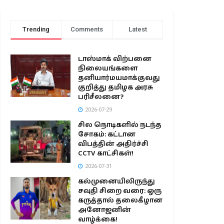
Trending
Comments
Latest
டாஸ்மாக் விற்பனை
நிலையங்களை
தனியார்மயமாக்குவது
குறித்து தமிழக அரசு
பரிசீலனை?
2026-07-29
சில நொடிகளில் நடந்த
சோகம்: கட்டான
விபத்தின் அதிர்ச்சி
CCTV காட்சிகள்!
2026-07-31
கல்முனையிலிருந்து
சவுதி சிறை வரை: ஒரு
கருத்தால் தலைகீழான
அனோஜனின்
வாழ்க்கை!