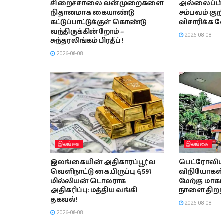
சிறைச்சாலை வன்முறைகளை
அல்லைப்பிட்ட
நிதானமாக கையாண்டு
சம்பவம் குறி
கட்டுப்பாட்டுக்குள் கொண்டு
விசாரிக்க 
வந்திருக்கின்றோம் –
2026-08-08
சுந்தரலிங்கம் பிரதீப் !
2026-08-08
இலங்கை
இலங்கை
இலங்கையின் அதிகாரப்பூர்வ
பெட்ரோலி
வெளிநாட்டு கையிருப்பு 6,591
விநியோகஸ்த
மில்லியன் டொலராக
மேற்கு மா
அதிகரிப்பு: மத்திய வங்கி
நாளை திறந்
தகவல்!
2026-08-08
2026-08-08