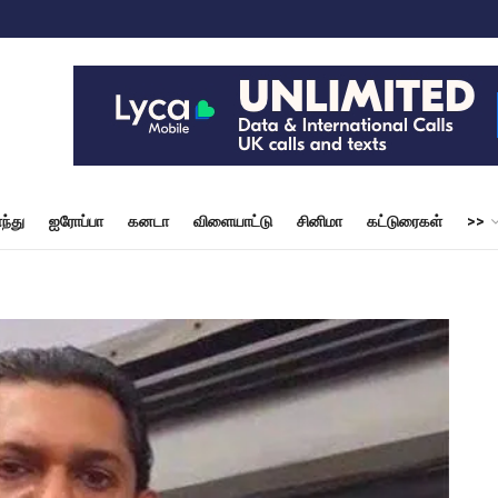
ந்து
ஐரோப்பா
கனடா
விளையாட்டு
சினிமா
கட்டுரைகள்
>>