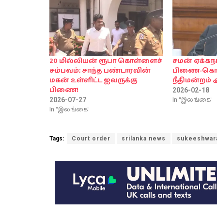
20 மில்லியன் ரூபா கொள்ளைச்
சமன் ஏக்கந
சம்பவம்; சாந்த பண்டாரவின்
பிணை-கொழு
மகன் உள்ளிட்ட ஐவருக்கு
நீதிமன்றம் அ
பிணை!
2026-02-18
In "இலங்கை"
2026-07-27
In "இலங்கை"
Tags:
Court order
srilanka news
sukeeshwara