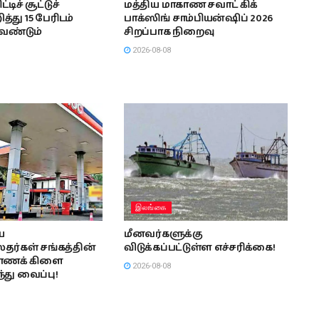
ிச் சூட்டுச்
மத்திய மாகாண சவாட் கிக்
த்து 15 பேரிடம்
பாக்ஸிங் சாம்பியன்ஷிப் 2026
வேண்டும்
சிறப்பாக நிறைவு
2026-08-08
இலங்கை
ய
மீனவர்களுக்கு
ர்கள் சங்கத்தின்
விடுக்கப்பட்டுள்ள எச்சரிக்கை!
காணக் கிளை
2026-08-08
து வைப்பு!