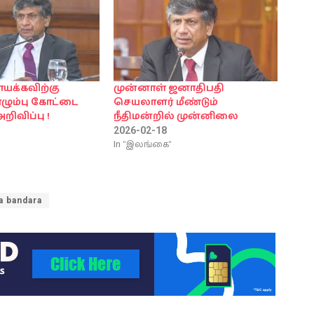
ாயக்கவிற்கு
முன்னாள் ஜனாதிபதி
ம்பு கோட்டை
செயலாளர் மீண்டும்
றிவிப்பு !
நீதிமன்றில் முன்னிலை
2026-02-18
In "இலங்கை"
 bandara