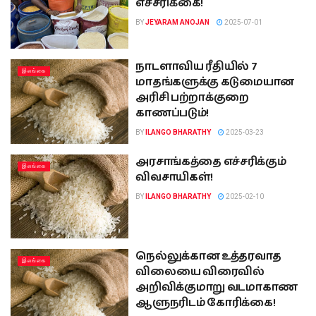
எச்சரிக்கை!
BY
JEYARAM ANOJAN
2025-07-01
நாடளாவிய ரீதியில் 7
இலங்கை
மாதங்களுக்கு கடுமையான
அரிசி பற்றாக்குறை
காணப்படும்!
BY
ILANGO BHARATHY
2025-03-23
அரசாங்கத்தை எச்சரிக்கும்
இலங்கை
விவசாயிகள்!
BY
ILANGO BHARATHY
2025-02-10
நெல்லுக்கான உத்தரவாத
இலங்கை
விலையை விரைவில்
அறிவிக்குமாறு வடமாகாண
ஆளுநரிடம் கோரிக்கை!