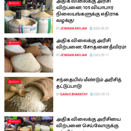
அதிக விலைக்கு அரிசி
இலங்கை
விற்பனை; 105 வியாபார
நிலையங்களுக்கு எதிராக
வழக்கு!
BY
JEYARAM ANOJAN
2025-09-29
அதிக விலைக்கு அரிசி
இலங்கை
விற்பனை; சோதனை தீவிரம்!
BY
JEYARAM ANOJAN
2025-09-17
சந்தையில் மீண்டும் அரிசித்
இலங்கை
தட்டுப்பாடு!
BY
ILANGO BHARATHY
2025-09-15
அதிக விலைக்கு அரிசியை
இலங்கை
விற்பனை செய்வோருக்கு