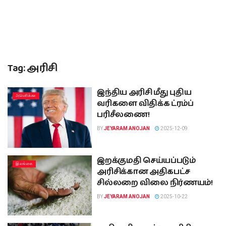
Tag:
அரிசி
இந்திய அரிசி மீது புதிய
அமொிக்கா
வரிகளை விதிக்க ட்ரம்ப்
பரிசீலணை!
BY
JEYARAM ANOJAN
2025-12-09
இறக்குமதி செய்யப்படும்
இலங்கை
அரிசிக்கான அதிகபட்ச
சில்லறை விலை நிர்ணயம்!
BY
JEYARAM ANOJAN
2025-10-22