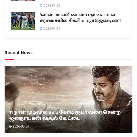
2026-07-29
‘லாஸ் மால்வினாஸ்’ பதாகையால்
சர்ச்சையில் சிக்கிய ஆர்ஜென்டினா!
2026-07-16
Recent News
11 நாள் முடிவில் 88.2 கோடி ரூபா வரை சென்ற
ஜனநாயகன் வசூல் வேட்டை!
2026-08-04