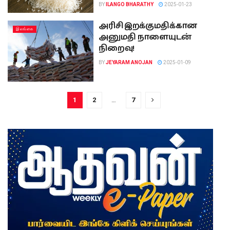
BY
ILANGO BHARATHY
2025-01-23
அரிசி இறக்குமதிக்கான
இலங்கை
அனுமதி நாளையுடன்
நிறைவு!
BY
JEYARAM ANOJAN
2025-01-09
1
2
…
7