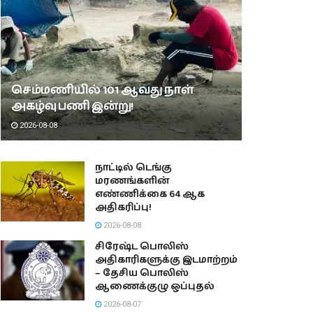
செம்மணியில் 101 ஆவது நாள்
அகழ்வு பணி இன்று!
2026-08-08
நாட்டில் டெங்கு
மரணங்களின்
எண்ணிக்கை 64 ஆக
அதிகரிப்பு!
2026-08-08
சிரேஷ்ட பொலிஸ்
அதிகாரிகளுக்கு இடமாற்றம்
– தேசிய பொலிஸ்
ஆணைக்குழு ஒப்புதல்
2026-08-07