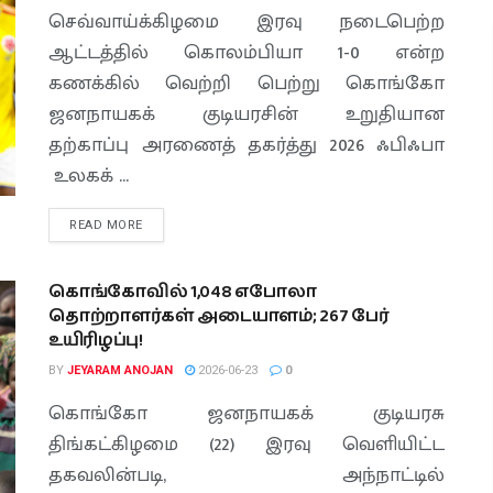
செவ்வாய்க்கிழமை இரவு நடைபெற்ற
ஆட்டத்தில் கொலம்பியா 1-0 என்ற
கணக்கில் வெற்றி பெற்று கொங்கோ
ஜனநாயகக் குடியரசின் உறுதியான
தற்காப்பு அரணைத் தகர்த்து 2026 ஃபிஃபா
உலகக் ...
READ MORE
கொங்கோவில் 1,048 எபோலா
தொற்றாளர்கள் அடையாளம்; 267 பேர்
உயிரிழப்பு!
BY
JEYARAM ANOJAN
2026-06-23
0
கொங்கோ ஜனநாயகக் குடியரசு
திங்கட்கிழமை (22) இரவு வெளியிட்ட
தகவலின்படி, அந்நாட்டில்