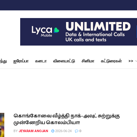
ந்து
ஐரோப்பா
கனடா
விளையாட்டு
சினிமா
கட்டுரைகள்
>>
கொங்கோவை வீழ்த்தி நாக்-அவுட் சுற்றுக்கு
முன்னேறிய கொலம்பியா!
BY
JEYARAM ANOJAN
2026-06-24
0