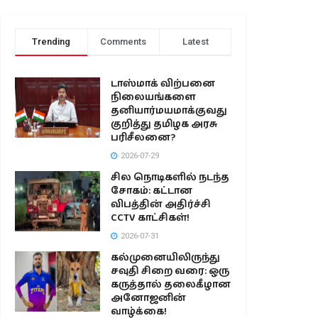
Trending
Comments
Latest
டாஸ்மாக் விற்பனை
நிலையங்களை
தனியார்மயமாக்குவது
குறித்து தமிழக அரசு
பரிசீலனை?
2026-07-29
சில நொடிகளில் நடந்த
சோகம்: கட்டான
விபத்தின் அதிர்ச்சி
CCTV காட்சிகள்!
2026-07-31
கல்முனையிலிருந்து
சவுதி சிறை வரை: ஒரு
கருத்தால் தலைகீழான
அனோஜனின்
வாழ்க்கை!