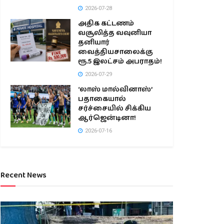
2026-07-28
அதிக கட்டணம்
வசூலித்த வவுனியா
தனியார்
வைத்தியசாலைக்கு
ரூ.5 இலட்சம் அபராதம்!
2026-07-29
‘லாஸ் மால்வினாஸ்’
பதாகையால்
சர்ச்சையில் சிக்கிய
ஆர்ஜென்டினா!
2026-07-16
Recent News