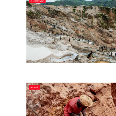
ஆபிாிக்கா
உலகம்