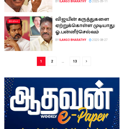
BY
ILANGO BHARATHY
2025-09-11
விஜயின் கருத்துகளை
இந்தியா
ஏற்றுக்கொள்ள முடியாது:
ஓ.பன்னீர்செல்வம்
BY
ILANGO BHARATHY
2025-08-27
1
2
…
13