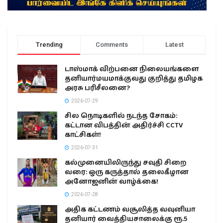
Trending
Comments
Latest
டாஸ்மாக் விற்பனை நிலையங்களை
தனியார்மயமாக்குவது குறித்து தமிழக
அரசு பரிசீலனை?
2026-07-29
சில நொடிகளில் நடந்த சோகம்:
கட்டான விபத்தின் அதிர்ச்சி CCTV
காட்சிகள்!
2026-07-31
கல்முனையிலிருந்து சவுதி சிறை
வரை: ஒரு கருத்தால் தலைகீழான
அனோஜனின் வாழ்க்கை!
2026-07-28
அதிக கட்டணம் வசூலித்த வவுனியா
தனியார் வைத்தியசாலைக்கு ரூ.5