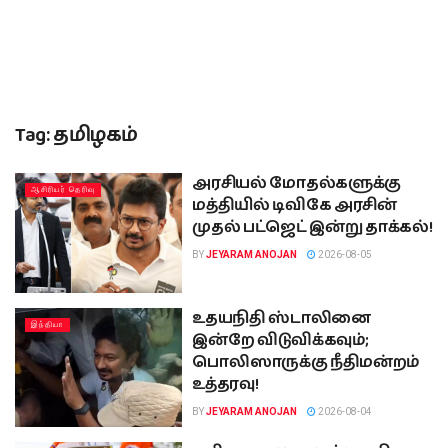
Tag:
தமிழகம்
அரசியல் மோதல்களுக்கு
ஆசிரியர் தெரிவு
மத்தியில் டிவிகே அரசின்
முதல் பட்ஜெட் இன்று தாக்கல்!
BY
JEYARAM ANOJAN
2026-08-05
உதயநிதி ஸ்டாலினை
இந்தியா
இன்றே விடுவிக்கவும்;
பொலிஸாருக்கு நீதிமன்றம்
உத்தரவு!
BY
JEYARAM ANOJAN
2026-08-04