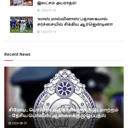
இலட்சம் அபராதம்!
2026-07-29
‘லாஸ் மால்வினாஸ்’ பதாகையால்
சர்ச்சையில் சிக்கிய ஆர்ஜென்டினா!
2026-07-16
Recent News
சிரேஷ்ட பொலிஸ் அதிகாரிகளுக்கு இடமாற்றம்
– தேசிய பொலிஸ் ஆணைக்குழு ஒப்புதல்
2026-08-07