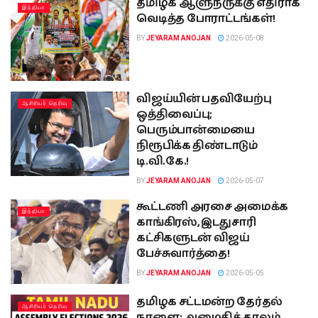
தமிழக ஆளுநருக்கு எதிராக
இந்தியா
வெடித்த போராட்டங்கள்!
BY
JEYARAM ANOJAN
2026-05-08
விஜய்யின் பதவியேற்பு
ஆசிரியர் தெரிவு
ஒத்திவைப்பு;
பெரும்பான்மையை
நிரூபிக்க திண்டாடும்
டி.வி.கே.!
BY
JEYARAM ANOJAN
2026-05-07
கூட்டணி அரசை அமைக்க
இந்தியா
காங்கிரஸ், இடதுசாரி
கட்சிகளுடன் விஜய்
பேச்சுவார்த்தை!
BY
JEYARAM ANOJAN
2026-05-05
தமிழக சட்டமன்ற தேர்தல்
ஆசிரியர் தெரிவு
நாளை; அமைதிக் காலம்