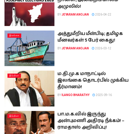
அமுலில்!
BY
JEYARAM ANOJAN
2026-04-22
அத்துமீறிய மீன்பிடி; தமிழக
இலங்கை
மீனவர்கள் 5 பேர் கைது!
BY
JEYARAM ANOJAN
2026-03-12
ம.தி.மு.க மாநாட்டில்
இந்தியா
இலங்கை தொடர்பில் முக்கிய
தீர்மானம்!
BY
ILANGO BHARATHY
2025-09-16
பா.ம.க.வில் இருந்து
இந்தியா
அன்புமணி அதிரடி நீக்கம்! –
ராமதாஸ் அறிவிப்பு!