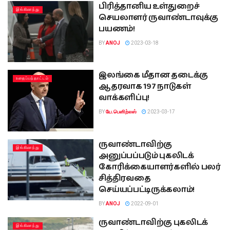
பிரித்தானிய உள்துறைச்
இங்கிலாந்து
செயலாளர் ருவாண்டாவுக்கு
பயணம்!
BY
ANOJ
2023-03-18
இலங்கை மீதான தடைக்கு
உதைப்பந்தாட்டம்
ஆதரவாக 197 நாடுகள்
வாக்களிப்பு!
BY
யே.பெனிற்லஸ்
2023-03-17
ருவாண்டாவிற்கு
இங்கிலாந்து
அனுப்பப்படும் புகலிடக்
கோரிக்கையாளர்களில் பலர்
சித்திரவதை
செய்யப்பட்டிருக்கலாம்!
BY
ANOJ
2022-09-01
ருவாண்டாவிற்கு புகலிடக்
இங்கிலாந்து