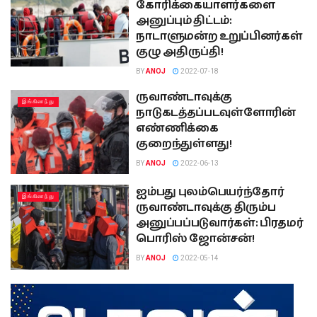
கோரிக்கையாளர்களை
அனுப்பும் திட்டம்:
நாடாளுமன்ற உறுப்பினர்கள்
குழு அதிருப்தி!
BY
ANOJ
2022-07-18
ருவாண்டாவுக்கு
இங்கிலாந்து
நாடுகடத்தப்படவுள்ளோரின்
எண்ணிக்கை
குறைந்துள்ளது!
BY
ANOJ
2022-06-13
ஐம்பது புலம்பெயர்ந்தோர்
இங்கிலாந்து
ருவாண்டாவுக்கு திரும்ப
அனுப்பப்படுவார்கள்: பிரதமர்
பொரிஸ் ஜோன்சன்!
BY
ANOJ
2022-05-14