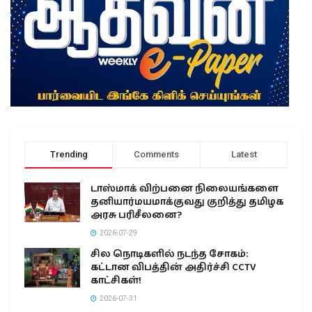
Trending
Comments
Latest
டாஸ்மாக் விற்பனை நிலையங்களை
தனியார்மயமாக்குவது குறித்து தமிழக
அரசு பரிசீலனை?
2026-07-29
சில நொடிகளில் நடந்த சோகம்:
கட்டான விபத்தின் அதிர்ச்சி CCTV
காட்சிகள்!
2026-07-31