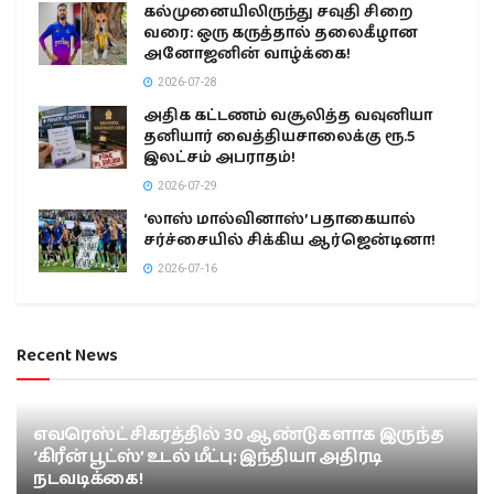
கல்முனையிலிருந்து சவுதி சிறை
வரை: ஒரு கருத்தால் தலைகீழான
அனோஜனின் வாழ்க்கை!
2026-07-28
அதிக கட்டணம் வசூலித்த வவுனியா
தனியார் வைத்தியசாலைக்கு ரூ.5
இலட்சம் அபராதம்!
2026-07-29
‘லாஸ் மால்வினாஸ்’ பதாகையால்
சர்ச்சையில் சிக்கிய ஆர்ஜென்டினா!
2026-07-16
Recent News
எவரெஸ்ட் சிகரத்தில் 30 ஆண்டுகளாக இருந்த
‘கிரீன் பூட்ஸ்’ உடல் மீட்பு: இந்தியா அதிரடி
நடவடிக்கை!