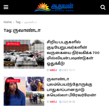
Home
Tag
ருவாண்டா
Tag:
ருவாண்டா
சிறிய படகுகளில்
இங்கிலாந்து
குடியேறுபவர்களின்
வருகையை நிர்வகிக்க 700
மில்லியன் பவுண்டுகள்
ஒதுக்கீடு!
BY
ANOJ
2023-12-11
ருவாண்டா
இங்கிலாந்து
புலம்பெயர்ந்தோருக்கு
பாதுகாப்பான நாடு:
சுயெல்லா பிரேவர்மேன்!
BY
ANOJ
2023-04-03