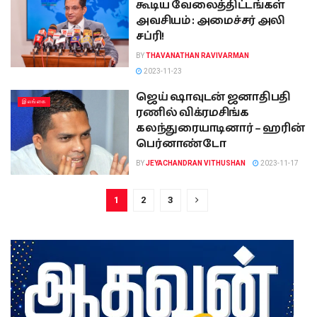
கூடிய வேலைத்திட்டங்கள்
அவசியம் : அமைச்சர் அலி
சப்ரி!
BY
THAVANATHAN RAVIVARMAN
2023-11-23
ஜெய் ஷாவுடன் ஜனாதிபதி
இலங்கை
ரணில் விக்ரமசிங்க
கலந்துரையாடினார் – ஹரின்
பெர்னாண்டோ
BY
JEYACHANDRAN VITHUSHAN
2023-11-17
1
2
3