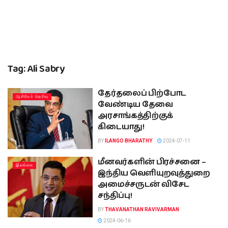
Tag:
Ali Sabry
தேர்தலைப் பிற்போட
ஆசிரியர் தெரிவு
வேண்டிய தேவை
அரசாங்கத்திற்குக்
கிடையாது!
BY
ILANGO BHARATHY
2024-07-11
மீனவர்களின் பிரச்சனை –
இலங்கை
இந்திய வெளியுறவுத்துறை
அமைச்சருடன் விசேட
சந்திப்பு!
BY
THAVANATHAN RAVIVARMAN
2024-06-16