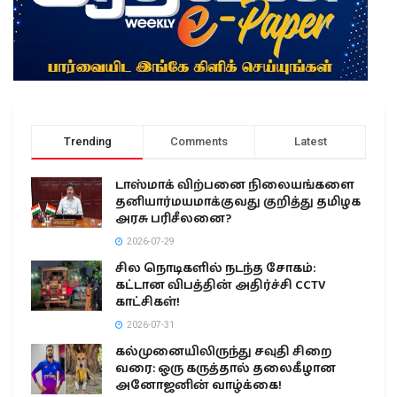
Trending
Comments
Latest
டாஸ்மாக் விற்பனை நிலையங்களை
தனியார்மயமாக்குவது குறித்து தமிழக
அரசு பரிசீலனை?
2026-07-29
சில நொடிகளில் நடந்த சோகம்:
கட்டான விபத்தின் அதிர்ச்சி CCTV
காட்சிகள்!
2026-07-31
கல்முனையிலிருந்து சவுதி சிறை
வரை: ஒரு கருத்தால் தலைகீழான
அனோஜனின் வாழ்க்கை!