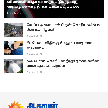
விளைவிப்பதாகக் கூறப்படும் மூன்று
வழக்குகளைத் தீர்க்க டிக்டாக் ஒப்புதல்!
2026-08-04
வெப்ப அலையால் தென் கொரியாவில் 19
பேர் உயிரிழப்பு!
2026-08-04
சீட் பெல்ட் விதிக்கு மேலும் 3 மாத கால
அவகாசம்
2026-08-04
லக்ஷபான, கெனியன் நீர்த்தேக்கங்களின்
வான்கதவுகள் திறப்பு!
2026-08-04