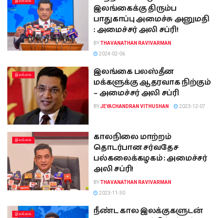
இலங்கை
இலங்கைக்கு திரும்ப
பாதுகாப்பு அமைச்சு அனுமதி
: அமைச்சர் அலி சப்ரி!
BY
THAVANATHAN RAVIVARMAN
2024-02-06
இலங்கை பலஸ்தீன
இலங்கை
மக்களுக்கு ஆதரவாக நிற்கும்
– அமைச்சர் அலி சப்ரி
BY
JEYACHANDRAN VITHUSHAN
2023-12-07
காலநிலை மாற்றம்
இலங்கை
தொடர்பான சர்வதேச
பல்கலைக்கழகம் : அமைச்சர்
அலி சப்ரி!
BY
THAVANATHAN RAVIVARMAN
2023-11-30
நீண்ட கால இலக்குகளுடன்
இலங்கை