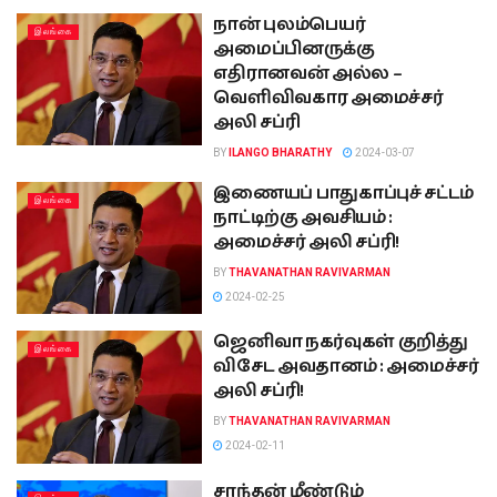
நான் புலம்பெயர்
இலங்கை
அமைப்பினருக்கு
எதிரானவன் அல்ல –
வெளிவிவகார அமைச்சர்
அலி சப்ரி
BY
ILANGO BHARATHY
2024-03-07
இணையப் பாதுகாப்புச் சட்டம்
இலங்கை
நாட்டிற்கு அவசியம் :
அமைச்சர் அலி சப்ரி!
BY
THAVANATHAN RAVIVARMAN
2024-02-25
ஜெனிவா நகர்வுகள் குறித்து
இலங்கை
விசேட அவதானம் : அமைச்சர்
அலி சப்ரி!
BY
THAVANATHAN RAVIVARMAN
2024-02-11
சாந்தன் மீண்டும்