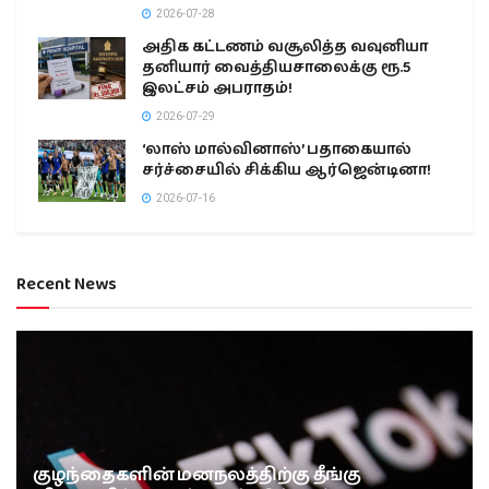
2026-07-28
அதிக கட்டணம் வசூலித்த வவுனியா
தனியார் வைத்தியசாலைக்கு ரூ.5
இலட்சம் அபராதம்!
2026-07-29
‘லாஸ் மால்வினாஸ்’ பதாகையால்
சர்ச்சையில் சிக்கிய ஆர்ஜென்டினா!
2026-07-16
Recent News
குழந்தைகளின் மனநலத்திற்கு தீங்கு