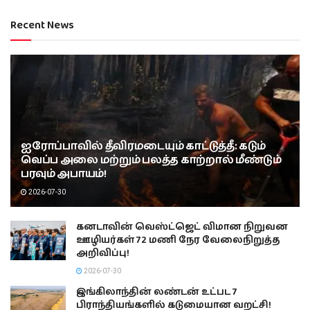
Recent News
ஐரோப்பாவில் தீவிரமடையும் காட்டுத்தீ: கடும்
வெப்ப அலை மற்றும் பலத்த காற்றால் மீண்டும்
பரவும் அபாயம்!
2026-07-30
கனடாவின் வெஸ்ட்ஜெட் விமான நிறுவன
ஊழியர்கள் 72 மணி நேர வேலைநிறுத்த
அறிவிப்பு!
2026-07-30
இங்கிலாந்தின் லண்டன் உட்பட 7
பிராந்தியங்களில் கடுமையான வறட்சி!