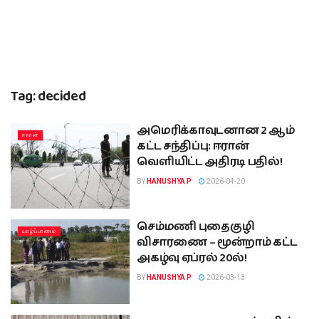
Tag:
decided
அமெரிக்காவுடனான 2 ஆம்
ஈரான்
கட்ட சந்திப்பு: ஈரான்
வெளியிட்ட அதிரடி பதில்!
BY
HANUSHYA P
2026-04-20
செம்மணி புதைகுழி
யாழ்ப்பாணம்
விசாரணை – மூன்றாம் கட்ட
அகழ்வு ஏப்ரல் 20ல்!
BY
HANUSHYA P
2026-03-13