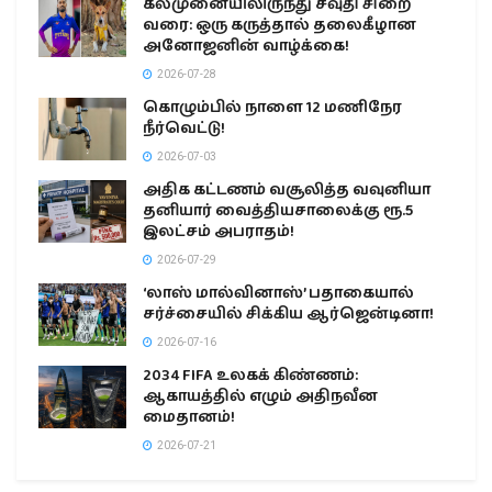
கல்முனையிலிருந்து சவுதி சிறை
வரை: ஒரு கருத்தால் தலைகீழான
அனோஜனின் வாழ்க்கை!
2026-07-28
கொழும்பில் நாளை 12 மணிநேர
நீர்வெட்டு!
2026-07-03
அதிக கட்டணம் வசூலித்த வவுனியா
தனியார் வைத்தியசாலைக்கு ரூ.5
இலட்சம் அபராதம்!
2026-07-29
‘லாஸ் மால்வினாஸ்’ பதாகையால்
சர்ச்சையில் சிக்கிய ஆர்ஜென்டினா!
2026-07-16
2034 FIFA உலகக் கிண்ணம்:
ஆகாயத்தில் எழும் அதிநவீன
மைதானம்!
2026-07-21