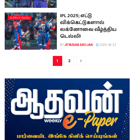
IPL 2025; எட்டு
ஆசிரியர் தெரிவு
விக்கெட்டுகளால்
லக்னோவை வீழ்த்திய
டெல்லி!
BY
JEYARAM ANOJAN
2025-04-23
1
2