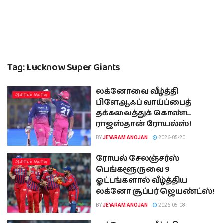
Tag:
Lucknow Super Giants
லக்னோவை வீழ்த்தி
ஆசிரியர் தெரிவு
பிளேஆஃப் வாய்ப்பைத்
தக்கவைத்துக் கொண்ட
ராஜஸ்தான் ரோயல்ஸ்!
BY
JEYARAM ANOJAN
2026-05-20
ரோயல் சேலஞ்சர்ஸ்
ஆசிரியர் தெரிவு
பெங்களூருவை 9
ஓட்டங்களால் வீழ்த்திய
லக்னோ சூப்பர் ஜெயண்ட்ஸ்!
BY
JEYARAM ANOJAN
2026-05-08