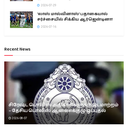
2026-07-29
‘லாஸ் மால்வினாஸ்’ பதாகையால்
சர்ச்சையில் சிக்கிய ஆர்ஜென்டினா!
2026-07-16
Recent News
சிரேஷ்ட பொலிஸ் அதிகாரிகளுக்கு இடமாற்றம்
– தேசிய பொலிஸ் ஆணைக்குழு ஒப்புதல்
2026-08-07