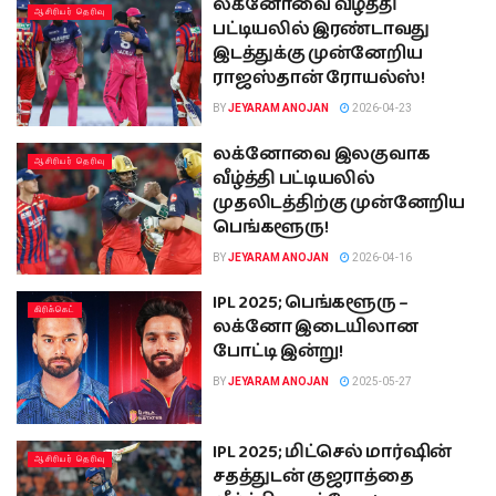
லக்னோவை வீழ்த்தி
ஆசிரியர் தெரிவு
பட்டியலில் இரண்டாவது
இடத்துக்கு முன்னேறிய
ராஜஸ்தான் ரோயல்ஸ்!
BY
JEYARAM ANOJAN
2026-04-23
லக்னோவை இலகுவாக
ஆசிரியர் தெரிவு
வீழ்த்தி பட்டியலில்
முதலிடத்திற்கு முன்னேறிய
பெங்களூரு!
BY
JEYARAM ANOJAN
2026-04-16
IPL 2025; பெங்களூரு –
கிரிக்கெட்
லக்னோ இடையிலான
போட்டி இன்று!
BY
JEYARAM ANOJAN
2025-05-27
IPL 2025; மிட்செல் மார்ஷின்
ஆசிரியர் தெரிவு
சதத்துடன் குஜராத்தை