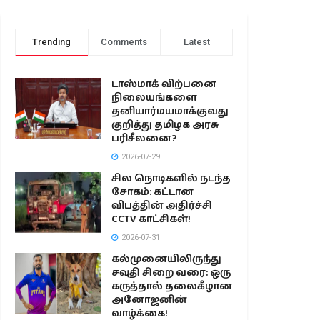
Trending
Comments
Latest
டாஸ்மாக் விற்பனை
நிலையங்களை
தனியார்மயமாக்குவது
குறித்து தமிழக அரசு
பரிசீலனை?
2026-07-29
சில நொடிகளில் நடந்த
சோகம்: கட்டான
விபத்தின் அதிர்ச்சி
CCTV காட்சிகள்!
2026-07-31
கல்முனையிலிருந்து
சவுதி சிறை வரை: ஒரு
கருத்தால் தலைகீழான
அனோஜனின்
வாழ்க்கை!