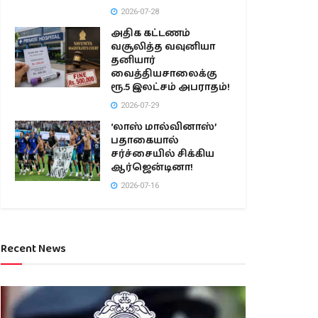
2026-07-28
அதிக கட்டணம்
வசூலித்த வவுனியா
தனியார்
வைத்தியசாலைக்கு
ரூ.5 இலட்சம் அபராதம்!
2026-07-29
‘லாஸ் மால்வினாஸ்’
பதாகையால்
சர்ச்சையில் சிக்கிய
ஆர்ஜென்டினா!
2026-07-16
Recent News