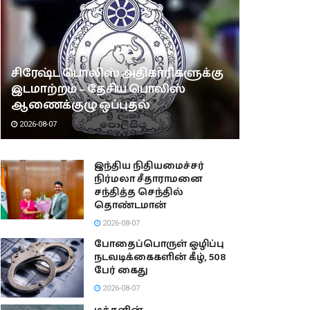
சிரேஷ்ட பொலிஸ் அதிகாரிகளுக்கு
இடமாற்றம் – தேசிய பொலிஸ்
ஆணைக்குழு ஒப்புதல்
2026-08-07
இந்திய நிதியமைச்சர்
நிர்மலா சீதாராமனை
சந்தித்த செந்தில்
தொண்டமான்
2026-08-07
போதைப்பொருள் ஒழிப்பு
நடவடிக்கைகளின் கீழ், 508
பேர் கைது
2026-08-07