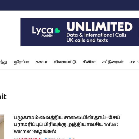
ந்து
ஐரோப்பா
கனடா
விளையாட்டு
சினிமா
கட்டுரைகள்
>>
it
பழுகாமம் வைத்தியசாலையின் தாய்–சேய்
பராமரிப்புப் பிரிவுக்கு அத்தியாவசிய ‘Infant
Warmer’ வழங்கல்