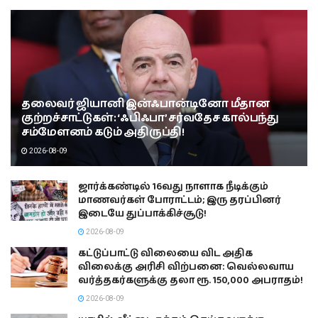
தலைவர் ஜியானி இன்ஃபான்டினோ மீதான
குற்றச்சாட்டுகள்: ‘ஃபிஃபா’ சர்வதேச கால்பந்து
சம்மேளனம் கடும் அதிருப்தி!
2026-08-09
ஜார்க்கண்டில் 16வது நாளாக நீடிக்கும்
மாணவர்கள் போராட்டம்; இரு தரப்பினர்
இடையே துப்பாக்கிச்சூடு!
2026-08-09
கட்டுப்பாட்டு விலையை விட அதிக
விலைக்கு அரிசி விற்பனை: வெல்லவாய
வர்த்தகர்களுக்கு தலா ரூ. 150,000 அபராதம்!
2026-08-09