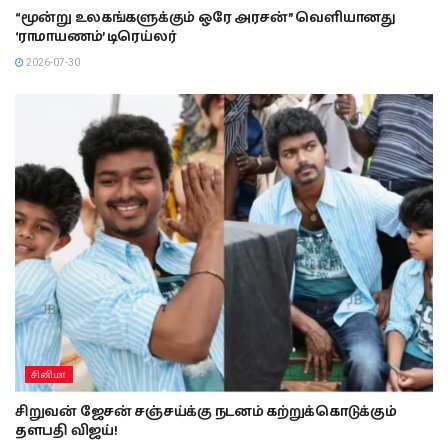
“மூன்று உலகங்களுக்கும் ஒரே அரசன்” வெளியானது
‘ராமாயணம்’ டிரெய்லர்
2026-07-30
சினிமா
சிறுவன் ஜேசன் சஞ்சய்க்கு நடனம் கற்றுக்கொடுக்கும்
தளபதி விஜய்!