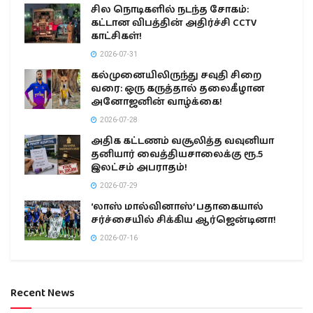
சில நொடிகளில் நடந்த சோகம்:
கட்டான விபத்தின் அதிர்ச்சி CCTV
காட்சிகள்!
2026-07-31
கல்முனையிலிருந்து சவுதி சிறை
வரை: ஒரு கருத்தால் தலைகீழான
அனோஜனின் வாழ்க்கை!
2026-07-28
அதிக கட்டணம் வசூலித்த வவுனியா
தனியார் வைத்தியசாலைக்கு ரூ.5
இலட்சம் அபராதம்!
2026-07-29
‘லாஸ் மால்வினாஸ்’ பதாகையால்
சர்ச்சையில் சிக்கிய ஆர்ஜென்டினா!
2026-07-16
Recent News