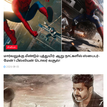
சினிமா
மார்வலுக்கு மீண்டும் புத்துயிர்: ஆறு நாட்களில் ஸ்பைடர்-
மேன் 1 பில்லியன் டொலர் வசூல்!
2026-08-05