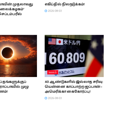
ியாவின் முதலாவது
எகிப்தில் நிலநடுக்கம்!
்கலைக்கழகம்’
2026-08-03
செப்டம்பரில்
உலகம்
ப்தங்களுக்குப்
40 ஆண்டுகளில் இல்லாத சரிவு:
ோப்பாவில் முழு
யென்னை காப்பாற்ற ஜப்பான்–
ணம்!
அமெரிக்கா கைகோர்ப்பு!
2026-08-03