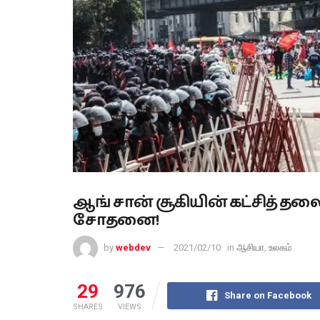
ஆங் சான் சூகியின் கட்சித் 
சோதனை!
by
webdev
2021/02/10
in
ஆசியா
,
உலகம்
29
976
Share on Facebook
SHARES
VIEWS