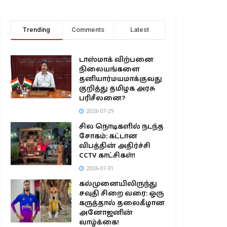
Trending
Comments
Latest
டாஸ்மாக் விற்பனை
நிலையங்களை
தனியார்மயமாக்குவது
குறித்து தமிழக அரசு
பரிசீலனை?
2026-07-29
சில நொடிகளில் நடந்த
சோகம்: கட்டான
விபத்தின் அதிர்ச்சி
CCTV காட்சிகள்!
2026-07-31
கல்முனையிலிருந்து
சவுதி சிறை வரை: ஒரு
கருத்தால் தலைகீழான
அனோஜனின்
வாழ்க்கை!