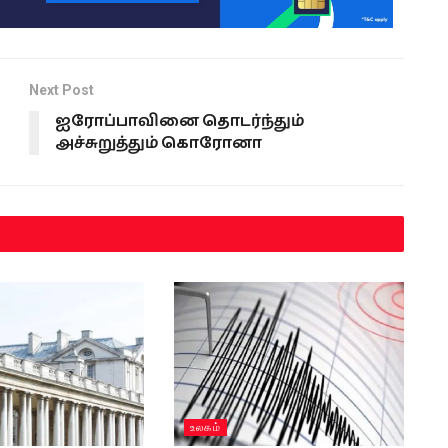
Next Post
ு
ஐரோப்பாவினை தொடர்ந்தும்
அச்சுறுத்தும் கொரோனா
உலகம்