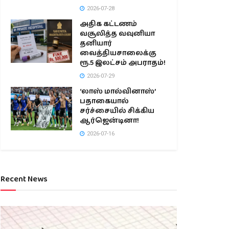
2026-07-28
அதிக கட்டணம்
வசூலித்த வவுனியா
தனியார்
வைத்தியசாலைக்கு
ரூ.5 இலட்சம் அபராதம்!
2026-07-29
‘லாஸ் மால்வினாஸ்’
பதாகையால்
சர்ச்சையில் சிக்கிய
ஆர்ஜென்டினா!
2026-07-16
Recent News