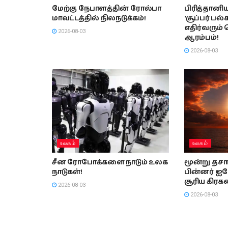
மேற்கு நேபாளத்தின் ரோல்பா
பிரித்தான
மாவட்டத்தில் நிலநடுக்கம்!
‘சூப்பர் பல
எதிர்வரும் 
2026-08-03
ஆரம்பம்!
2026-08-03
உலகம்
உலகம்
சீன ரோபோக்களை நாடும் உலக
மூன்று தசா
நாடுகள்!
பின்னர் ஐர
சூரிய கிரக
2026-08-03
2026-08-03