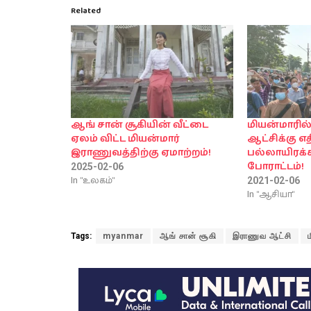
Related
ஆங் சான் சூகியின் வீட்டை
மியன்மாரி
ஏலம் விட்ட மியன்மார்
ஆட்சிக்கு எ
இராணுவத்திற்கு ஏமாற்றம்!
பல்லாயிரக
போராட்டம்!
2025-02-06
In "உலகம்"
2021-02-06
In "ஆசியா"
Tags:
myanmar
ஆங் சான் சூகி
இராணுவ ஆட்சி