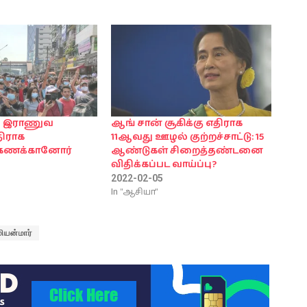
ல் இராணுவ
ஆங் சான் சூகிக்கு எதிராக
திராக
11ஆவது ஊழல் குற்றச்சாட்டு: 15
்கணக்கானோர்
ஆண்டுகள் சிறைத்தண்டனை
விதிக்கப்பட வாய்ப்பு?
2022-02-05
In "ஆசியா"
மியன்மார்