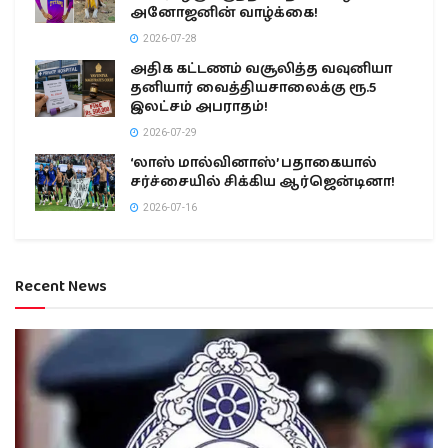
அனோஜனின் வாழ்க்கை!
2026-07-28
அதிக கட்டணம் வசூலித்த வவுனியா
தனியார் வைத்தியசாலைக்கு ரூ.5
இலட்சம் அபராதம்!
2026-07-29
‘லாஸ் மால்வினாஸ்’ பதாகையால்
சர்ச்சையில் சிக்கிய ஆர்ஜென்டினா!
2026-07-16
Recent News