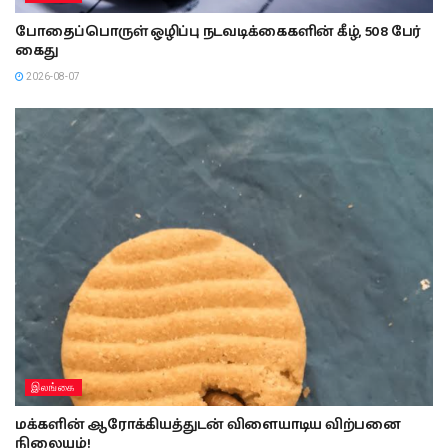
போதைப்பொருள் ஒழிப்பு நடவடிக்கைகளின் கீழ், 508 பேர்
கைது
2026-08-07
இலங்கை
மக்களின் ஆரோக்கியத்துடன் விளையாடிய விற்பனை
நிலையம்!