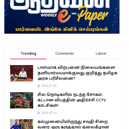
Trending
Comments
Latest
டாஸ்மாக் விற்பனை நிலையங்களை
தனியார்மயமாக்குவது குறித்து தமிழக
அரசு பரிசீலனை?
2026-07-29
சில நொடிகளில் நடந்த சோகம்:
கட்டான விபத்தின் அதிர்ச்சி CCTV
காட்சிகள்!
2026-07-31
கல்முனையிலிருந்து சவுதி சிறை
வரை: ஒரு கருத்தால் தலைகீழான