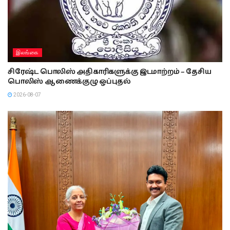
இலங்கை
சிரேஷ்ட பொலிஸ் அதிகாரிகளுக்கு இடமாற்றம் – தேசிய
பொலிஸ் ஆணைக்குழு ஒப்புதல்
2026-08-07