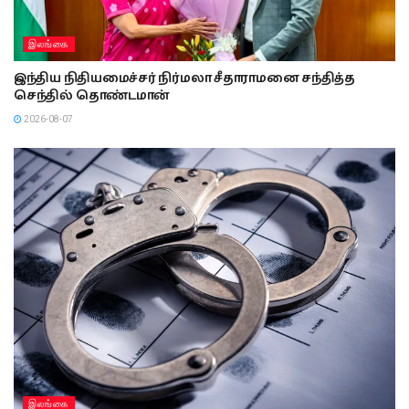
இலங்கை
இந்திய நிதியமைச்சர் நிர்மலா சீதாராமனை சந்தித்த
செந்தில் தொண்டமான்
2026-08-07
இலங்கை