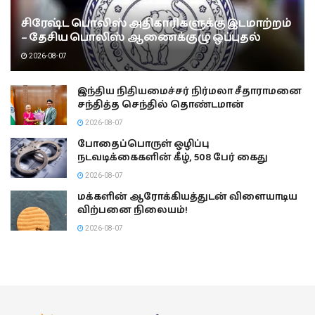
சிரேஷ்ட பொலிஸ் அதிகாரிகளுக்கு இடமாற்றம்
– தேசிய பொலிஸ் ஆணைக்குழு ஒப்புதல்
2026-08-07
இந்திய நிதியமைச்சர் நிர்மலா சீதாராமனை
சந்தித்த செந்தில் தொண்டமான்
2026-08-07
போதைப்பொருள் ஒழிப்பு
நடவடிக்கைகளின் கீழ், 508 பேர் கைது
2026-08-07
மக்களின் ஆரோக்கியத்துடன் விளையாடிய
விற்பனை நிலையம்!
2026-08-07