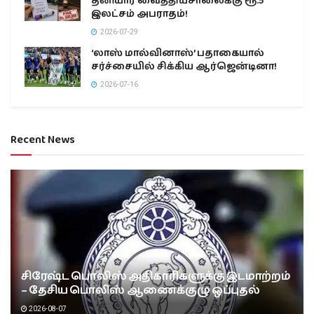
தனியார் வைத்தியசாலைக்கு ரூ.5
இலட்சம் அபராதம்!
2026-07-29
‘லாஸ் மால்வினாஸ்’ பதாகையால்
சர்ச்சையில் சிக்கிய ஆர்ஜென்டினா!
2026-07-16
Recent News
சிரேஷ்ட பொலிஸ் அதிகாரிகளுக்கு இடமாற்றம்
– தேசிய பொலிஸ் ஆணைக்குழு ஒப்புதல்
2026-08-07