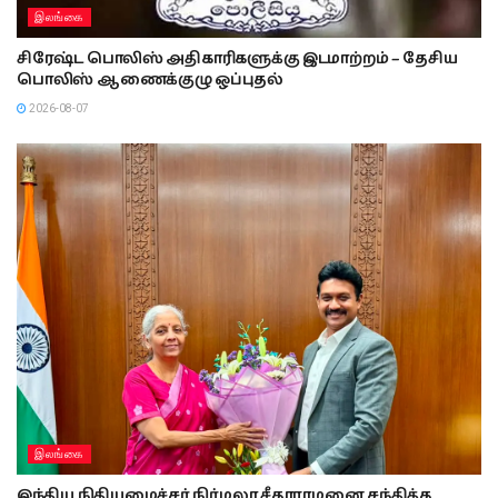
இலங்கை
சிரேஷ்ட பொலிஸ் அதிகாரிகளுக்கு இடமாற்றம் – தேசிய
பொலிஸ் ஆணைக்குழு ஒப்புதல்
2026-08-07
இலங்கை
இந்திய நிதியமைச்சர் நிர்மலா சீதாராமனை சந்தித்த