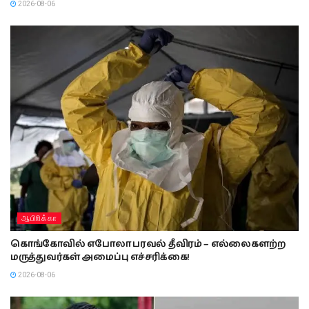
2026-08-06
ஆபிாிக்கா
கொங்கோவில் எபோலா பரவல் தீவிரம் – எல்லைகளற்ற
மருத்துவர்கள் அமைப்பு எச்சரிக்கை!
2026-08-06