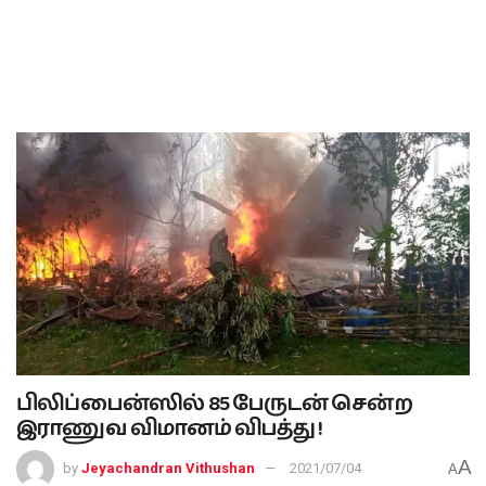
பிலிப்பைன்ஸில் 85 பேருடன் சென்ற
இராணுவ விமானம் விபத்து !
A
by
Jeyachandran Vithushan
2021/07/04
A