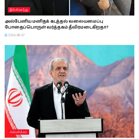
இங்கிலாந்து
அல்பேனிய மனிதக் கடத்தல் வலையமைப்பு
போதைப்பொருள் வர்த்தகம் தீவிரமடைகிறதா?
2026-08-07
அமொிக்கா