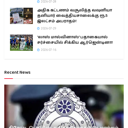
2026-07-28
அதிக கட்டணம் வசூலித்த வவுனியா
தனியார் வைத்தியசாலைக்கு ரூ.5
இலட்சம் அபராதம்!
2026-07-29
‘லாஸ் மால்வினாஸ்’ பதாகையால்
சர்ச்சையில் சிக்கிய ஆர்ஜென்டினா!
2026-07-16
Recent News