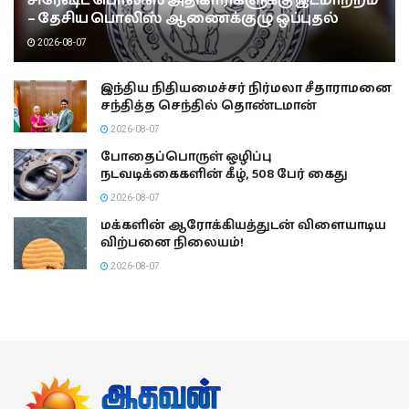
சிரேஷ்ட பொலிஸ் அதிகாரிகளுக்கு இடமாற்றம்
– தேசிய பொலிஸ் ஆணைக்குழு ஒப்புதல்
2026-08-07
இந்திய நிதியமைச்சர் நிர்மலா சீதாராமனை
சந்தித்த செந்தில் தொண்டமான்
2026-08-07
போதைப்பொருள் ஒழிப்பு
நடவடிக்கைகளின் கீழ், 508 பேர் கைது
2026-08-07
மக்களின் ஆரோக்கியத்துடன் விளையாடிய
விற்பனை நிலையம்!
2026-08-07