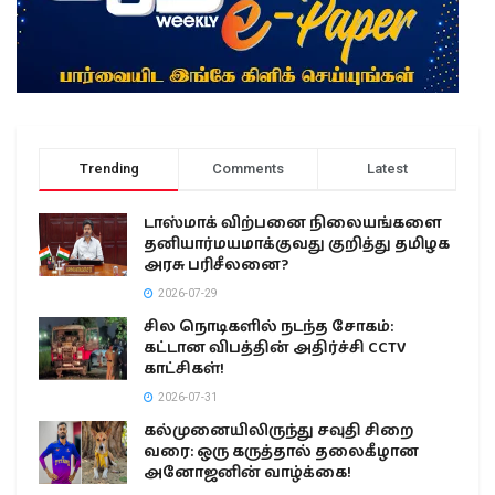
Trending
Comments
Latest
டாஸ்மாக் விற்பனை நிலையங்களை
தனியார்மயமாக்குவது குறித்து தமிழக
அரசு பரிசீலனை?
2026-07-29
சில நொடிகளில் நடந்த சோகம்:
கட்டான விபத்தின் அதிர்ச்சி CCTV
காட்சிகள்!
2026-07-31
கல்முனையிலிருந்து சவுதி சிறை
வரை: ஒரு கருத்தால் தலைகீழான
அனோஜனின் வாழ்க்கை!