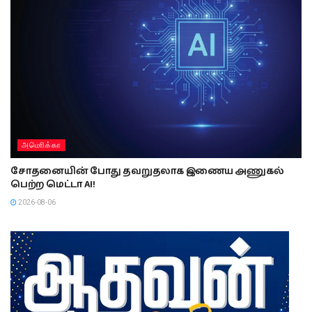
அமொிக்கா
சோதனையின் போது தவறுதலாக இணைய அணுகல்
பெற்ற மெட்டா AI!
2026-08-06