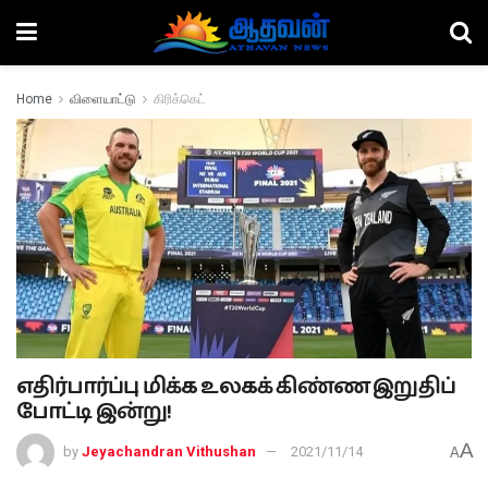
Home
விளையாட்டு
கிரிக்கெட்
எதிர்பார்ப்பு மிக்க உலகக் கிண்ண இறுதிப்
போட்டி இன்று!
A
by
Jeyachandran Vithushan
2021/11/14
A