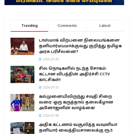
Trending
Comments
Latest
டாஸ்மாக் விற்பனை நிலையங்களை
தனியார்மயமாக்குவது குறித்து தமிழக
அரசு பரிசீலனை?
2026-07-29
சில நொடிகளில் நடந்த சோகம்:
கட்டான விபத்தின் அதிர்ச்சி CCTV
காட்சிகள்!
2026-07-31
கல்முனையிலிருந்து சவுதி சிறை
வரை: ஒரு கருத்தால் தலைகீழான
அனோஜனின் வாழ்க்கை!
2026-07-28
அதிக கட்டணம் வசூலித்த வவுனியா
தனியார் வைத்தியசாலைக்கு ரூ.5