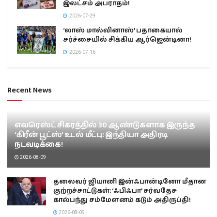
இலட்சம் அபராதம்!
2026-07-29
‘லாஸ் மால்வினாஸ்’ பதாகையால்
சர்ச்சையில் சிக்கிய ஆர்ஜென்டினா!
2026-07-16
Recent News
எவரெஸ்ட் சிகரத்தில் 30 ஆண்டுகளாக இருந்த
‘கிரீன் பூட்ஸ்’ உடல் மீட்பு: இந்தியா அதிரடி
நடவடிக்கை!
2026-08-09
தலைவர் ஜியானி இன்ஃபான்டினோ மீதான
குற்றச்சாட்டுகள்: ‘ஃபிஃபா’ சர்வதேச
கால்பந்து சம்மேளனம் கடும் அதிருப்தி!
2026-08-09