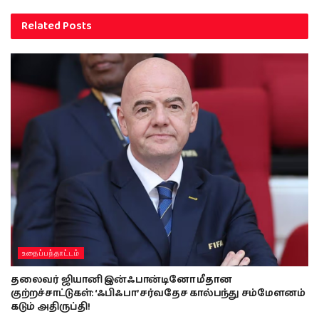
Related
Posts
உதைப்பந்தாட்டம்
தலைவர் ஜியானி இன்ஃபான்டினோ மீதான
குற்றச்சாட்டுகள்: ‘ஃபிஃபா’ சர்வதேச கால்பந்து சம்மேளனம்
கடும் அதிருப்தி!