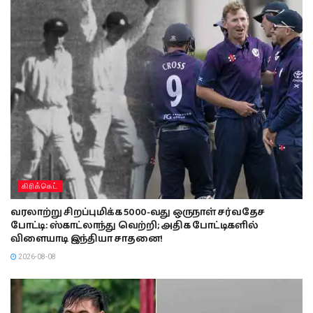
கிரிக்கெட்
வரலாற்று சிறப்புமிக்க 5000-வது ஒருநாள் சர்வதேச
போட்டி: ஸ்காட்லாந்து வெற்றி; அதிக போட்டிகளில்
விளையாடி இந்தியா சாதனை!
2026-08-08