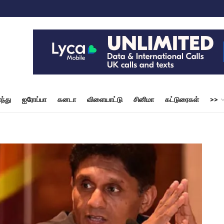
ந்து
ஐரோப்பா
கனடா
விளையாட்டு
சினிமா
கட்டுரைகள்
>>