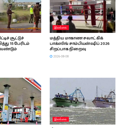
இலங்கை
ிச் சூட்டுச்
மத்திய மாகாண சவாட் கிக்
த்து 15 பேரிடம்
பாக்ஸிங் சாம்பியன்ஷிப் 2026
வேண்டும்
சிறப்பாக நிறைவு
2026-08-08
இலங்கை