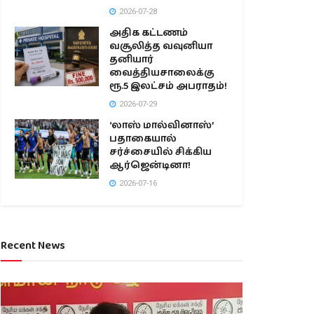
2026-07-28
அதிக கட்டணம்
வசூலித்த வவுனியா
தனியார்
வைத்தியசாலைக்கு
ரூ.5 இலட்சம் அபராதம்!
2026-07-29
‘லாஸ் மால்வினாஸ்’
பதாகையால்
சர்ச்சையில் சிக்கிய
ஆர்ஜென்டினா!
2026-07-16
Recent News