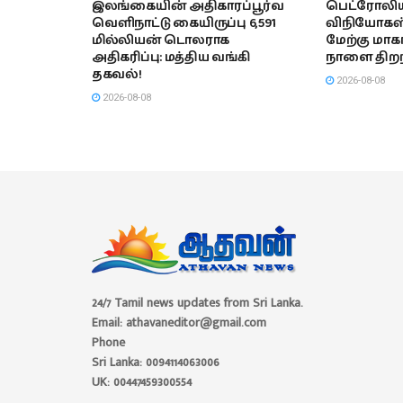
இலங்கையின் அதிகாரப்பூர்வ
பெட்ரோலி
வெளிநாட்டு கையிருப்பு 6,591
விநியோகஸ்த
மில்லியன் டொலராக
மேற்கு மா
அதிகரிப்பு: மத்திய வங்கி
நாளை திறந்
தகவல்!
2026-08-08
2026-08-08
24/7 Tamil news updates from Sri Lanka.
Email: athavaneditor@gmail.com
Phone
Sri Lanka: 0094114063006
UK: 00447459300554