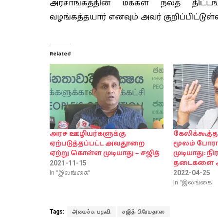
அரசாங்கத்தின் மக்கள் நலத் திட்டங
வழங்கத்தயார் எனவும் அவர் குறிப்பிட்டுள்ள
Related
அரச ஊழியர்களுக்கு
கேலிக்கூத்
ஏற்படுத்தப்பட்ட அவதூறை
மூலம் போரா
ஏற்று கொள்ள முடியாது – சஜித்
முடியாது: நிர
தடைகளை அகற
2021-11-15
In "இலங்கை"
2022-04-25
In "இலங்கை"
Tags:
அமைச்சு பதவி
சஜித் பிரேமதாஸ