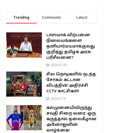
Trending
Comments
Latest
டாஸ்மாக் விற்பனை
நிலையங்களை
தனியார்மயமாக்குவது
குறித்து தமிழக அரசு
பரிசீலனை?
2026-07-29
சில நொடிகளில் நடந்த
சோகம்: கட்டான
விபத்தின் அதிர்ச்சி
CCTV காட்சிகள்!
2026-07-31
கல்முனையிலிருந்து
சவுதி சிறை வரை: ஒரு
கருத்தால் தலைகீழான
அனோஜனின்
வாழ்க்கை!