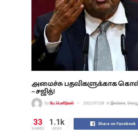
அமைச்சு பதவிகளுக்காக கொள்
– சஜித்!
by
யே.பெனிற்லஸ்
2022/07/28
in
இலங்கை
,
கொழும
33
1.1k
Share on Facebook
SHARES
VIEWS