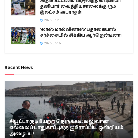
அதிக கட்டணம் வசூலித்த வவுனியா
தனியார் வைத்தியசாலைக்கு ரூ.5
இலட்சம் அபராதம்!
2026-07-29
‘லாஸ் மால்வினாஸ்’ பதாகையால்
சர்ச்சையில் சிக்கிய ஆர்ஜென்டினா!
2026-07-16
Recent News
சியூட்டா குடியேற்ற நெருக்கடி: வலுவான
எல்லைப் பாதுகாப்புக்கு ஐரோப்பிய ஒன்றியம்
அழைப்பு!