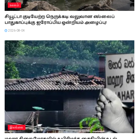
உலகம்
சியூட்டா குடியேற்ற நெருக்கடி: வலுவான எல்லைப்
பாதுகாப்புக்கு ஐரோப்பிய ஒன்றியம் அழைப்பு!
2026-08-04
இலங்கை
மஹர சிறை மோதலில் உயிரிழந்த கைதியின் உடல்