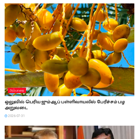
அம்பாறை
ஒலுவில் பெரிய ஜும்ஆப் பள்ளிவாயலில் பேரிச்சம் பழ
அறுவடை
2026-07-31