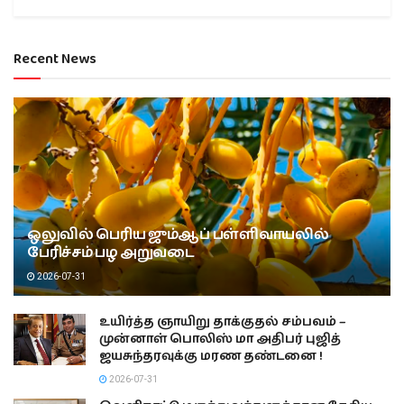
Recent News
ஒலுவில் பெரிய ஜும்ஆப் பள்ளிவாயலில்
பேரிச்சம் பழ அறுவடை
2026-07-31
உயிர்த்த ஞாயிறு தாக்குதல் சம்பவம் –
முன்னாள் பொலிஸ் மா அதிபர் புஜித்
ஜயசுந்தரவுக்கு மரண தண்டனை !
2026-07-31