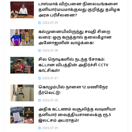
டாஸ்மாக் விற்பனை நிலையங்களை
தனியார்மயமாக்குவது குறித்து தமிழக
அரசு பரிசீலனை?
2026-07-29
கல்முனையிலிருந்து சவுதி சிறை
வரை: ஒரு கருத்தால் தலைகீழான
அனோஜனின் வாழ்க்கை!
2026-07-28
சில நொடிகளில் நடந்த சோகம்:
கட்டான விபத்தின் அதிர்ச்சி CCTV
காட்சிகள்!
2026-07-31
கொழும்பில் நாளை 12 மணிநேர
நீர்வெட்டு!
2026-07-03
அதிக கட்டணம் வசூலித்த வவுனியா
தனியார் வைத்தியசாலைக்கு ரூ.5
இலட்சம் அபராதம்!
2026-07-29