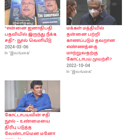
“என்னை ஜனாதிபதி
மக்கள் மத்தியில்
பதவியில் இருந்து நீக்க
தன்னை பற்றி
சதி”- நூல் வெளியீடு
காணப்படும் தவறான
எண்ணத்தை
2024-03-06
In "இலங்கை"
மாற்றுவதற்கு
கோட்டாபய முயற்சி?
2022-10-04
In "இலங்கை"
கோட்டாபயவின் சதி
நூல் – உண்மையை
திரிபு படுத்த
வேண்டாமென மனோ