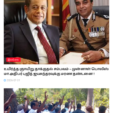
இலங்கை
உயிர்த்த ஞாயிறு தாக்குதல் சம்பவம் – முன்னாள் பொலிஸ்
மா அதிபர் புஜித் ஜயசுந்தரவுக்கு மரண தண்டனை !
2026-07-31