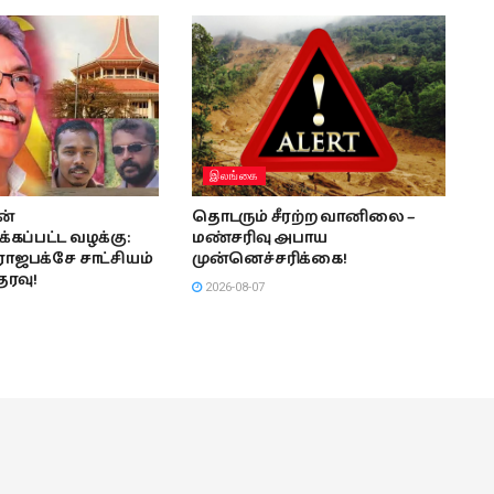
இலங்கை
ன்
தொடரும் சீரற்ற வானிலை –
ப்பட்ட வழக்கு:
மண்சரிவு அபாய
ாஜபக்சே சாட்சியம்
முன்னெச்சரிக்கை!
தரவு!
2026-08-07