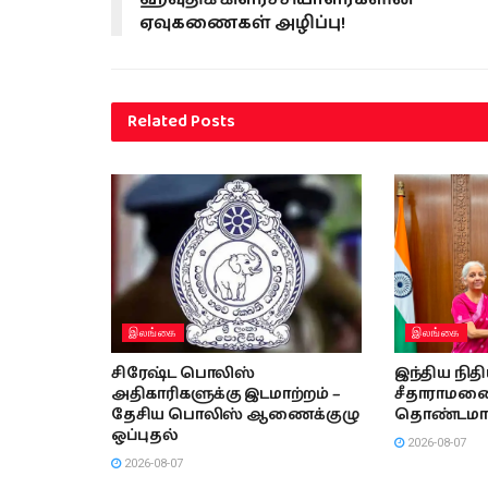
ஏவுகணைகள் அழிப்பு!
Related
Posts
இலங்கை
இலங்கை
சிரேஷ்ட பொலிஸ்
இந்திய நித
அதிகாரிகளுக்கு இடமாற்றம் –
சீதாராமனை 
தேசிய பொலிஸ் ஆணைக்குழு
தொண்டமா
ஒப்புதல்
2026-08-07
2026-08-07