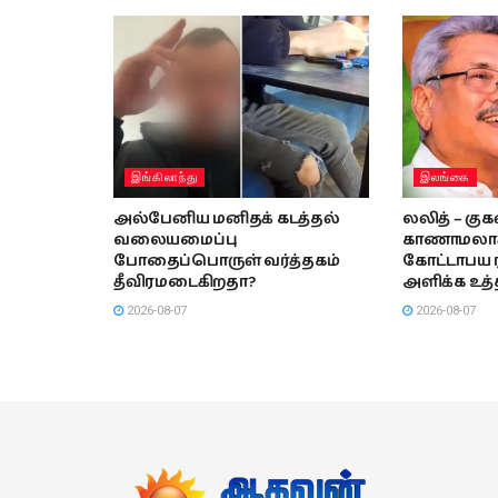
இங்கிலாந்து
இலங்கை
அல்பேனிய மனிதக் கடத்தல்
லலித் – குக
வலையமைப்பு
காணாமலாக்க
போதைப்பொருள் வர்த்தகம்
கோட்டாபய ர
தீவிரமடைகிறதா?
அளிக்க உத்
2026-08-07
2026-08-07