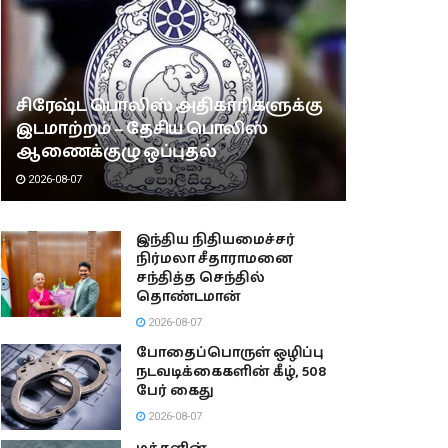
சிரேஷ்ட பொலிஸ் அதிகாரிகளுக்கு
இடமாற்றம் – தேசிய பொலிஸ்
ஆணைக்குழு ஒப்புதல்
2026-08-07
இந்திய நிதியமைச்சர்
நிர்மலா சீதாராமனை
சந்தித்த செந்தில்
தொண்டமான்
2026-08-07
போதைப்பொருள் ஒழிப்பு
நடவடிக்கைகளின் கீழ், 508
பேர் கைது
2026-08-07