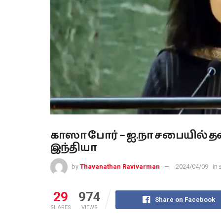
காஸா போர் – ஐ.நா சபையில் 
இந்தியா
by
Thavanathan Ravivarman
2024/04/09
in
29
974
Share on Facebook
SHARES
VIEWS