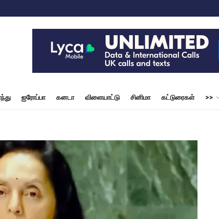
ந்து
ஐரோப்பா
கனடா
விளையாட்டு
சினிமா
கட்டுரைகள்
>>