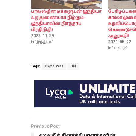
பாலஸ்தீன மக்களுடன் இந்தியா
பேரிழப்புக
உறுதுணையாக நிற்கும்-
காஸா முனை
இந்தியாவின் நிரந்தரப்
உதவிப்பொ
பிரதிநிதி!
கொண்டுச்ச
அனுமதி!
2023-11-29
In "இந்தியா"
2021-05-22
In "உலகம்"
Tags:
Gaza War
UN
Previous Post
ஹவுதிக் கிளர்ச்சியாளர்களின்