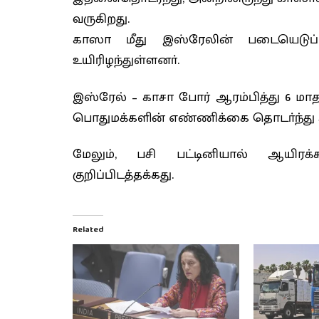
வருகிறது.
காஸா மீது இஸ்ரேலின் படையெடுப்
உயிரிழந்துள்ளனா்.
இஸ்ரேல் – காசா போர் ஆரம்பித்து 6 மா
பொதுமக்களின் எண்ணிக்கை தொடா்ந்து அத
மேலும், பசி பட்டினியால் ஆயிரக்க
குறிப்பிடத்தக்கது.
Related