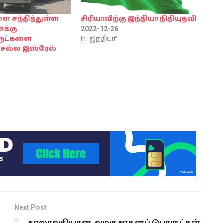
ளை சந்தித்துள்ள
சிரியாவிற்கு இந்தியா நிதியுதவி
க்கு
2022-12-26
In "இந்தியா"
ருட்களை
ெல்ல இஸ்ரேல்
Next Post
காலாவதியான அழகுசாதனப் பொருட்கள்