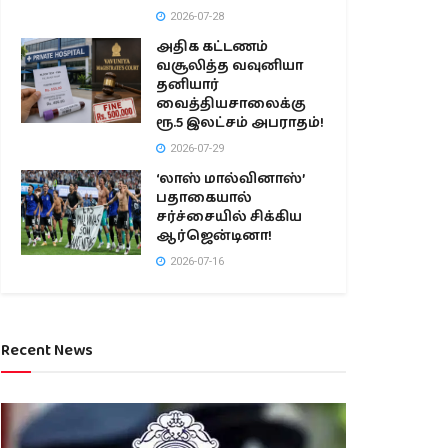
2026-07-28
அதிக கட்டணம்
வசூலித்த வவுனியா
தனியார்
வைத்தியசாலைக்கு
ரூ.5 இலட்சம் அபராதம்!
2026-07-29
‘லாஸ் மால்வினாஸ்’
பதாகையால்
சர்ச்சையில் சிக்கிய
ஆர்ஜென்டினா!
2026-07-16
Recent News