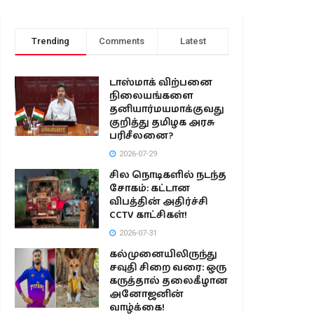
Trending
Comments
Latest
டாஸ்மாக் விற்பனை
நிலையங்களை
தனியார்மயமாக்குவது
குறித்து தமிழக அரசு
பரிசீலனை?
2026-07-29
சில நொடிகளில் நடந்த
சோகம்: கட்டான
விபத்தின் அதிர்ச்சி
CCTV காட்சிகள்!
2026-07-31
கல்முனையிலிருந்து
சவுதி சிறை வரை: ஒரு
கருத்தால் தலைகீழான
அனோஜனின்
வாழ்க்கை!