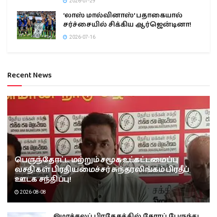
2026-07-29
‘லாஸ் மால்வினாஸ்’ பதாகையால்
சர்ச்சையில் சிக்கிய ஆர்ஜென்டினா!
2026-07-16
Recent News
பெருந்தோட்ட மற்றும் சமூக உட்கட்டமைப்பு
வசதிகள் பிரதியமைச்சர் சுந்தரலிங்கம் பிரதீப்
ஊடக சந்திப்பு!
2026-08-08
இமாச்சலப் பிரதேசத்தில் கோரப் பேருந்து