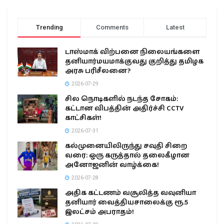
Trending
Comments
Latest
டாஸ்மாக் விற்பனை நிலையங்களை
தனியார்மயமாக்குவது குறித்து தமிழக
அரசு பரிசீலனை?
2026-07-29
சில நொடிகளில் நடந்த சோகம்:
கட்டான விபத்தின் அதிர்ச்சி CCTV
காட்சிகள்!
2026-07-31
கல்முனையிலிருந்து சவுதி சிறை
வரை: ஒரு கருத்தால் தலைகீழான
அனோஜனின் வாழ்க்கை!
2026-07-28
அதிக கட்டணம் வசூலித்த வவுனியா
தனியார் வைத்தியசாலைக்கு ரூ.5
இலட்சம் அபராதம்!