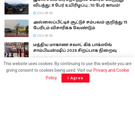
விபத்து: 8 பேர் உயிரிழப்பு ; 10 பேர் காயம்!
2026-08-08
அல்லைப்பிட்டிச் சூட்டுச் சம்பவம் குறித்து 15
பேரிடம் விசாரிக்க வேண்டும்
2026-08-08
மத்திய மாகாண சவாட் கிக் பாக்ஸிங்
சாம்பியன்ஷிப் 2026 சிறப்பாக நிறைவு
2026-08-08
This website uses cookies. By continuing to use this website you are
giving consent to cookies being used. Visit our
Privacy and Cookie
Policy
.
I Agree
24/7 Tamil news updates from Sri Lanka.
Email: athavaneditor@gmail.com
Phone