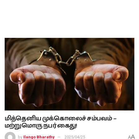
மித்தெனிய முக்கொலைச் சம்பவம் –
மற்றுமொரு நபர் கைது!
A
by
Ilango Bharathy
2025/04/25
A