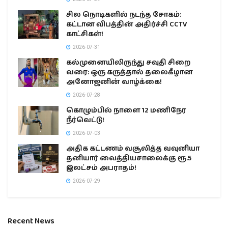
சில நொடிகளில் நடந்த சோகம்:
கட்டான விபத்தின் அதிர்ச்சி CCTV
காட்சிகள்!
2026-07-31
கல்முனையிலிருந்து சவுதி சிறை
வரை: ஒரு கருத்தால் தலைகீழான
அனோஜனின் வாழ்க்கை!
2026-07-28
கொழும்பில் நாளை 12 மணிநேர
நீர்வெட்டு!
2026-07-03
அதிக கட்டணம் வசூலித்த வவுனியா
தனியார் வைத்தியசாலைக்கு ரூ.5
இலட்சம் அபராதம்!
2026-07-29
Recent News