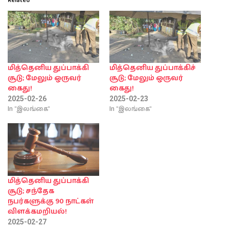
Related
மித்தெனிய துப்பாக்கி
மித்தெனிய துப்பாக்கிச்
சூடு; மேலும் ஒருவர்
சூடு; மேலும் ஒருவர்
கைது!
கைது!
2025-02-26
2025-02-23
In "இலங்கை"
In "இலங்கை"
மித்தெனிய துப்பாக்கி
சூடு; சந்தேக
நபர்களுக்கு 90 நாட்கள்
விளக்கமறியல்!
2025-02-27