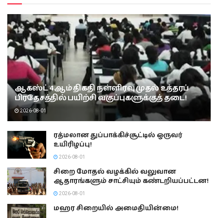
ஆகஸ்ட் 4ஆம் திகதி நள்ளிரவு முதல் உத்தரப்
பிரதேசத்தில் பயிற்சி வகுப்புகளுக்குத் தடை!
2026-08-01
ரத்மலான துப்பாக்கிச்சூட்டில் ஒருவர்
உயிரிழப்பு!
2026-08-01
சிறை மோதல் வழக்கில் வலுவான
ஆதாரங்களும் சாட்சியும் கண்டறியப்பட்டன!
2026-08-01
மஹர சிறையில் அமைதியின்மை!