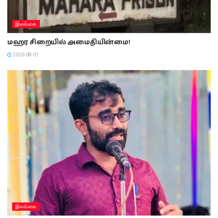
இலங்கை
மஹர சிறையில் அமைதியின்மை!
2026-08-01
இலங்கை