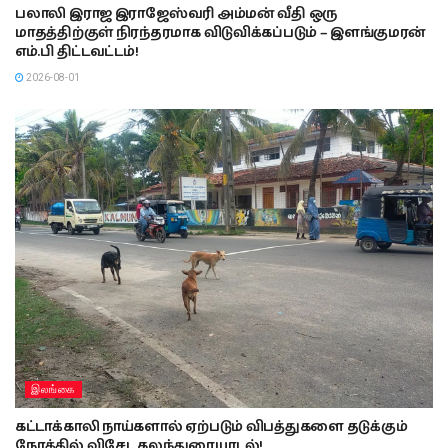
பலாலி இராஜ இராஜேஸ்வரி அம்மன் வீதி ஒரு
மாதத்திற்குள் நிரந்தரமாக விடுவிக்கப்படும் – இளங்குமரன்
எம்.பி திட்டவட்டம்!
2026-08-01
இலங்கை
கட்டாக்காலி நாய்களால் ஏற்படும் விபத்துகளை தடுக்கும்
நோக்கில் விசேட கலந்துரையாடல்!