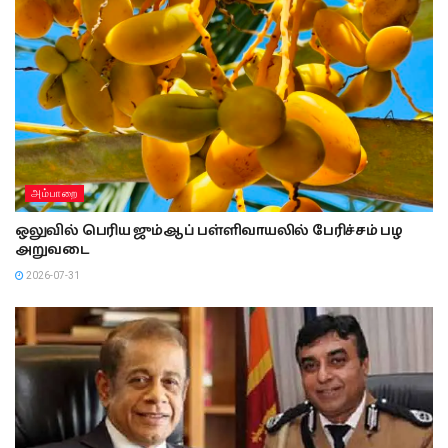
அம்பாறை
ஒலுவில் பெரிய ஜும்ஆப் பள்ளிவாயலில் பேரிச்சம் பழ
அறுவடை
2026-07-31