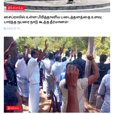
இங்கிலாந்து
சைப்ரஸில் உள்ள பிரித்தானிய படைத்தளத்தை உளவு
பார்த்த நபரை நாடு கடத்த தீர்மானம்!
2026-07-31
இலங்கை