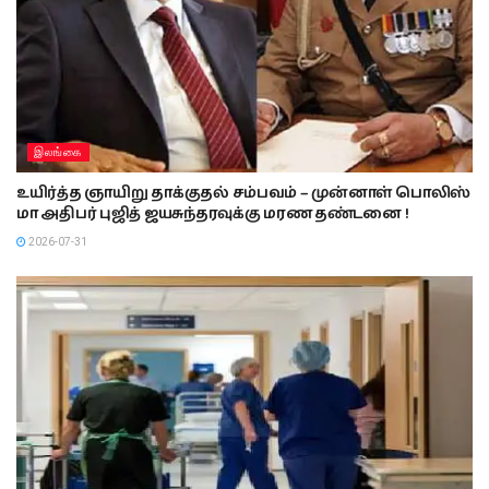
இலங்கை
உயிர்த்த ஞாயிறு தாக்குதல் சம்பவம் – முன்னாள் பொலிஸ்
மா அதிபர் புஜித் ஜயசுந்தரவுக்கு மரண தண்டனை !
2026-07-31