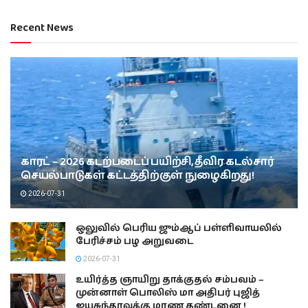
Recent News
காரட் – 2026 கடற்படைப் பயிற்சி, தீவிர கடல்சார்
செயல்பாடுகள் கட்டத்திற்குள் நுழைகிறது!
2026-07-31
ஒலுவில் பெரிய ஜும்ஆப் பள்ளிவாயலில்
பேரிச்சம் பழ அறுவடை
2026-07-31
உயிர்த்த ஞாயிறு தாக்குதல் சம்பவம் –
முன்னாள் பொலிஸ் மா அதிபர் புஜித்
ஜயசுந்தரவுக்கு மரண தண்டனை !