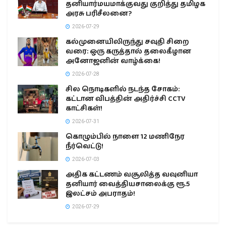
தனியார்மயமாக்குவது குறித்து தமிழக
அரசு பரிசீலனை?
2026-07-29
கல்முனையிலிருந்து சவுதி சிறை
வரை: ஒரு கருத்தால் தலைகீழான
அனோஜனின் வாழ்க்கை!
2026-07-28
சில நொடிகளில் நடந்த சோகம்:
கட்டான விபத்தின் அதிர்ச்சி CCTV
காட்சிகள்!
2026-07-31
கொழும்பில் நாளை 12 மணிநேர
நீர்வெட்டு!
2026-07-03
அதிக கட்டணம் வசூலித்த வவுனியா
தனியார் வைத்தியசாலைக்கு ரூ.5
இலட்சம் அபராதம்!
2026-07-29